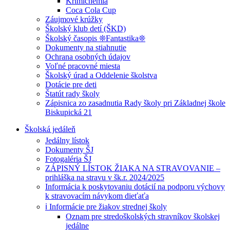
Krimichémia
Coca Cola Cup
Záujmové krúžky
Školský klub detí (ŠKD)
Školský časopis ❊Fantastika❊
Dokumenty na stiahnutie
Ochrana osobných údajov
Voľné pracovné miesta
Školský úrad a Oddelenie školstva
Dotácie pre deti
Štatút rady školy
Zápisnica zo zasadnutia Rady školy pri Základnej škole
Biskupická 21
Školská jedáleň
Jedálny lístok
Dokumenty ŠJ
Fotogaléria ŠJ
ZÁPISNÝ LÍSTOK ŽIAKA NA STRAVOVANIE –
prihláška na stravu v šk.r. 2024/2025
Informácia k poskytovaniu dotácií na podporu výchovy
k stravovacím návykom dieťaťa
ℹ️ Informácie pre žiakov strednej školy
Oznam pre stredoškolských stravníkov školskej
jedálne