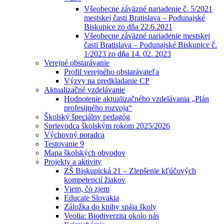
Všeobecne záväzné nariadenie č. 5/2021
mestskej časti Bratislava – Podunajské
Biskupice zo dňa 22.6.2021
Všeobecne záväzné nariadenie mestskej
časti Bratislava – Podunajské Biskupice č.
1/2023 zo dňa 14. 02. 2023
Verejné obstarávanie
Profil verejného obstarávateľa
Výzvy na predkladanie CP
Aktualizačné vzdelávanie
Hodnotenie aktualizačného vzdelávania „Plán
profesijného rozvoja“
Školský špeciálny pedagóg
Sprievodca školským rokom 2025/2026
Výchovný poradca
Testovanie 9
Mapa školských obvodov
Projekty a aktivity
ZŠ Biskupická 21 – Zlepšenie kľúčových
kompetencií žiakov
Viem, čo zjem
Educate Slovakia
Záložka do knihy spája školy
Veolia: Biodiverzita okolo nás