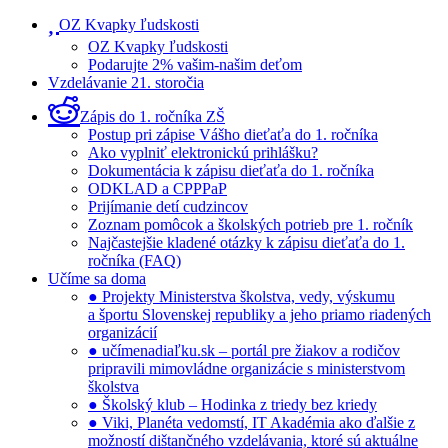
OZ Kvapky ľudskosti
OZ Kvapky ľudskosti
Podarujte 2% vašim-našim deťom
Vzdelávanie 21. storočia
Zápis do 1. ročníka ZŠ
Postup pri zápise Vášho dieťaťa do 1. ročníka
Ako vyplniť elektronickú prihlášku?
Dokumentácia k zápisu dieťaťa do 1. ročníka
ODKLAD a CPPPaP
Prijímanie detí cudzincov
Zoznam pomôcok a školských potrieb pre 1. ročník
Najčastejšie kladené otázky k zápisu dieťaťa do 1.
ročníka (FAQ)
Učíme sa doma
● Projekty Ministerstva školstva, vedy, výskumu
a športu Slovenskej republiky a jeho priamo riadených
organizácií
● učímenadiaľku.sk – portál pre žiakov a rodičov
pripravili mimovládne organizácie s ministerstvom
školstva
● Školský klub – Hodinka z triedy bez kriedy
● Viki, Planéta vedomstí, IT Akadémia ako ďalšie z
možností dištančného vzdelávania, ktoré sú aktuálne