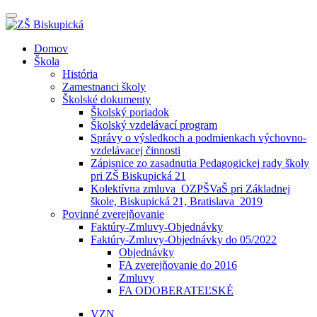
Prepínateľná
navigácia
Prejsť
Domov
na
Škola
obsah
História
Zamestnanci školy
Školské dokumenty
Školský poriadok
Školský vzdelávací program
Správy o výsledkoch a podmienkach výchovno-
vzdelávacej činnosti
Zápisnice zo zasadnutia Pedagogickej rady školy
pri ZŠ Biskupická 21
Kolektívna zmluva_OZPŠVaŠ pri Základnej
škole, Biskupická 21, Bratislava_2019
Povinné zverejňovanie
Faktúry-Zmluvy-Objednávky
Faktúry-Zmluvy-Objednávky do 05/2022
Objednávky
FA zverejňovanie do 2016
Zmluvy
FA ODOBERATEĽSKÉ
VZN