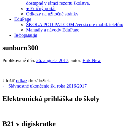
dostupné v rámci rezortu školstva.
● Edičný portál
Odkazy na užitočné stránky
EduPage
ŠKOLA POD PALCOM /verzia pre mobil. telefón/
Manuály a návody EduPage
Інформація
sunburn300
Publikované dňa:
26. augusta 2017
, autor:
Erik New
Uložiť
odkaz
do záložiek.
Navigácia
←
Slávnostné ukončenie šk. roka 2016/2017
v
Elektronická prihláška do školy
článku
B21 v digiskratke