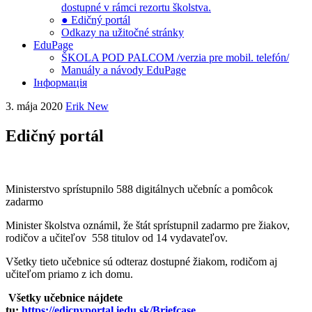
dostupné v rámci rezortu školstva.
● Edičný portál
Odkazy na užitočné stránky
EduPage
ŠKOLA POD PALCOM /verzia pre mobil. telefón/
Manuály a návody EduPage
Інформація
3. mája 2020
Erik New
Edičný portál
Ministerstvo sprístupnilo 588 digitálnych učebníc a pomôcok
zadarmo
Minister školstva oznámil, že štát sprístupnil zadarmo pre žiakov,
rodičov a učiteľov 558 titulov od 14 vydavateľov.
Všetky tieto učebnice sú odteraz dostupné žiakom, rodičom aj
učiteľom priamo z ich domu.
Všetky učebnice nájdete
tu:
https://edicnyportal.iedu.sk/Briefcase