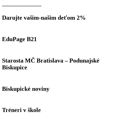
°°°°°°°°°°°°°°°°°°°°°°°°°°
Darujte vašim-našim deťom 2%
EduPage B21
Starosta MČ Bratislava – Podunajské
Biskupice
Biskupické noviny
Tréneri v škole