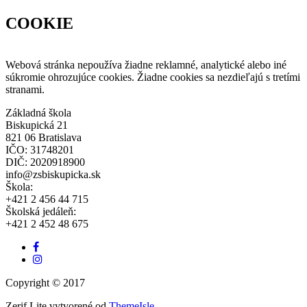
COOKIE
Webová stránka nepoužíva žiadne reklamné, analytické alebo iné
súkromie ohrozujúce cookies. Žiadne cookies sa nezdieľajú s tretími
stranami.
Základná škola
Biskupická 21
821 06 Bratislava
IČO: 31748201
DIČ: 2020918900
info@zsbiskupicka.sk
Škola:
+421 2 456 44 715
Školská jedáleň:
+421 2 452 48 675
Facebook
odkaz
Instagram
link
Copyright © 2017
Zerif Lite
vytvorené od
ThemeIsle