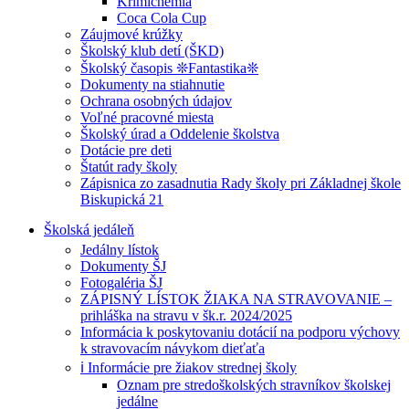
Krimichémia
Coca Cola Cup
Záujmové krúžky
Školský klub detí (ŠKD)
Školský časopis ❊Fantastika❊
Dokumenty na stiahnutie
Ochrana osobných údajov
Voľné pracovné miesta
Školský úrad a Oddelenie školstva
Dotácie pre deti
Štatút rady školy
Zápisnica zo zasadnutia Rady školy pri Základnej škole
Biskupická 21
Školská jedáleň
Jedálny lístok
Dokumenty ŠJ
Fotogaléria ŠJ
ZÁPISNÝ LÍSTOK ŽIAKA NA STRAVOVANIE –
prihláška na stravu v šk.r. 2024/2025
Informácia k poskytovaniu dotácií na podporu výchovy
k stravovacím návykom dieťaťa
ℹ️ Informácie pre žiakov strednej školy
Oznam pre stredoškolských stravníkov školskej
jedálne