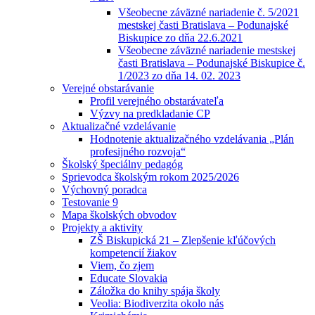
Všeobecne záväzné nariadenie č. 5/2021
mestskej časti Bratislava – Podunajské
Biskupice zo dňa 22.6.2021
Všeobecne záväzné nariadenie mestskej
časti Bratislava – Podunajské Biskupice č.
1/2023 zo dňa 14. 02. 2023
Verejné obstarávanie
Profil verejného obstarávateľa
Výzvy na predkladanie CP
Aktualizačné vzdelávanie
Hodnotenie aktualizačného vzdelávania „Plán
profesijného rozvoja“
Školský špeciálny pedagóg
Sprievodca školským rokom 2025/2026
Výchovný poradca
Testovanie 9
Mapa školských obvodov
Projekty a aktivity
ZŠ Biskupická 21 – Zlepšenie kľúčových
kompetencií žiakov
Viem, čo zjem
Educate Slovakia
Záložka do knihy spája školy
Veolia: Biodiverzita okolo nás