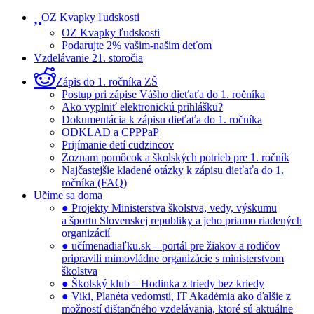
OZ Kvapky ľudskosti
OZ Kvapky ľudskosti
Podarujte 2% vašim-našim deťom
Vzdelávanie 21. storočia
Zápis do 1. ročníka ZŠ
Postup pri zápise Vášho dieťaťa do 1. ročníka
Ako vyplniť elektronickú prihlášku?
Dokumentácia k zápisu dieťaťa do 1. ročníka
ODKLAD a CPPPaP
Prijímanie detí cudzincov
Zoznam pomôcok a školských potrieb pre 1. ročník
Najčastejšie kladené otázky k zápisu dieťaťa do 1.
ročníka (FAQ)
Učíme sa doma
● Projekty Ministerstva školstva, vedy, výskumu
a športu Slovenskej republiky a jeho priamo riadených
organizácií
● učímenadiaľku.sk – portál pre žiakov a rodičov
pripravili mimovládne organizácie s ministerstvom
školstva
● Školský klub – Hodinka z triedy bez kriedy
● Viki, Planéta vedomstí, IT Akadémia ako ďalšie z
možností dištančného vzdelávania, ktoré sú aktuálne