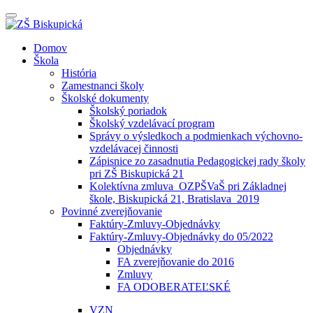
Prepínateľná
navigácia
Prejsť
Domov
na
Škola
obsah
História
Zamestnanci školy
Školské dokumenty
Školský poriadok
Školský vzdelávací program
Správy o výsledkoch a podmienkach výchovno-
vzdelávacej činnosti
Zápisnice zo zasadnutia Pedagogickej rady školy
pri ZŠ Biskupická 21
Kolektívna zmluva_OZPŠVaŠ pri Základnej
škole, Biskupická 21, Bratislava_2019
Povinné zverejňovanie
Faktúry-Zmluvy-Objednávky
Faktúry-Zmluvy-Objednávky do 05/2022
Objednávky
FA zverejňovanie do 2016
Zmluvy
FA ODOBERATEĽSKÉ
VZN