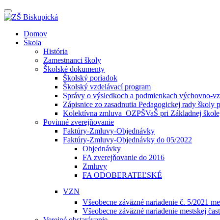
Prepínateľná
navigácia
Prejsť
Domov
na
Škola
obsah
História
Zamestnanci školy
Školské dokumenty
Školský poriadok
Školský vzdelávací program
Správy o výsledkoch a podmienkach výchovno-vzd
Zápisnice zo zasadnutia Pedagogickej rady školy 
Kolektívna zmluva_OZPŠVaŠ pri Základnej škole,
Povinné zverejňovanie
Faktúry-Zmluvy-Objednávky
Faktúry-Zmluvy-Objednávky do 05/2022
Objednávky
FA zverejňovanie do 2016
Zmluvy
FA ODOBERATEĽSKÉ
VZN
Všeobecne záväzné nariadenie č. 5/2021 mes
Všeobecne záväzné nariadenie mestskej čast
Verejné obstarávanie