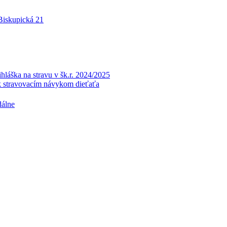
 Biskupická 21
a na stravu v šk.r. 2024/2025
k stravovacím návykom dieťaťa
dálne