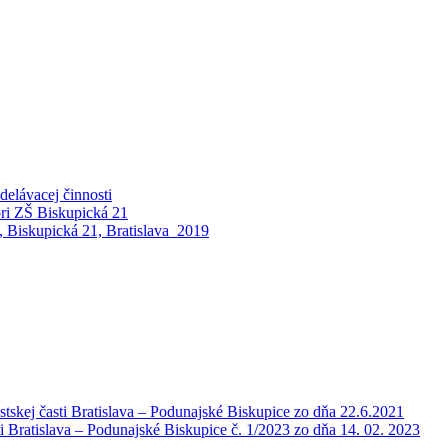
elávacej činnosti
pri ZŠ Biskupická 21
 Biskupická 21, Bratislava_2019
tskej časti Bratislava – Podunajské Biskupice zo dňa 22.6.2021
i Bratislava – Podunajské Biskupice č. 1/2023 zo dňa 14. 02. 2023