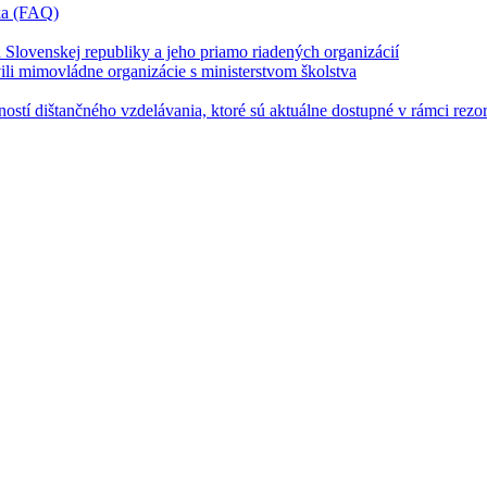
íka (FAQ)
u Slovenskej republiky a jeho priamo riadených organizácií
vili mimovládne organizácie s ministerstvom školstva
stí dištančného vzdelávania, ktoré sú aktuálne dostupné v rámci rezor