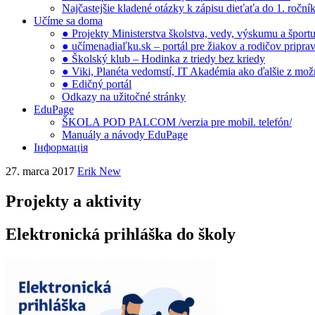
Najčastejšie kladené otázky k zápisu dieťaťa do 1. ročn
Učíme sa doma
● Projekty Ministerstva školstva, vedy, výskumu a šport
● učímenadiaľku.sk – portál pre žiakov a rodičov pripra
● Školský klub – Hodinka z triedy bez kriedy
● Viki, Planéta vedomstí, IT Akadémia ako ďalšie z možno
● Edičný portál
Odkazy na užitočné stránky
EduPage
ŠKOLA POD PALCOM /verzia pre mobil. telefón/
Manuály a návody EduPage
Інформація
27. marca 2017
Erik New
Projekty a aktivity
Elektronická prihláška do školy