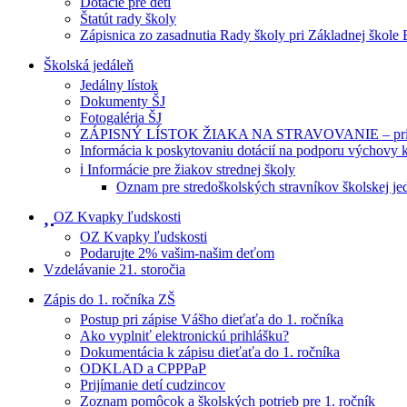
Dotácie pre deti
Štatút rady školy
Zápisnica zo zasadnutia Rady školy pri Základnej škole
Školská jedáleň
Jedálny lístok
Dokumenty ŠJ
Fotogaléria ŠJ
ZÁPISNÝ LÍSTOK ŽIAKA NA STRAVOVANIE – prihlášk
Informácia k poskytovaniu dotácií na podporu výchovy 
ℹ️ Informácie pre žiakov strednej školy
Oznam pre stredoškolských stravníkov školskej je
OZ Kvapky ľudskosti
OZ Kvapky ľudskosti
Podarujte 2% vašim-našim deťom
Vzdelávanie 21. storočia
Zápis do 1. ročníka ZŠ
Postup pri zápise Vášho dieťaťa do 1. ročníka
Ako vyplniť elektronickú prihlášku?
Dokumentácia k zápisu dieťaťa do 1. ročníka
ODKLAD a CPPPaP
Prijímanie detí cudzincov
Zoznam pomôcok a školských potrieb pre 1. ročník