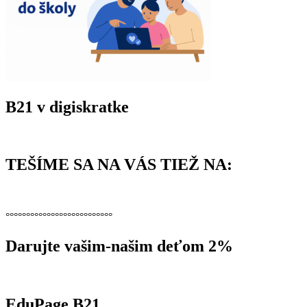
B21 v digiskratke
TEŠÍME SA NA VÁS TIEŽ NA:
°°°°°°°°°°°°°°°°°°°°°°°°°°
Darujte vašim-našim deťom 2%
EduPage B21