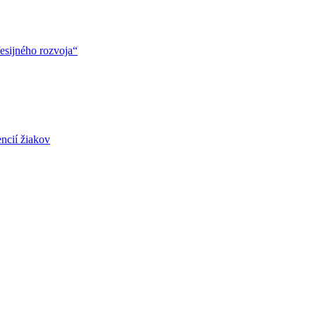
esijného rozvoja“
ncií žiakov