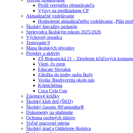
Profil verejného obstarávateľa
Výzvy na predkladanie CP
Aktualizačné vzdelávanie
Hodnotenie aktualizačného vzdelávania „Plán prof
Školský špeciálny pedagóg
Sprievodca školským rokom 2025/2026
Výchovný poradca
Testovanie 9
Mapa školských obvodov
Projekty a aktivity
ZŠ Biskupická 21 – Zlepšenie kľúčových kompete
Viem, čo zjem
Educate Slovakia
Záložka do knihy spája školy
Veolia: Biodiverzita okolo nás
Krimichémia
Coca Cola Cup
Záujmové krúžky
Školský klub detí (ŠKD)
Školský časopis ❊Fantastika❊
Dokumenty na stiahnutie
Ochrana osobných údajov
Voľné pracovné miesta
Školský úrad a Oddelenie školstva