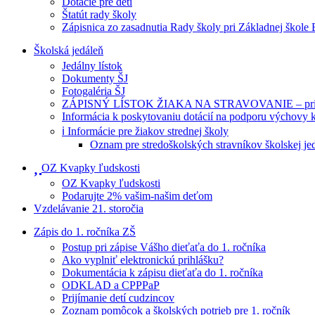
Dotácie pre deti
Štatút rady školy
Zápisnica zo zasadnutia Rady školy pri Základnej škole
Školská jedáleň
Jedálny lístok
Dokumenty ŠJ
Fotogaléria ŠJ
ZÁPISNÝ LÍSTOK ŽIAKA NA STRAVOVANIE – prihlášk
Informácia k poskytovaniu dotácií na podporu výchovy 
ℹ️ Informácie pre žiakov strednej školy
Oznam pre stredoškolských stravníkov školskej je
OZ Kvapky ľudskosti
OZ Kvapky ľudskosti
Podarujte 2% vašim-našim deťom
Vzdelávanie 21. storočia
Zápis do 1. ročníka ZŠ
Postup pri zápise Vášho dieťaťa do 1. ročníka
Ako vyplniť elektronickú prihlášku?
Dokumentácia k zápisu dieťaťa do 1. ročníka
ODKLAD a CPPPaP
Prijímanie detí cudzincov
Zoznam pomôcok a školských potrieb pre 1. ročník