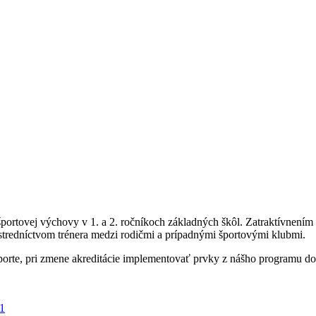
rtovej výchovy v 1. a 2. ročníkoch základných škôl. Zatraktívnením 
tredníctvom trénera medzi rodičmi a prípadnými športovými klubmi.
porte, pri zmene akreditácie implementovať prvky z nášho programu d
21