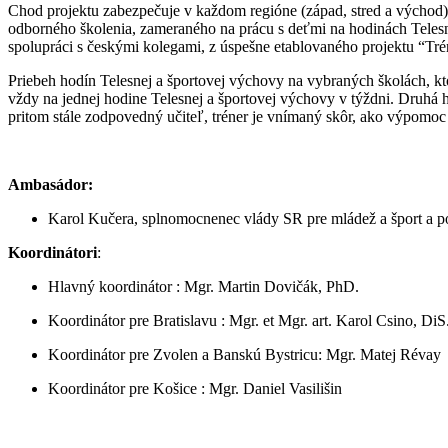
Chod projektu zabezpečuje v každom regióne (západ, stred a východ) 
odborného školenia, zameraného na prácu s deťmi na hodinách Telesnej
spolupráci s českými kolegami, z úspešne etablovaného projektu “Trén
Priebeh hodín Telesnej a športovej výchovy na vybraných školách, kt
vždy na jednej hodine Telesnej a športovej výchovy v týždni. Druhá h
pritom stále zodpovedný učiteľ, tréner je vnímaný skôr, ako výpomoc p
Ambasádor:
Karol Kučera, splnomocnenec vlády SR pre mládež a šport 
Koordinátori
:
Hlavný koordinátor : Mgr. Martin Dovičák, PhD.
Koordinátor pre Bratislavu : Mgr. et Mgr. art. Karol Csino, DiS.
Koordinátor pre Zvolen a Banskú Bystricu: Mgr. Matej Révay
Koordinátor pre Košice : Mgr. Daniel Vasilišin