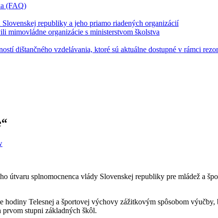
íka (FAQ)
u Slovenskej republiky a jeho priamo riadených organizácií
vili mimovládne organizácie s ministerstvom školstva
stí dištančného vzdelávania, ktoré sú aktuálne dostupné v rámci rezor
e“
w
o útvaru splnomocnenca vlády Slovenskej republiky pre mládež a šport
nie hodiny Telesnej a športovej výchovy zážitkovým spôsobom výučby, 
na prvom stupni základných škôl.