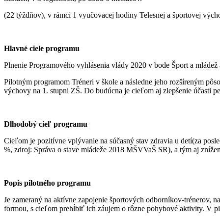
(22 týždňov), v rámci 1 vyučovacej hodiny Telesnej a športovej vých
Hlavné ciele programu
Plnenie Programového vyhlásenia vlády 2020 v bode Šport a mládež a
Pilotným programom Tréneri v škole a následne jeho rozšíreným pôsob
výchovy na 1. stupni ZŠ. Do budúcna je cieľom aj zlepšenie účasti p
Dlhodobý cieľ programu
Cieľom je pozitívne vplývanie na súčasný stav zdravia u detí(za posl
%, zdroj: Správa o stave mládeže 2018 MŠVVaŠ SR), a tým aj zníženie
Popis pilotného programu
Je zameraný na aktívne zapojenie športových odborníkov-trénerov, na
formou, s cieľom prehĺbiť ich záujem o rôzne pohybové aktivity. V p