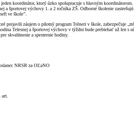
jeden koordinátor, ktorý úzko spolupracuje s hlavným koordinátorom. T
 a športovej výchovy 1. a 2 ročníka ZŠ. Odborné školenie zastrešujú gar
eři ve škole”.
oré prejavili záujem o pilotný program Tréneri v škole, zabezpečuje „
odina Telesnej a športovej výchovy v týždni bude prebiehať už len s uč
re skvalitnenie a spestrenie hodiny.
a poslanec NRSR za OĽaNO
 art.