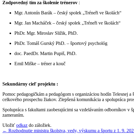
Zodpovedný tím za školenie trénerov
:
Mgr. Antonín Barák – český spolek „Tréneři ve školách“
Mgr. Jan Macháček – český spolek „Tréneři ve školách“
PhDr. Mgr. Miroslav Sližik, PhD.
PhDr. Tomáš Gurský PhD. – športový psychológ
doc. PaedDr. Martin Pupiš, PhD.
Emil Miške – tréner a kouč
Sekundárny cieľ projektu :
Pomoc pedagogičkám a pedagógom s organizáciou hodín Telesnej a špo
celkového prospechu žiakov. Zlepšená komunikácia a spolupráca pros
Spolupráca s fakultami zaoberajúcimi sa vzdelávaním odborníkov v š
zameraním.
Uložiť
odkaz
do záložiek.
Navigácia
←
Rozhodnutie ministra školstva, vedy, výskumu a športu z 1. 9. 20