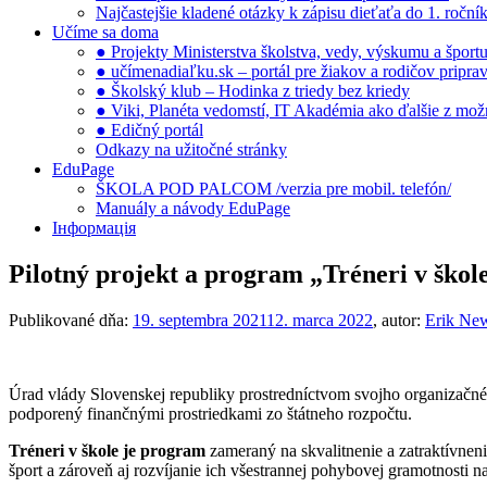
Najčastejšie kladené otázky k zápisu dieťaťa do 1. ročn
Učíme sa doma
● Projekty Ministerstva školstva, vedy, výskumu a šport
● učímenadiaľku.sk – portál pre žiakov a rodičov pripra
● Školský klub – Hodinka z triedy bez kriedy
● Viki, Planéta vedomstí, IT Akadémia ako ďalšie z možno
● Edičný portál
Odkazy na užitočné stránky
EduPage
ŠKOLA POD PALCOM /verzia pre mobil. telefón/
Manuály a návody EduPage
Інформація
Pilotný projekt a program „Tréneri v škol
Publikované dňa:
19. septembra 2021
12. marca 2022
, autor:
Erik Ne
Úrad vlády Slovenskej republiky prostredníctvom svojho organizačnéh
podporený finančnými prostriedkami zo štátneho rozpočtu.
Tréneri v škole je program
zameraný na skvalitnenie a zatraktívne
šport a zároveň aj rozvíjanie ich všestrannej pohybovej gramotnosti 