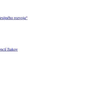
esijného rozvoja“
ncií žiakov