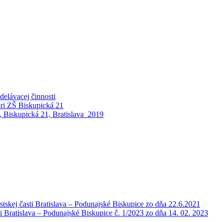
elávacej činnosti
pri ZŠ Biskupická 21
 Biskupická 21, Bratislava_2019
tskej časti Bratislava – Podunajské Biskupice zo dňa 22.6.2021
i Bratislava – Podunajské Biskupice č. 1/2023 zo dňa 14. 02. 2023