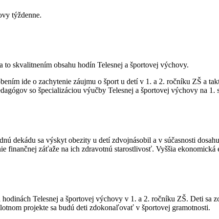
ovy týždenne.
 to skvalitnením obsahu hodín Telesnej a športovej výchovy.
ením ide o zachytenie záujmu o šport u detí v 1. a 2. ročníku ZŠ a ta
edagógov so špecializáciou výučby Telesnej a športovej výchovy na 1. 
ednú dekádu sa výskyt obezity u detí zdvojnásobil a v súčasnosti dosah
 finančnej záťaže na ich zdravotnú starostlivosť. Vyššia ekonomická ef
 hodinách Telesnej a športovej výchovy v 1. a 2. ročníku ZŠ. Deti sa 
ilotnom projekte sa budú deti zdokonaľovať v športovej gramotnosti.