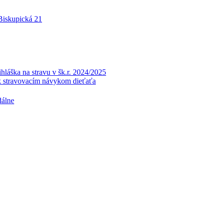
 Biskupická 21
a na stravu v šk.r. 2024/2025
k stravovacím návykom dieťaťa
dálne