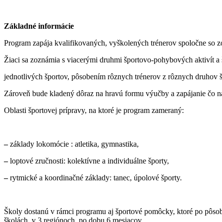
Základné informácie
Program zapája kvalifikovaných, vyškolených trénerov spoločne so z
Žiaci sa zoznámia s viacerými druhmi športovo-pohybových aktivít a
jednotlivých športov, pôsobením rôznych trénerov z rôznych druhov š
Zároveň bude kladený dôraz na hravú formu výučby a zapájanie čo na
Oblasti športovej prípravy, na ktoré je program zameraný:
–
základy lokomócie : atletika, gymnastika,
–
loptové zručnosti: kolektívne a individuálne športy,
–
rytmické a koordinačné základy: tanec, úpolové športy.
Školy dostanú v rámci programu aj športové pomôcky, ktoré po pôsob
školách, v 3 regiónoch, po dobu 6 mesiacov.