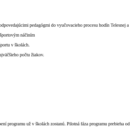
odpovedajúcimi pedagógmi do vyučovacieho procesu hodín Telesnej a šp
 športovým náčiním
portu v školách.
jväčšieho počtu žiakov.
ení programu už v školách zostanú. Pilotná fáza programu prebieha o