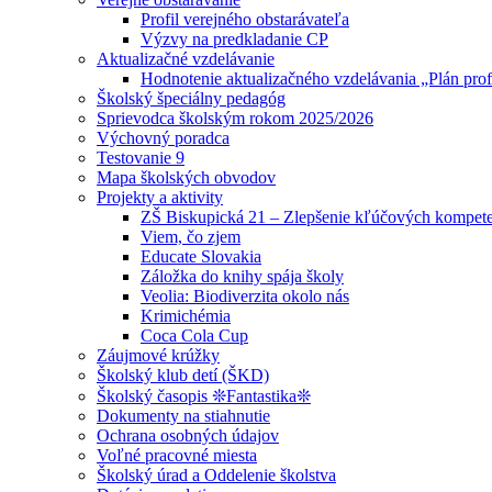
Profil verejného obstarávateľa
Výzvy na predkladanie CP
Aktualizačné vzdelávanie
Hodnotenie aktualizačného vzdelávania „Plán prof
Školský špeciálny pedagóg
Sprievodca školským rokom 2025/2026
Výchovný poradca
Testovanie 9
Mapa školských obvodov
Projekty a aktivity
ZŠ Biskupická 21 – Zlepšenie kľúčových kompete
Viem, čo zjem
Educate Slovakia
Záložka do knihy spája školy
Veolia: Biodiverzita okolo nás
Krimichémia
Coca Cola Cup
Záujmové krúžky
Školský klub detí (ŠKD)
Školský časopis ❊Fantastika❊
Dokumenty na stiahnutie
Ochrana osobných údajov
Voľné pracovné miesta
Školský úrad a Oddelenie školstva