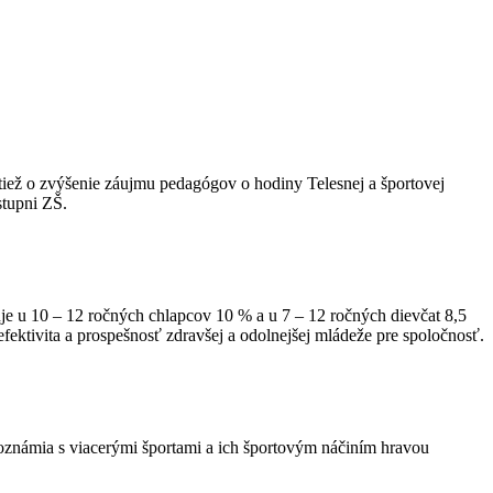
ktiež o zvýšenie záujmu pedagógov o hodiny Telesnej a športovej
stupni ZŠ.
uje u 10 – 12 ročných chlapcov 10 % a u 7 – 12 ročných dievčat 8,5
ektivita a prospešnosť zdravšej a odolnejšej mládeže pre spoločnosť.
zoznámia s viacerými športami a ich športovým náčiním hravou