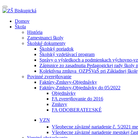
Prepínateľná
navigácia
Prejsť
Domov
na
Škola
obsah
História
Zamestnanci školy
Školské dokumenty
Školský poriadok
Školský vzdelávací program
Správy o výsledkoch a podmienkach výchovno-vzd
Zápisnice zo zasadnutia Pedagogickej rady školy 
Kolektívna zmluva_OZPŠVaŠ pri Základnej škole,
Povinné zverejňovanie
Faktúry-Zmluvy-Objednávky
Faktúry-Zmluvy-Objednávky do 05/2022
Objednávky
FA zverejňovanie do 2016
Zmluvy
FA ODOBERATEĽSKÉ
VZN
Všeobecne záväzné nariadenie č. 5/2021 mes
Všeobecne záväzné nariadenie mestskej čast
Verejné obstarávanie