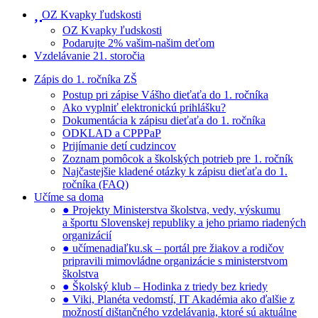
OZ Kvapky ľudskosti
OZ Kvapky ľudskosti
Podarujte 2% vašim-našim deťom
Vzdelávanie 21. storočia
Zápis do 1. ročníka ZŠ
Postup pri zápise Vášho dieťaťa do 1. ročníka
Ako vyplniť elektronickú prihlášku?
Dokumentácia k zápisu dieťaťa do 1. ročníka
ODKLAD a CPPPaP
Prijímanie detí cudzincov
Zoznam pomôcok a školských potrieb pre 1. ročník
Najčastejšie kladené otázky k zápisu dieťaťa do 1.
ročníka (FAQ)
Učíme sa doma
● Projekty Ministerstva školstva, vedy, výskumu
a športu Slovenskej republiky a jeho priamo riadených
organizácií
● učímenadiaľku.sk – portál pre žiakov a rodičov
pripravili mimovládne organizácie s ministerstvom
školstva
● Školský klub – Hodinka z triedy bez kriedy
● Viki, Planéta vedomstí, IT Akadémia ako ďalšie z
možností dištančného vzdelávania, ktoré sú aktuálne