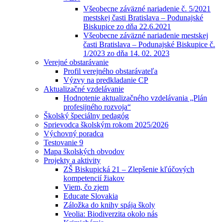
Všeobecne záväzné nariadenie č. 5/2021
mestskej časti Bratislava – Podunajské
Biskupice zo dňa 22.6.2021
Všeobecne záväzné nariadenie mestskej
časti Bratislava – Podunajské Biskupice č.
1/2023 zo dňa 14. 02. 2023
Verejné obstarávanie
Profil verejného obstarávateľa
Výzvy na predkladanie CP
Aktualizačné vzdelávanie
Hodnotenie aktualizačného vzdelávania „Plán
profesijného rozvoja“
Školský špeciálny pedagóg
Sprievodca školským rokom 2025/2026
Výchovný poradca
Testovanie 9
Mapa školských obvodov
Projekty a aktivity
ZŠ Biskupická 21 – Zlepšenie kľúčových
kompetencií žiakov
Viem, čo zjem
Educate Slovakia
Záložka do knihy spája školy
Veolia: Biodiverzita okolo nás