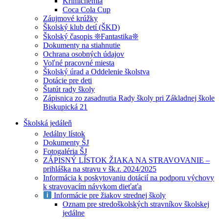
Krimichémia
Coca Cola Cup
Záujmové krúžky
Školský klub detí (ŠKD)
Školský časopis ❊Fantastika❊
Dokumenty na stiahnutie
Ochrana osobných údajov
Voľné pracovné miesta
Školský úrad a Oddelenie školstva
Dotácie pre deti
Štatút rady školy
Zápisnica zo zasadnutia Rady školy pri Základnej škole
Biskupická 21
Školská jedáleň
Jedálny lístok
Dokumenty ŠJ
Fotogaléria ŠJ
ZÁPISNÝ LÍSTOK ŽIAKA NA STRAVOVANIE –
prihláška na stravu v šk.r. 2024/2025
Informácia k poskytovaniu dotácií na podporu výchovy
k stravovacím návykom dieťaťa
Informácie pre žiakov strednej školy
Oznam pre stredoškolských stravníkov školskej
jedálne