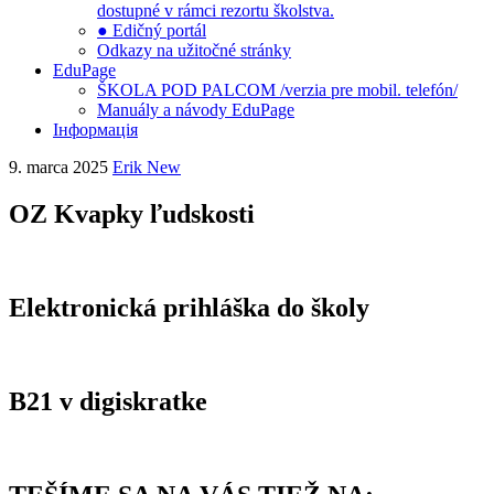
dostupné v rámci rezortu školstva.
● Edičný portál
Odkazy na užitočné stránky
EduPage
ŠKOLA POD PALCOM /verzia pre mobil. telefón/
Manuály a návody EduPage
Інформація
9. marca 2025
Erik New
OZ Kvapky ľudskosti
Elektronická prihláška do školy
B21 v digiskratke