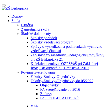
Prepínateľná
navigácia
Prejsť
Domov
na
Škola
obsah
História
Zamestnanci školy
Školské dokumenty
Školský poriadok
Školský vzdelávací program
Správy o výsledkoch a podmienkach výchovno-
vzdelávacej činnosti
Zápisnice zo zasadnutia Pedagogickej rady školy
pri ZŠ Biskupická 21
Kolektívna zmluva_OZPŠVaŠ pri Základnej
škole, Biskupická 21, Bratislava_2019
Povinné zverejňovanie
Faktúry-Zmluvy-Objednávky
Faktúry-Zmluvy-Objednávky do 05/2022
Objednávky
FA zverejňovanie do 2016
Zmluvy
FA ODOBERATEĽSKÉ
VZN