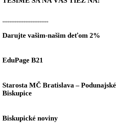
TEŠÍME SA NA VÁS TIEŽ NA:
°°°°°°°°°°°°°°°°°°°°°°°°°°
Darujte vašim-našim deťom 2%
EduPage B21
Starosta MČ Bratislava – Podunajské
Biskupice
Biskupické noviny