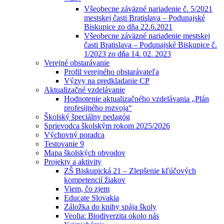
Všeobecne záväzné nariadenie č. 5/2021
mestskej časti Bratislava – Podunajské
Biskupice zo dňa 22.6.2021
Všeobecne záväzné nariadenie mestskej
časti Bratislava – Podunajské Biskupice č.
1/2023 zo dňa 14. 02. 2023
Verejné obstarávanie
Profil verejného obstarávateľa
Výzvy na predkladanie CP
Aktualizačné vzdelávanie
Hodnotenie aktualizačného vzdelávania „Plán
profesijného rozvoja“
Školský špeciálny pedagóg
Sprievodca školským rokom 2025/2026
Výchovný poradca
Testovanie 9
Mapa školských obvodov
Projekty a aktivity
ZŠ Biskupická 21 – Zlepšenie kľúčových
kompetencií žiakov
Viem, čo zjem
Educate Slovakia
Záložka do knihy spája školy
Veolia: Biodiverzita okolo nás