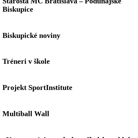
Starosta MČ Bratislava – Podunajské
Biskupice
Biskupické noviny
Tréneri v škole
Projekt SportInstitute
Multiball Wall