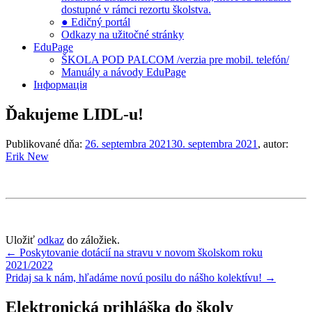
dostupné v rámci rezortu školstva.
● Edičný portál
Odkazy na užitočné stránky
EduPage
ŠKOLA POD PALCOM /verzia pre mobil. telefón/
Manuály a návody EduPage
Інформація
Ďakujeme LIDL-u!
Publikované dňa:
26. septembra 2021
30. septembra 2021
, autor:
Erik New
Uložiť
odkaz
do záložiek.
Navigácia
←
Poskytovanie dotácií na stravu v novom školskom roku
2021/2022
v
Pridaj sa k nám, hľadáme novú posilu do nášho kolektívu!
→
článku
Elektronická prihláška do školy