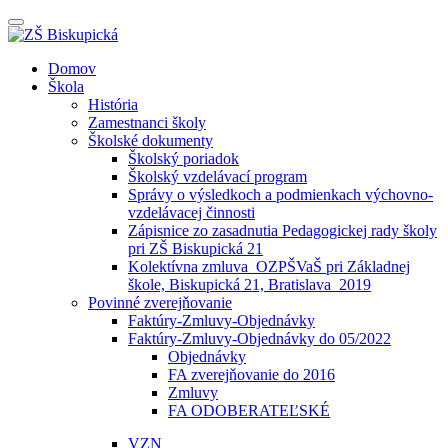
Prepínateľná
navigácia
Prejsť
Domov
na
Škola
obsah
História
Zamestnanci školy
Školské dokumenty
Školský poriadok
Školský vzdelávací program
Správy o výsledkoch a podmienkach výchovno-
vzdelávacej činnosti
Zápisnice zo zasadnutia Pedagogickej rady školy
pri ZŠ Biskupická 21
Kolektívna zmluva_OZPŠVaŠ pri Základnej
škole, Biskupická 21, Bratislava_2019
Povinné zverejňovanie
Faktúry-Zmluvy-Objednávky
Faktúry-Zmluvy-Objednávky do 05/2022
Objednávky
FA zverejňovanie do 2016
Zmluvy
FA ODOBERATEĽSKÉ
VZN