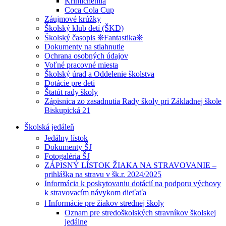
Krimichémia
Coca Cola Cup
Záujmové krúžky
Školský klub detí (ŠKD)
Školský časopis ❊Fantastika❊
Dokumenty na stiahnutie
Ochrana osobných údajov
Voľné pracovné miesta
Školský úrad a Oddelenie školstva
Dotácie pre deti
Štatút rady školy
Zápisnica zo zasadnutia Rady školy pri Základnej škole
Biskupická 21
Školská jedáleň
Jedálny lístok
Dokumenty ŠJ
Fotogaléria ŠJ
ZÁPISNÝ LÍSTOK ŽIAKA NA STRAVOVANIE –
prihláška na stravu v šk.r. 2024/2025
Informácia k poskytovaniu dotácií na podporu výchovy
k stravovacím návykom dieťaťa
ℹ️ Informácie pre žiakov strednej školy
Oznam pre stredoškolských stravníkov školskej
jedálne