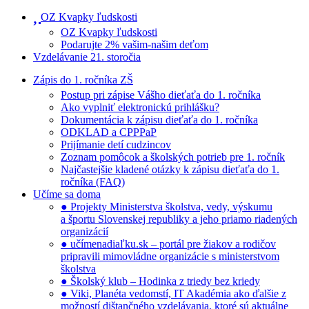
OZ Kvapky ľudskosti
OZ Kvapky ľudskosti
Podarujte 2% vašim-našim deťom
Vzdelávanie 21. storočia
Zápis do 1. ročníka ZŠ
Postup pri zápise Vášho dieťaťa do 1. ročníka
Ako vyplniť elektronickú prihlášku?
Dokumentácia k zápisu dieťaťa do 1. ročníka
ODKLAD a CPPPaP
Prijímanie detí cudzincov
Zoznam pomôcok a školských potrieb pre 1. ročník
Najčastejšie kladené otázky k zápisu dieťaťa do 1.
ročníka (FAQ)
Učíme sa doma
● Projekty Ministerstva školstva, vedy, výskumu
a športu Slovenskej republiky a jeho priamo riadených
organizácií
● učímenadiaľku.sk – portál pre žiakov a rodičov
pripravili mimovládne organizácie s ministerstvom
školstva
● Školský klub – Hodinka z triedy bez kriedy
● Viki, Planéta vedomstí, IT Akadémia ako ďalšie z
možností dištančného vzdelávania, ktoré sú aktuálne