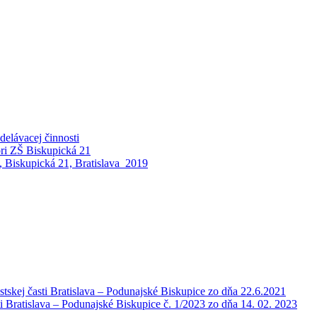
elávacej činnosti
pri ZŠ Biskupická 21
 Biskupická 21, Bratislava_2019
tskej časti Bratislava – Podunajské Biskupice zo dňa 22.6.2021
i Bratislava – Podunajské Biskupice č. 1/2023 zo dňa 14. 02. 2023