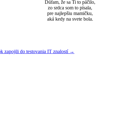
Dúfam, že sa Ti to páčilo,
zo srdca som to písala,
pre najlepšiu mamičku,
aká kedy na svete bola.
 zapojili do testovania IT znalostí
→