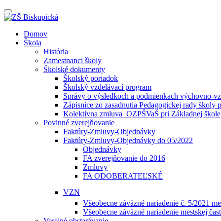
Prepínateľná
navigácia
Prejsť
Domov
na
Škola
obsah
História
Zamestnanci školy
Školské dokumenty
Školský poriadok
Školský vzdelávací program
Správy o výsledkoch a podmienkach výchovno-vzd
Zápisnice zo zasadnutia Pedagogickej rady školy 
Kolektívna zmluva_OZPŠVaŠ pri Základnej škole,
Povinné zverejňovanie
Faktúry-Zmluvy-Objednávky
Faktúry-Zmluvy-Objednávky do 05/2022
Objednávky
FA zverejňovanie do 2016
Zmluvy
FA ODOBERATEĽSKÉ
VZN
Všeobecne záväzné nariadenie č. 5/2021 mes
Všeobecne záväzné nariadenie mestskej čast
Verejné obstarávanie