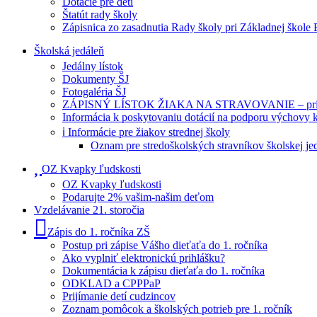
Dotácie pre deti
Štatút rady školy
Zápisnica zo zasadnutia Rady školy pri Základnej škole
Školská jedáleň
Jedálny lístok
Dokumenty ŠJ
Fotogaléria ŠJ
ZÁPISNÝ LÍSTOK ŽIAKA NA STRAVOVANIE – prihlášk
Informácia k poskytovaniu dotácií na podporu výchovy 
ℹ️ Informácie pre žiakov strednej školy
Oznam pre stredoškolských stravníkov školskej je
OZ Kvapky ľudskosti
OZ Kvapky ľudskosti
Podarujte 2% vašim-našim deťom
Vzdelávanie 21. storočia
Zápis do 1. ročníka ZŠ
Postup pri zápise Vášho dieťaťa do 1. ročníka
Ako vyplniť elektronickú prihlášku?
Dokumentácia k zápisu dieťaťa do 1. ročníka
ODKLAD a CPPPaP
Prijímanie detí cudzincov
Zoznam pomôcok a školských potrieb pre 1. ročník