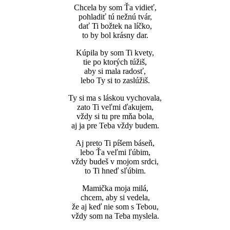
Chcela by som Ťa vidieť,
pohladiť tú nežnú tvár,
dať Ti božtek na líčko,
to by bol krásny dar.
Kúpila by som Ti kvety,
tie po ktorých túžiš,
aby si mala radosť,
lebo Ty si to zaslúžiš.
Ty si ma s láskou vychovala,
zato Ti veľmi ďakujem,
vždy si tu pre mňa bola,
aj ja pre Teba vždy budem.
Aj preto Ti píšem báseň,
lebo Ťa veľmi ľúbim,
vždy budeš v mojom srdci,
to Ti hneď sľúbim.
Mamička moja milá,
chcem, aby si vedela,
že aj keď nie som s Tebou,
vždy som na Teba myslela.