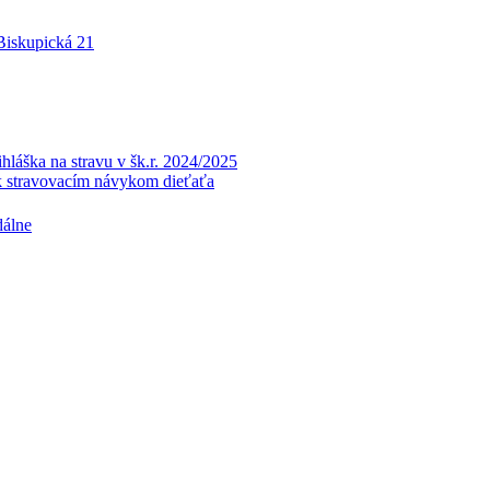
 Biskupická 21
a na stravu v šk.r. 2024/2025
k stravovacím návykom dieťaťa
dálne