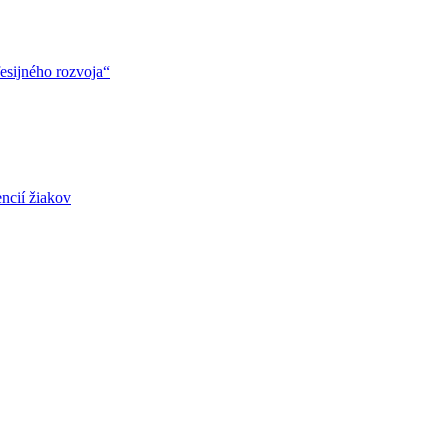
esijného rozvoja“
ncií žiakov