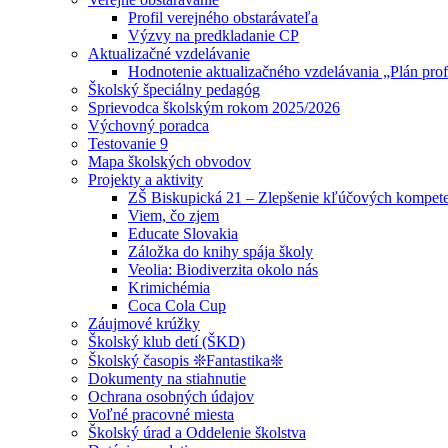
Profil verejného obstarávateľa
Výzvy na predkladanie CP
Aktualizačné vzdelávanie
Hodnotenie aktualizačného vzdelávania „Plán prof
Školský špeciálny pedagóg
Sprievodca školským rokom 2025/2026
Výchovný poradca
Testovanie 9
Mapa školských obvodov
Projekty a aktivity
ZŠ Biskupická 21 – Zlepšenie kľúčových kompete
Viem, čo zjem
Educate Slovakia
Záložka do knihy spája školy
Veolia: Biodiverzita okolo nás
Krimichémia
Coca Cola Cup
Záujmové krúžky
Školský klub detí (ŠKD)
Školský časopis ❊Fantastika❊
Dokumenty na stiahnutie
Ochrana osobných údajov
Voľné pracovné miesta
Školský úrad a Oddelenie školstva