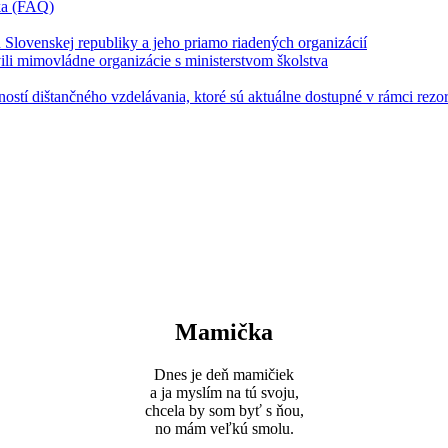
íka (FAQ)
u Slovenskej republiky a jeho priamo riadených organizácií
vili mimovládne organizácie s ministerstvom školstva
stí dištančného vzdelávania, ktoré sú aktuálne dostupné v rámci rezor
Mamička
Dnes je deň mamičiek
a ja myslím na tú svoju,
chcela by som byť s ňou,
no mám veľkú smolu.