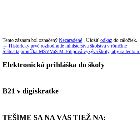
Tento záznam bol označený
Nezaradené
. Uložiť
odkaz
do záložiek.
Navigácia
←
Historicky prvé rozhodnutie ministerstva školstva v rómčine
Štátna tajomníčka MŠVVaŠ M. Filipová vyzýva školy, aby sa tento rok
v
článku
Elektronická prihláška do školy
B21 v digiskratke
TEŠÍME SA NA VÁS TIEŽ NA: