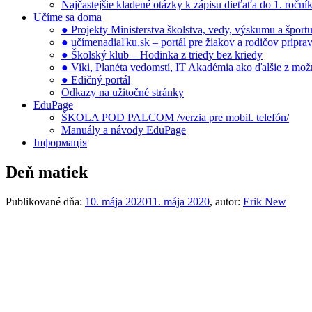
Najčastejšie kladené otázky k zápisu dieťaťa do 1. ročn
Učíme sa doma
● Projekty Ministerstva školstva, vedy, výskumu a šport
● učímenadiaľku.sk – portál pre žiakov a rodičov pripra
● Školský klub – Hodinka z triedy bez kriedy
● Viki, Planéta vedomstí, IT Akadémia ako ďalšie z možno
● Edičný portál
Odkazy na užitočné stránky
EduPage
ŠKOLA POD PALCOM /verzia pre mobil. telefón/
Manuály a návody EduPage
Інформація
Deň matiek
Publikované dňa:
10. mája 2020
11. mája 2020
, autor:
Erik New