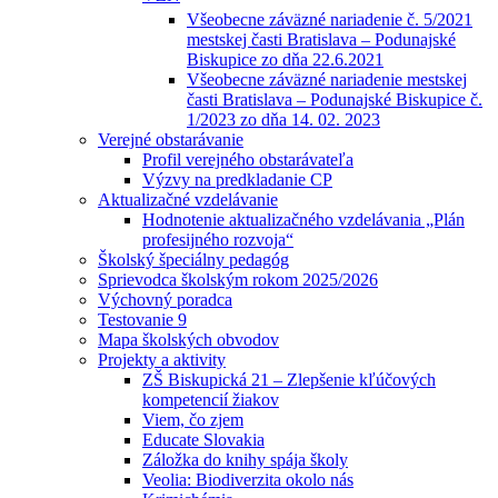
Všeobecne záväzné nariadenie č. 5/2021
mestskej časti Bratislava – Podunajské
Biskupice zo dňa 22.6.2021
Všeobecne záväzné nariadenie mestskej
časti Bratislava – Podunajské Biskupice č.
1/2023 zo dňa 14. 02. 2023
Verejné obstarávanie
Profil verejného obstarávateľa
Výzvy na predkladanie CP
Aktualizačné vzdelávanie
Hodnotenie aktualizačného vzdelávania „Plán
profesijného rozvoja“
Školský špeciálny pedagóg
Sprievodca školským rokom 2025/2026
Výchovný poradca
Testovanie 9
Mapa školských obvodov
Projekty a aktivity
ZŠ Biskupická 21 – Zlepšenie kľúčových
kompetencií žiakov
Viem, čo zjem
Educate Slovakia
Záložka do knihy spája školy
Veolia: Biodiverzita okolo nás