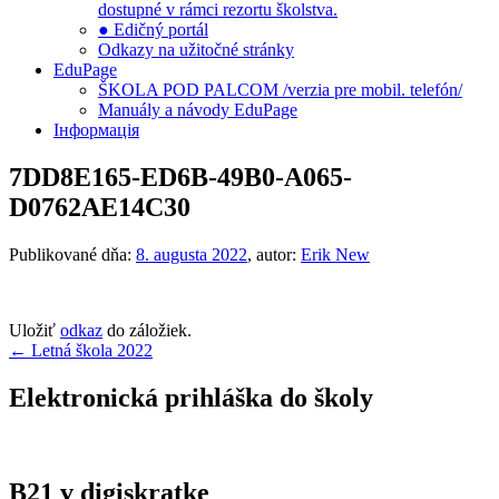
dostupné v rámci rezortu školstva.
● Edičný portál
Odkazy na užitočné stránky
EduPage
ŠKOLA POD PALCOM /verzia pre mobil. telefón/
Manuály a návody EduPage
Інформація
7DD8E165-ED6B-49B0-A065-
D0762AE14C30
Publikované dňa:
8. augusta 2022
, autor:
Erik New
Uložiť
odkaz
do záložiek.
Navigácia
←
Letná škola 2022
v
Elektronická prihláška do školy
článku
B21 v digiskratke