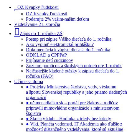
OZ Kvapky ľudskosti
OZ Kvapky ľudskosti
Podarujte 2% vašim-našim deťom
Vzdelávanie 21. storočia
Zápis do 1. ročníka ZŠ
Postup pri zápise Vášho dieťaťa do 1. ročníka
Ako vyplniť elektronickú prihlášku?
Dokumentácia k zápisu dieťaťa do 1. ročníka
ODKLAD a CPPPaP
Prijímanie detí cudzincov
Zoznam pomôcok a školských potrieb pre 1. ročník
Najčastejšie kladené otázky k zápisu dieťaťa do 1.
ročníka (FAQ)
Učíme sa doma
● Projekty Ministerstva školstva, vedy, výskumu
a športu Slovenskej republiky a jeho priamo riadených
organizácií
● učímenadiaľku.sk – portál pre žiakov a rodičov
pripravili mimovládne organizácie s ministerstvom
školstva
● Školský klub – Hodinka z triedy bez kriedy
● Viki, Planéta vedomstí, IT Akadémia ako ďalšie z
možností dištančného vzdelávania, ktoré sú aktuálne