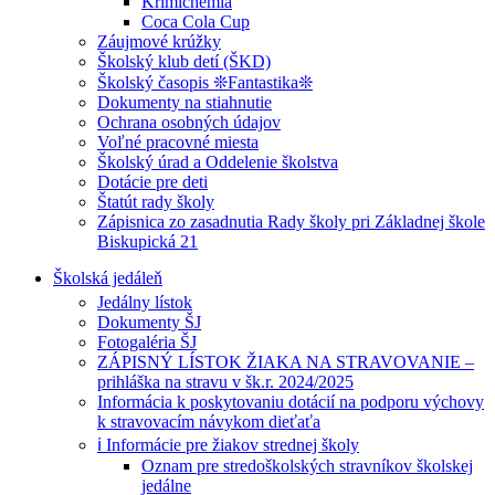
Krimichémia
Coca Cola Cup
Záujmové krúžky
Školský klub detí (ŠKD)
Školský časopis ❊Fantastika❊
Dokumenty na stiahnutie
Ochrana osobných údajov
Voľné pracovné miesta
Školský úrad a Oddelenie školstva
Dotácie pre deti
Štatút rady školy
Zápisnica zo zasadnutia Rady školy pri Základnej škole
Biskupická 21
Školská jedáleň
Jedálny lístok
Dokumenty ŠJ
Fotogaléria ŠJ
ZÁPISNÝ LÍSTOK ŽIAKA NA STRAVOVANIE –
prihláška na stravu v šk.r. 2024/2025
Informácia k poskytovaniu dotácií na podporu výchovy
k stravovacím návykom dieťaťa
ℹ️ Informácie pre žiakov strednej školy
Oznam pre stredoškolských stravníkov školskej
jedálne