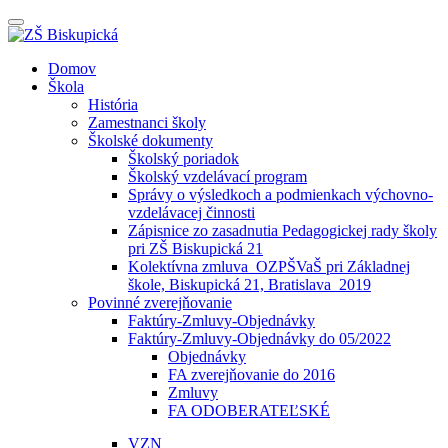
Prepínateľná
navigácia
Prejsť
Domov
na
Škola
obsah
História
Zamestnanci školy
Školské dokumenty
Školský poriadok
Školský vzdelávací program
Správy o výsledkoch a podmienkach výchovno-
vzdelávacej činnosti
Zápisnice zo zasadnutia Pedagogickej rady školy
pri ZŠ Biskupická 21
Kolektívna zmluva_OZPŠVaŠ pri Základnej
škole, Biskupická 21, Bratislava_2019
Povinné zverejňovanie
Faktúry-Zmluvy-Objednávky
Faktúry-Zmluvy-Objednávky do 05/2022
Objednávky
FA zverejňovanie do 2016
Zmluvy
FA ODOBERATEĽSKÉ
VZN