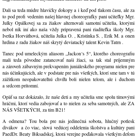
Dali sa teda múdre hlavičky dokopy a i keď pod tlakom času, ale za
to pod profi vedením našej hlavnej choreografky pani učiteľky Mgr.
Julky Opálkovej sa za žiakov alternovali samotní učitelia, ktorými
nebol nik iní ako naša vždy pripravená pani riaditeľka školy Mgr.
Ivetka Horváthová, učitelia Julka O. , Kristínka S. , Erik M. a onen
hrdina z radu žiakov náš skrytý deviatacký talent Kevin Tatrn .
Tanec pod umeleckým aliasom „Jackon‘s 5“, ktorého choreografiu
mali teda pôvodne zatancovať naši žiaci, sa tak stal príjemným
a zároveň zábavným prekvapením juniáleského programu nielen pre
nás účinkujúcich, ale v podstate pre nás všetkých, ktorí sme tam v tú
zážitkom neopakovateľnú chvíľu boli nielen telom, ale i duchom
a srdcom prítomní.
Opäť sa raz dokázalo, že naše deti a my učitelia sme spolu tímovými
hráčmi, ktorí vedia zabojovať a to nielen za seba samotných, ale ZA
NÁS VŠETKÝCH, za tím B21!
A odmena? Tou bola pre nás jedinečná sobota, hlučný potlesk
divákov a čo viac, slová vedúcej oddelenia školstva a kultúry pani
PaedDr. Beaty Biksadskej, ktorá verejne poďakovala všetkým deťom