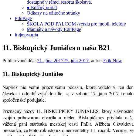
dostupné v rámci rezortu školstva.
● Edičný portál
Odkazy na užitočné stránky
EduPage
ŠKOLA POD PALCOM /verzia pre mobil. telefón/
Manuály a návody EduPage
Інформація
11. Biskupický Juniáles a naša B21
Publikované dňa:
21. júna 2017
25. júla 2017
, autor:
Erik New
11. Biskupický Juniáles
Napriek nie veľmi priaznivému počasiu, ktoré vedelo v ten deň
človeka i odradiť vyjsť do ulíc, sa v sobotu 17. júna 2017 konalo
spoločenské podujatie.
Príznačný názov 11. BISKUPICKÝ JUNIÁLES, ktorý slávnostne
svojim príhovorom otvorila a nielen Biskupičanov privítala naša
vážená pani starostka mestskej časti PhDr. Alžbeta Ožvaldová
prezrádza, že tento rok išlo už o neuveriteľný 11. ročník. Veríme, že