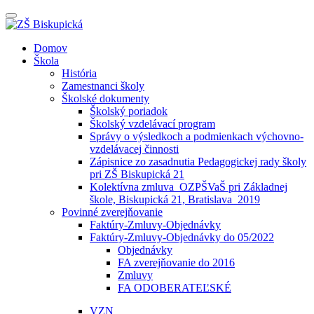
Prepínateľná
navigácia
Prejsť
Domov
na
Škola
obsah
História
Zamestnanci školy
Školské dokumenty
Školský poriadok
Školský vzdelávací program
Správy o výsledkoch a podmienkach výchovno-
vzdelávacej činnosti
Zápisnice zo zasadnutia Pedagogickej rady školy
pri ZŠ Biskupická 21
Kolektívna zmluva_OZPŠVaŠ pri Základnej
škole, Biskupická 21, Bratislava_2019
Povinné zverejňovanie
Faktúry-Zmluvy-Objednávky
Faktúry-Zmluvy-Objednávky do 05/2022
Objednávky
FA zverejňovanie do 2016
Zmluvy
FA ODOBERATEĽSKÉ
VZN