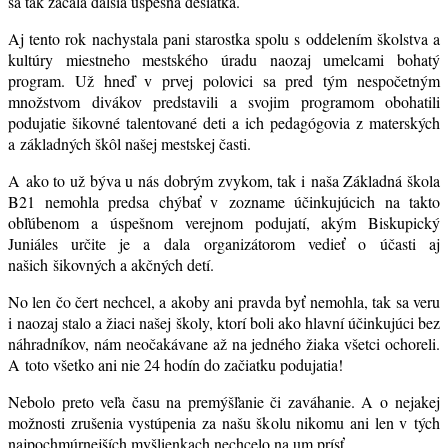
sa tak začala ďalšia úspešná desiatka.
Aj tento rok nachystala pani starostka spolu s oddelením školstva a
kultúry miestneho mestského úradu naozaj umelcami bohatý
program. Už hneď v prvej polovici sa pred tým nespočetným
množstvom divákov predstavili a svojim programom obohatili
podujatie šikovné talentované deti a ich pedagógovia z materských
a základných škôl našej mestskej časti.
A ako to už býva u nás dobrým zvykom, tak i naša Základná škola
B21 nemohla predsa chýbať v zozname účinkujúcich na takto
obľúbenom a úspešnom verejnom podujatí, akým Biskupický
Juniáles určite je a dala organizátorom vedieť o účasti aj
našich šikovných a akčných detí.
No len čo čert nechcel, a akoby ani pravda byť nemohla, tak sa veru
i naozaj stalo a žiaci našej školy, ktorí boli ako hlavní účinkujúci bez
náhradníkov, nám neočakávane až na jedného žiaka všetci ochoreli.
A toto všetko ani nie 24 hodín do začiatku podujatia!
Nebolo preto veľa času na premýšľanie či zaváhanie. A o nejakej
možnosti zrušenia vystúpenia za našu školu nikomu ani len v tých
najpochmúrnejších myšlienkach nechcelo na um prísť.