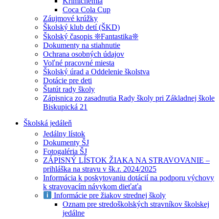
Krimichémia
Coca Cola Cup
Záujmové krúžky
Školský klub detí (ŠKD)
Školský časopis ❊Fantastika❊
Dokumenty na stiahnutie
Ochrana osobných údajov
Voľné pracovné miesta
Školský úrad a Oddelenie školstva
Dotácie pre deti
Štatút rady školy
Zápisnica zo zasadnutia Rady školy pri Základnej škole
Biskupická 21
Školská jedáleň
Jedálny lístok
Dokumenty ŠJ
Fotogaléria ŠJ
ZÁPISNÝ LÍSTOK ŽIAKA NA STRAVOVANIE –
prihláška na stravu v šk.r. 2024/2025
Informácia k poskytovaniu dotácií na podporu výchovy
k stravovacím návykom dieťaťa
Informácie pre žiakov strednej školy
Oznam pre stredoškolských stravníkov školskej
jedálne