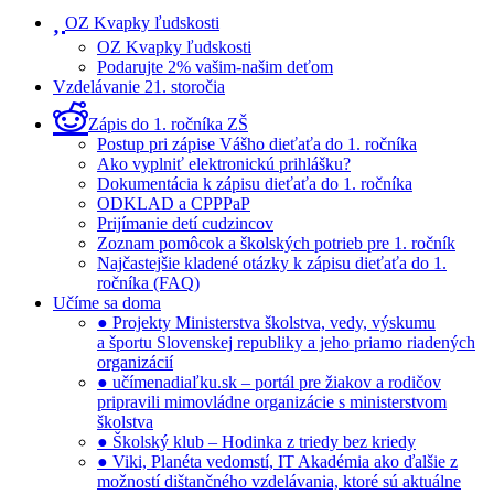
OZ Kvapky ľudskosti
OZ Kvapky ľudskosti
Podarujte 2% vašim-našim deťom
Vzdelávanie 21. storočia
Zápis do 1. ročníka ZŠ
Postup pri zápise Vášho dieťaťa do 1. ročníka
Ako vyplniť elektronickú prihlášku?
Dokumentácia k zápisu dieťaťa do 1. ročníka
ODKLAD a CPPPaP
Prijímanie detí cudzincov
Zoznam pomôcok a školských potrieb pre 1. ročník
Najčastejšie kladené otázky k zápisu dieťaťa do 1.
ročníka (FAQ)
Učíme sa doma
● Projekty Ministerstva školstva, vedy, výskumu
a športu Slovenskej republiky a jeho priamo riadených
organizácií
● učímenadiaľku.sk – portál pre žiakov a rodičov
pripravili mimovládne organizácie s ministerstvom
školstva
● Školský klub – Hodinka z triedy bez kriedy
● Viki, Planéta vedomstí, IT Akadémia ako ďalšie z
možností dištančného vzdelávania, ktoré sú aktuálne