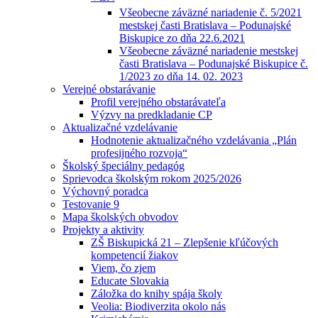
Všeobecne záväzné nariadenie č. 5/2021
mestskej časti Bratislava – Podunajské
Biskupice zo dňa 22.6.2021
Všeobecne záväzné nariadenie mestskej
časti Bratislava – Podunajské Biskupice č.
1/2023 zo dňa 14. 02. 2023
Verejné obstarávanie
Profil verejného obstarávateľa
Výzvy na predkladanie CP
Aktualizačné vzdelávanie
Hodnotenie aktualizačného vzdelávania „Plán
profesijného rozvoja“
Školský špeciálny pedagóg
Sprievodca školským rokom 2025/2026
Výchovný poradca
Testovanie 9
Mapa školských obvodov
Projekty a aktivity
ZŠ Biskupická 21 – Zlepšenie kľúčových
kompetencií žiakov
Viem, čo zjem
Educate Slovakia
Záložka do knihy spája školy
Veolia: Biodiverzita okolo nás