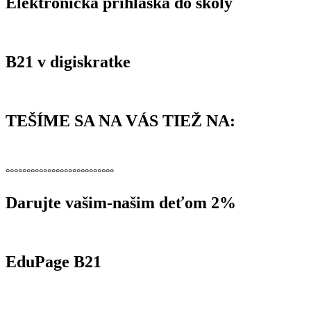
článku
Elektronická prihláška do školy
B21 v digiskratke
TEŠÍME SA NA VÁS TIEŽ NA:
°°°°°°°°°°°°°°°°°°°°°°°°°°
Darujte vašim-našim deťom 2%
EduPage B21