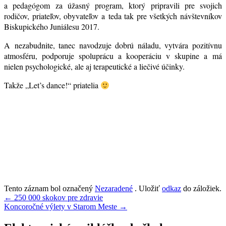
a pedagógom za úžasný program, ktorý pripravili pre svojich
rodičov, priateľov, obyvateľov a teda tak pre všetkých návštevníkov
Biskupického Juniálesu 2017.
A nezabudnite, tanec navodzuje dobrú náladu, vytvára pozitívnu
atmosféru, podporuje spoluprácu a kooperáciu v skupine a má
nielen psychologické, ale aj terapeutické a liečivé účinky.
Takže „Let’s dance!“ priatelia
Tento záznam bol označený
Nezaradené
. Uložiť
odkaz
do záložiek.
Navigácia
←
250 000 skokov pre zdravie
Koncoročné výlety v Starom Meste
→
v