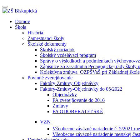
Prepínateľná
navigácia
Prejsť
Domov
na
Škola
obsah
História
Zamestnanci školy
Školské dokumenty
Školský poriadok
Školský vzdelávací program
Správy o výsledkoch a podmienkach výchovno-vzd
Zápisnice zo zasadnutia Pedagogickej rady školy 
Kolektívna zmluva_OZPŠVaŠ pri Základnej škole,
Povinné zverejňovanie
Faktúry-Zmluvy-Objednávky
Faktúry-Zmluvy-Objednávky do 05/2022
Objednávky
FA zverejňovanie do 2016
Zmluvy
FA ODOBERATEĽSKÉ
VZN
Všeobecne záväzné nariadenie č. 5/2021 mes
Všeobecne záväzné nariadenie mestskej čast
Verejné obstarávanie