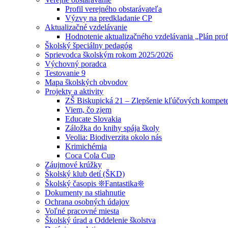
Profil verejného obstarávateľa
Výzvy na predkladanie CP
Aktualizačné vzdelávanie
Hodnotenie aktualizačného vzdelávania „Plán prof
Školský špeciálny pedagóg
Sprievodca školským rokom 2025/2026
Výchovný poradca
Testovanie 9
Mapa školských obvodov
Projekty a aktivity
ZŠ Biskupická 21 – Zlepšenie kľúčových kompete
Viem, čo zjem
Educate Slovakia
Záložka do knihy spája školy
Veolia: Biodiverzita okolo nás
Krimichémia
Coca Cola Cup
Záujmové krúžky
Školský klub detí (ŠKD)
Školský časopis ❊Fantastika❊
Dokumenty na stiahnutie
Ochrana osobných údajov
Voľné pracovné miesta
Školský úrad a Oddelenie školstva