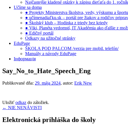
Najčastejšie kladené otázky k zápisu dieťaťa do 1. ročn
Učíme sa doma
● Projekty Ministerstva školstva, vedy, výskumu a šport
● učímenadiaľku.sk – portál pre žiakov a rodičov pripra
● Školský klub – Hodinka z triedy bez kriedy
● Viki, Planéta vedomstí, IT Akadémia ako ďalšie z možno
● Edičný portál
Odkazy na užitočné stránky
EduPage
ŠKOLA POD PALCOM /verzia pre mobil. telefón/
Manuály a návody EduPage
Інформація
Say_No_to_Hate_Speech_Eng
Publikované dňa:
29. mája 2024
, autor:
Erik New
Uložiť
odkaz
do záložiek.
Navigácia
←
NIE NENÁVISTI
v
Elektronická prihláška do školy
článku