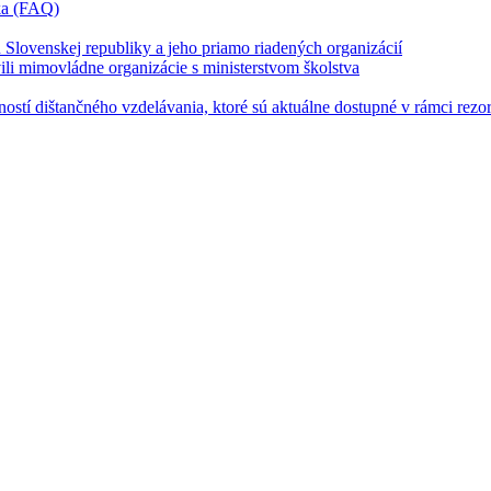
íka (FAQ)
u Slovenskej republiky a jeho priamo riadených organizácií
vili mimovládne organizácie s ministerstvom školstva
stí dištančného vzdelávania, ktoré sú aktuálne dostupné v rámci rezor