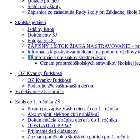
Dotácie pre deti
Štatút rady školy
Zápisnica zo zasadnutia Rady školy pri Základnej škole
Školská jedáleň
Jedálny lístok
Dokumenty ŠJ
Fotogaléria ŠJ
ZÁPISNÝ LÍSTOK ŽIAKA NA STRAVOVANIE – prihlášk
Informácia k poskytovaniu dotácií na podporu výchovy 
Informácie pre žiakov strednej školy
Oznam pre stredoškolských stravníkov školskej je
OZ Kvapky ľudskosti
OZ Kvapky ľudskosti
Podarujte 2% vašim-našim deťom
Vzdelávanie 21. storočia
Zápis do 1. ročníka ZŠ
Postup pri zápise Vášho dieťaťa do 1. ročníka
Ako vyplniť elektronickú prihlášku?
Dokumentácia k zápisu dieťaťa do 1. ročníka
ODKLAD a CPPPaP
Prijímanie detí cudzincov
Zoznam pomôcok a školských potrieb pre 1. ročník