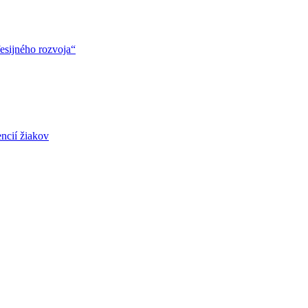
esijného rozvoja“
ncií žiakov