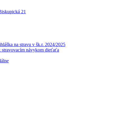
 Biskupická 21
a na stravu v šk.r. 2024/2025
k stravovacím návykom dieťaťa
dálne