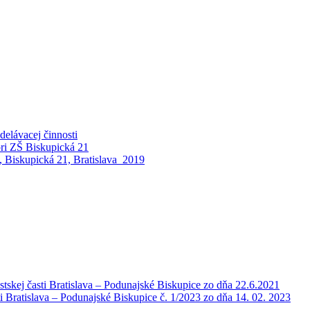
elávacej činnosti
pri ZŠ Biskupická 21
 Biskupická 21, Bratislava_2019
tskej časti Bratislava – Podunajské Biskupice zo dňa 22.6.2021
i Bratislava – Podunajské Biskupice č. 1/2023 zo dňa 14. 02. 2023