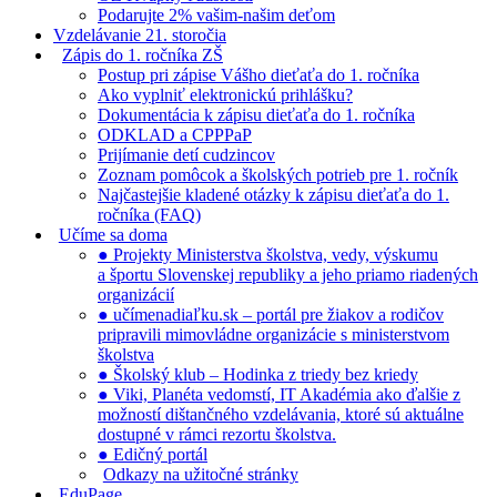
Podarujte 2% vašim-našim deťom
Vzdelávanie 21. storočia
Zápis do 1. ročníka ZŠ
Postup pri zápise Vášho dieťaťa do 1. ročníka
Ako vyplniť elektronickú prihlášku?
Dokumentácia k zápisu dieťaťa do 1. ročníka
ODKLAD a CPPPaP
Prijímanie detí cudzincov
Zoznam pomôcok a školských potrieb pre 1. ročník
Najčastejšie kladené otázky k zápisu dieťaťa do 1.
ročníka (FAQ)
Učíme sa doma
● Projekty Ministerstva školstva, vedy, výskumu
a športu Slovenskej republiky a jeho priamo riadených
organizácií
● učímenadiaľku.sk – portál pre žiakov a rodičov
pripravili mimovládne organizácie s ministerstvom
školstva
● Školský klub – Hodinka z triedy bez kriedy
● Viki, Planéta vedomstí, IT Akadémia ako ďalšie z
možností dištančného vzdelávania, ktoré sú aktuálne
dostupné v rámci rezortu školstva.
● Edičný portál
Odkazy na užitočné stránky
EduPage