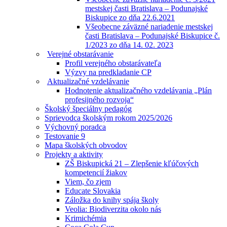
mestskej časti Bratislava – Podunajské
Biskupice zo dňa 22.6.2021
Všeobecne záväzné nariadenie mestskej
časti Bratislava – Podunajské Biskupice č.
1/2023 zo dňa 14. 02. 2023
Verejné obstarávanie
Profil verejného obstarávateľa
Výzvy na predkladanie CP
Aktualizačné vzdelávanie
Hodnotenie aktualizačného vzdelávania „Plán
profesijného rozvoja“
Školský špeciálny pedagóg
Sprievodca školským rokom 2025/2026
Výchovný poradca
Testovanie 9
Mapa školských obvodov
Projekty a aktivity
ZŠ Biskupická 21 – Zlepšenie kľúčových
kompetencií žiakov
Viem, čo zjem
Educate Slovakia
Záložka do knihy spája školy
Veolia: Biodiverzita okolo nás
Krimichémia