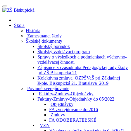
Prepínateľná
navigácia
Prejsť
Domov
na
Škola
obsah
História
Zamestnanci školy
Školské dokumenty
Školský poriadok
Školský vzdelávací program
Správy o výsledkoch a podmienkach výchovno-
vzdelávacej činnosti
Zápisnice zo zasadnutia Pedagogickej rady školy
pri ZŠ Biskupická 21
Kolektívna zmluva_OZPŠVaŠ pri Základnej
škole, Biskupická 21, Bratislava_2019
Povinné zverejňovanie
Faktúry-Zmluvy-Objednávky
Faktúry-Zmluvy-Objednávky do 05/2022
Objednávky
FA zverejňovanie do 2016
Zmluvy
FA ODOBERATEĽSKÉ
VZN
Všeobecne záväzné nariadenie č. 5/2021