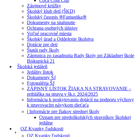
Coca Cola Cup
Záujmové krúžky
Školský klub detí (ŠKD)
Školský časopis ❊Fantastika❊
Dokumenty na stiahnutie
Ochrana osobných údajov
Voľné pracovné miesta
Školský úrad a Oddelenie školstva
Dotácie pre deti
Štatút rady školy
Zápisnica zo zasadnutia Rady školy pri Základnej škole
Biskupická 21
Školská jedáleň
Jedálny lístok
Dokumenty ŠJ
Fotogaléria ŠJ
ZÁPISNÝ LÍSTOK ŽIAKA NA STRAVOVANIE –
prihláška na stravu v šk.r. 2024/2025
Informácia k poskytovaniu dotácií na podporu výchovy
k stravovacím návykom dieťaťa
ℹ️ Informácie pre žiakov strednej školy
Oznam pre stredoškolských stravníkov školskej
jedálne
OZ Kvapky ľudskosti
OZ Kvapky ľudskosti