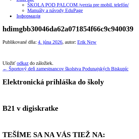
ŠKOLA POD PALCOM /verzia pre mobil. telefón/
Manuály a návody EduPage
Інформація
hdimgbb30046da62a071854f66c9c940039
Publikované dňa:
4. júna 2026
, autor:
Erik New
Uložiť
odkaz
do záložiek.
Navigácia
←
Športový deň zamestnancov školstva Podunajských Biskupíc
v
Elektronická prihláška do školy
článku
B21 v digiskratke
TEŠÍME SA NA VÁS TIEŽ NA: