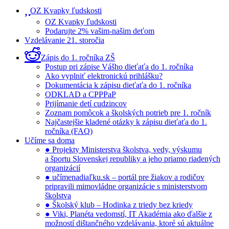
OZ Kvapky ľudskosti
OZ Kvapky ľudskosti
Podarujte 2% vašim-našim deťom
Vzdelávanie 21. storočia
Zápis do 1. ročníka ZŠ
Postup pri zápise Vášho dieťaťa do 1. ročníka
Ako vyplniť elektronickú prihlášku?
Dokumentácia k zápisu dieťaťa do 1. ročníka
ODKLAD a CPPPaP
Prijímanie detí cudzincov
Zoznam pomôcok a školských potrieb pre 1. ročník
Najčastejšie kladené otázky k zápisu dieťaťa do 1.
ročníka (FAQ)
Učíme sa doma
● Projekty Ministerstva školstva, vedy, výskumu
a športu Slovenskej republiky a jeho priamo riadených
organizácií
● učímenadiaľku.sk – portál pre žiakov a rodičov
pripravili mimovládne organizácie s ministerstvom
školstva
● Školský klub – Hodinka z triedy bez kriedy
● Viki, Planéta vedomstí, IT Akadémia ako ďalšie z
možností dištančného vzdelávania, ktoré sú aktuálne