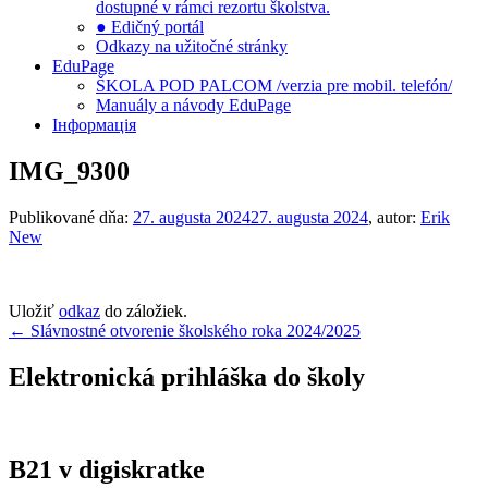
dostupné v rámci rezortu školstva.
● Edičný portál
Odkazy na užitočné stránky
EduPage
ŠKOLA POD PALCOM /verzia pre mobil. telefón/
Manuály a návody EduPage
Інформація
IMG_9300
Publikované dňa:
27. augusta 2024
27. augusta 2024
, autor:
Erik
New
Uložiť
odkaz
do záložiek.
Navigácia
←
Slávnostné otvorenie školského roka 2024/2025
v
Elektronická prihláška do školy
článku
B21 v digiskratke