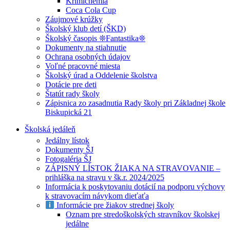
Krimichémia
Coca Cola Cup
Záujmové krúžky
Školský klub detí (ŠKD)
Školský časopis ❊Fantastika❊
Dokumenty na stiahnutie
Ochrana osobných údajov
Voľné pracovné miesta
Školský úrad a Oddelenie školstva
Dotácie pre deti
Štatút rady školy
Zápisnica zo zasadnutia Rady školy pri Základnej škole
Biskupická 21
Školská jedáleň
Jedálny lístok
Dokumenty ŠJ
Fotogaléria ŠJ
ZÁPISNÝ LÍSTOK ŽIAKA NA STRAVOVANIE –
prihláška na stravu v šk.r. 2024/2025
Informácia k poskytovaniu dotácií na podporu výchovy
k stravovacím návykom dieťaťa
Informácie pre žiakov strednej školy
Oznam pre stredoškolských stravníkov školskej
jedálne