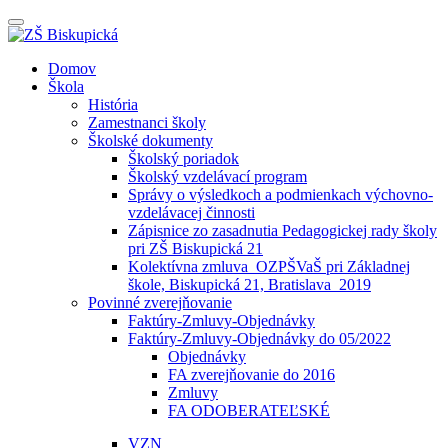
Prepínateľná
navigácia
Prejsť
Domov
na
Škola
obsah
História
Zamestnanci školy
Školské dokumenty
Školský poriadok
Školský vzdelávací program
Správy o výsledkoch a podmienkach výchovno-
vzdelávacej činnosti
Zápisnice zo zasadnutia Pedagogickej rady školy
pri ZŠ Biskupická 21
Kolektívna zmluva_OZPŠVaŠ pri Základnej
škole, Biskupická 21, Bratislava_2019
Povinné zverejňovanie
Faktúry-Zmluvy-Objednávky
Faktúry-Zmluvy-Objednávky do 05/2022
Objednávky
FA zverejňovanie do 2016
Zmluvy
FA ODOBERATEĽSKÉ
VZN