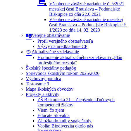
Všeobecne záväzné nariadenie č. 5/2021
mestskej časti Bratislava – Podunajské
Biskupice zo dňa 22.6.2021
Všeobecne záväzné nariadenie mestskej
časti Bratislava – Podunajské Biskupice č.
1/2023 zo dňa 14. 02. 2023
Verejné obstarávanie
Profil verejného obstarávateľa
Výzvy na predkladanie CP
Aktualizačné vzdelávanie
Hodnotenie aktualizačného vzdelávania „Plán
profesijného rozvoja“
Školský špeciálny pedagóg
Sprievodca školským rokom 2025/2026
Výchovný poradca
Testovanie 9
Mapa školských obvodov
Projekty a aktivity
ZŠ Biskupická 21 – Zlepšenie kľúčových
kompetencií žiakov
Viem, čo zjem
Educate Slovakia
Záložka do knihy spája školy
Veolia: Biodiverzita okolo nás