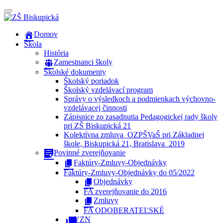
Prepínateľná
navigácia
Prejsť
Domov
na
Škola
obsah
História
Zamestnanci školy
Školské dokumenty
Školský poriadok
Školský vzdelávací program
Správy o výsledkoch a podmienkach výchovno-
vzdelávacej činnosti
Zápisnice zo zasadnutia Pedagogickej rady školy
pri ZŠ Biskupická 21
Kolektívna zmluva_OZPŠVaŠ pri Základnej
škole, Biskupická 21, Bratislava_2019
Povinné zverejňovanie
Faktúry-Zmluvy-Objednávky
Faktúry-Zmluvy-Objednávky do 05/2022
Objednávky
FA zverejňovanie do 2016
Zmluvy
FA ODOBERATEĽSKÉ
VZN