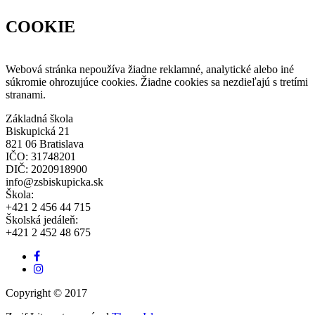
COOKIE
Webová stránka nepoužíva žiadne reklamné, analytické alebo iné
súkromie ohrozujúce cookies. Žiadne cookies sa nezdieľajú s tretími
stranami.
Základná škola
Biskupická 21
821 06 Bratislava
IČO: 31748201
DIČ: 2020918900
info@zsbiskupicka.sk
Škola:
+421 2 456 44 715
Školská jedáleň:
+421 2 452 48 675
Facebook
odkaz
Instagram
link
Copyright © 2017