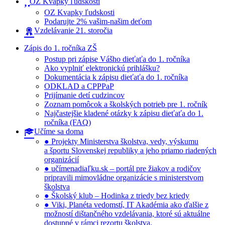
OZ Kvapky ľudskosti
OZ Kvapky ľudskosti
Podarujte 2% vašim-našim deťom
Vzdelávanie 21. storočia
Zápis do 1. ročníka ZŠ
Postup pri zápise Vášho dieťaťa do 1. ročníka
Ako vyplniť elektronickú prihlášku?
Dokumentácia k zápisu dieťaťa do 1. ročníka
ODKLAD a CPPPaP
Prijímanie detí cudzincov
Zoznam pomôcok a školských potrieb pre 1. ročník
Najčastejšie kladené otázky k zápisu dieťaťa do 1.
ročníka (FAQ)
Učíme sa doma
● Projekty Ministerstva školstva, vedy, výskumu
a športu Slovenskej republiky a jeho priamo riadených
organizácií
● učímenadiaľku.sk – portál pre žiakov a rodičov
pripravili mimovládne organizácie s ministerstvom
školstva
● Školský klub – Hodinka z triedy bez kriedy
● Viki, Planéta vedomstí, IT Akadémia ako ďalšie z
možností dištančného vzdelávania, ktoré sú aktuálne
dostupné v rámci rezortu školstva.