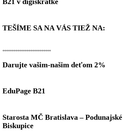
B21 v digiskratke
TEŠÍME SA NA VÁS TIEŽ NA:
°°°°°°°°°°°°°°°°°°°°°°°°°°
Darujte vašim-našim deťom 2%
EduPage B21
Starosta MČ Bratislava – Podunajské
Biskupice