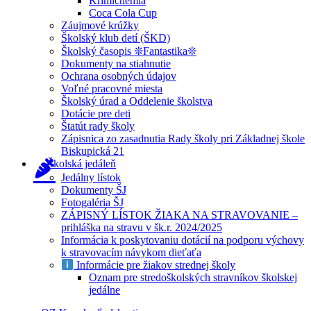
Krimichémia
Coca Cola Cup
Záujmové krúžky
Školský klub detí (ŠKD)
Školský časopis ❊Fantastika❊
Dokumenty na stiahnutie
Ochrana osobných údajov
Voľné pracovné miesta
Školský úrad a Oddelenie školstva
Dotácie pre deti
Štatút rady školy
Zápisnica zo zasadnutia Rady školy pri Základnej škole
Biskupická 21
Školská jedáleň
Jedálny lístok
Dokumenty ŠJ
Fotogaléria ŠJ
ZÁPISNÝ LÍSTOK ŽIAKA NA STRAVOVANIE –
prihláška na stravu v šk.r. 2024/2025
Informácia k poskytovaniu dotácií na podporu výchovy
k stravovacím návykom dieťaťa
Informácie pre žiakov strednej školy
Oznam pre stredoškolských stravníkov školskej
jedálne