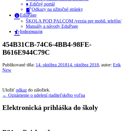
● Edičný portál
Odkazy na užitočné stránky
EduPage
ŠKOLA POD PALCOM /verzia pre mobil. telefón/
Manuály a návody EduPage
Інформація
454B31CB-74C6-4BB4-98FE-
B616E944C79C
Publikované dňa:
14. októbra 2018
14. októbra 2018
, autor:
Erik
New
Uložiť
odkaz
do záložiek.
Navigácia
←
Oznámenie o udelení riaditeľského voľna
v
Elektronická prihláška do školy
článku