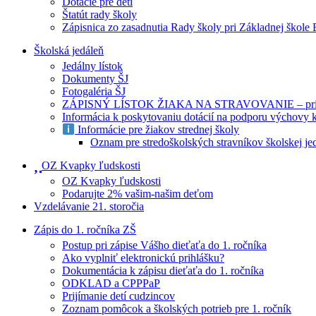
Dotácie pre deti
Štatút rady školy
Zápisnica zo zasadnutia Rady školy pri Základnej škole
Školská jedáleň
Jedálny lístok
Dokumenty ŠJ
Fotogaléria ŠJ
ZÁPISNÝ LÍSTOK ŽIAKA NA STRAVOVANIE – prihlášk
Informácia k poskytovaniu dotácií na podporu výchovy 
Informácie pre žiakov strednej školy
Oznam pre stredoškolských stravníkov školskej je
OZ Kvapky ľudskosti
OZ Kvapky ľudskosti
Podarujte 2% vašim-našim deťom
Vzdelávanie 21. storočia
Zápis do 1. ročníka ZŠ
Postup pri zápise Vášho dieťaťa do 1. ročníka
Ako vyplniť elektronickú prihlášku?
Dokumentácia k zápisu dieťaťa do 1. ročníka
ODKLAD a CPPPaP
Prijímanie detí cudzincov
Zoznam pomôcok a školských potrieb pre 1. ročník