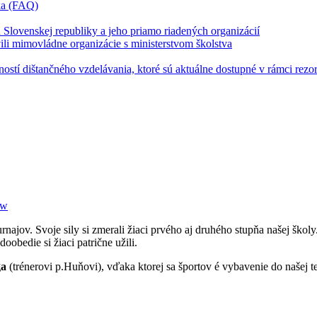
íka (FAQ)
u Slovenskej republiky a jeho priamo riadených organizácií
vili mimovládne organizácie s ministerstvom školstva
stí dištančného vzdelávania, ktoré sú aktuálne dostupné v rámci rezor
ew
najov. Svoje sily si zmerali žiaci prvého aj druhého stupňa našej školy.
oobedie si žiaci patrične užili.
ga
(trénerovi p.Huňovi), vďaka ktorej sa športov é vybavenie do našej 