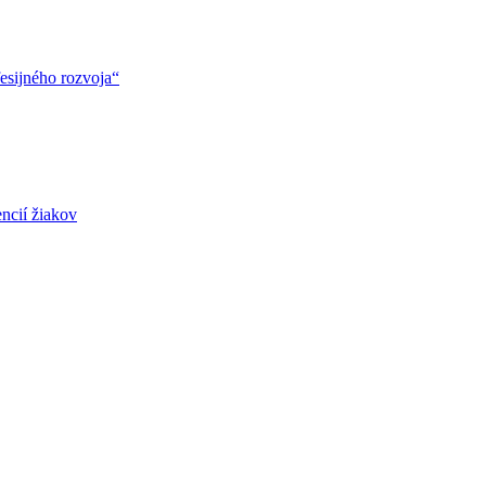
esijného rozvoja“
ncií žiakov