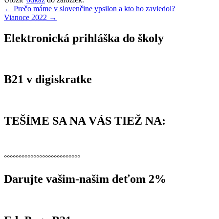
Navigácia
←
Prečo máme v slovenčine ypsilon a kto ho zaviedol?
Vianoce 2022
→
v
článku
Elektronická prihláška do školy
B21 v digiskratke
TEŠÍME SA NA VÁS TIEŽ NA:
°°°°°°°°°°°°°°°°°°°°°°°°°°
Darujte vašim-našim deťom 2%