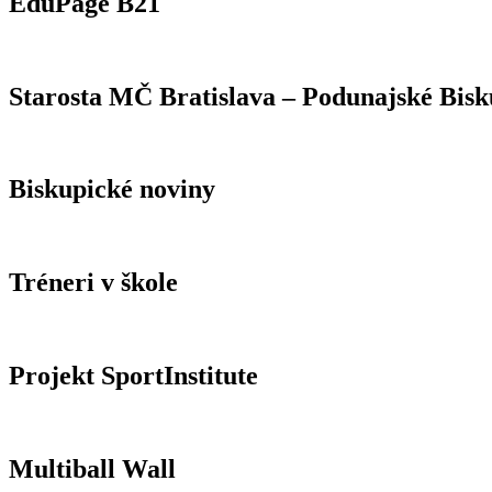
EduPage B21
Starosta MČ Bratislava – Podunajské Bisk
Biskupické noviny
Tréneri v škole
Projekt SportInstitute
Multiball Wall