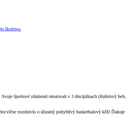
tu školstva.
 Svoje športové zdatnosti otestovali v 3 disciplínach (štafetový beh,
telocvične rozrástvlo o úžastný pohyblivý basketbalový kôš! Ďakuje