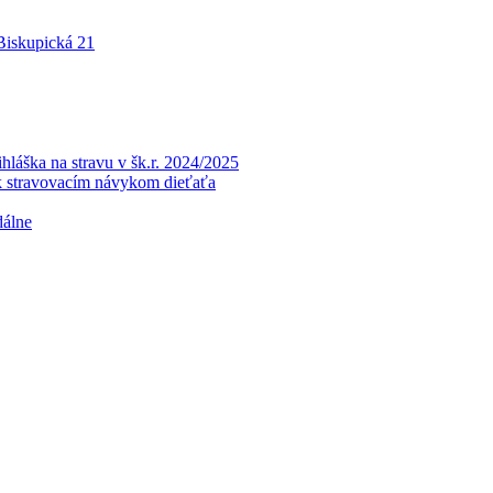
 Biskupická 21
a na stravu v šk.r. 2024/2025
k stravovacím návykom dieťaťa
dálne