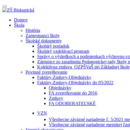
Prepínateľná
navigácia
Prejsť
Domov
na
Škola
obsah
História
Zamestnanci školy
Školské dokumenty
Školský poriadok
Školský vzdelávací program
Správy o výsledkoch a podmienkach výchovno-vzd
Zápisnice zo zasadnutia Pedagogickej rady školy 
Kolektívna zmluva_OZPŠVaŠ pri Základnej škole,
Povinné zverejňovanie
Faktúry-Zmluvy-Objednávky
Faktúry-Zmluvy-Objednávky do 05/2022
Objednávky
FA zverejňovanie do 2016
Zmluvy
FA ODOBERATEĽSKÉ
VZN
Všeobecne záväzné nariadenie č. 5/2021 mes
Všeobecne záväzné nariadenie mestskej čast
Verejné obstarávanie