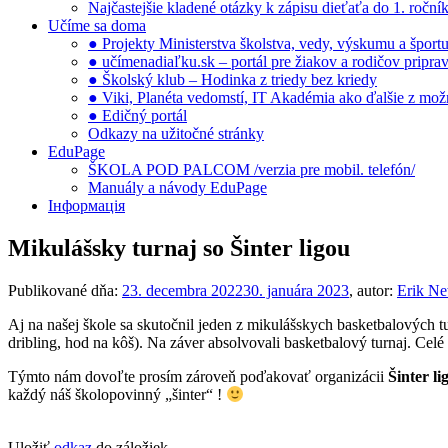
Najčastejšie kladené otázky k zápisu dieťaťa do 1. ročn
Učíme sa doma
● Projekty Ministerstva školstva, vedy, výskumu a šport
● učímenadiaľku.sk – portál pre žiakov a rodičov pripra
● Školský klub – Hodinka z triedy bez kriedy
● Viki, Planéta vedomstí, IT Akadémia ako ďalšie z možno
● Edičný portál
Odkazy na užitočné stránky
EduPage
ŠKOLA POD PALCOM /verzia pre mobil. telefón/
Manuály a návody EduPage
Інформація
Mikulášsky turnaj so Šinter ligou
Publikované dňa:
23. decembra 2022
30. januára 2023
, autor:
Erik N
Aj na našej škole sa skutočnil jeden z mikulášskych basketbalových tur
dribling, hod na kôš). Na záver absolvovali basketbalový turnaj. Celé d
Týmto nám dovoľte prosím zároveň poďakovať organizácii
Šinter li
každý náš školopovinný „šinter“ !
Uložiť
odkaz
do záložiek.