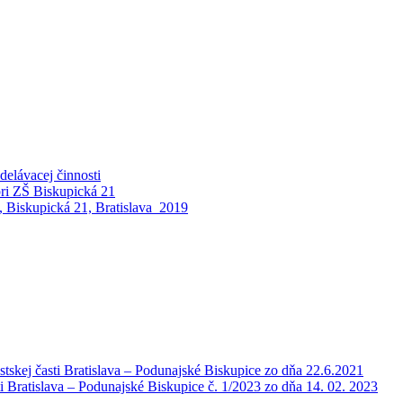
elávacej činnosti
pri ZŠ Biskupická 21
 Biskupická 21, Bratislava_2019
tskej časti Bratislava – Podunajské Biskupice zo dňa 22.6.2021
i Bratislava – Podunajské Biskupice č. 1/2023 zo dňa 14. 02. 2023