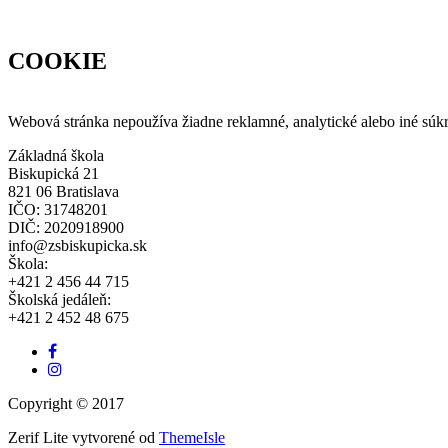
COOKIE
Webová stránka nepoužíva žiadne reklamné, analytické alebo iné súkro
Základná škola
Biskupická 21
821 06 Bratislava
IČO: 31748201
DIČ: 2020918900
info@zsbiskupicka.sk
Škola:
+421 2 456 44 715
Školská jedáleň:
+421 2 452 48 675
Facebook
odkaz
Instagram
link
Copyright © 2017
Zerif Lite
vytvorené od
ThemeIsle