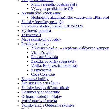
Profil verejného obstarávateľa
Výzvy na predkladanie CP
Aktualizačné vzdelávanie
Hodnotenie aktualizačného vzdelávania „Plán prof
Školský špeciálny pedagóg
Sprievodca školským rokom 2025/2026
Výchovný poradca
Testovanie 9
Mapa školských obvodov
Projekty a aktivity
ZŠ Biskupická 21 – Zlepšenie kľúčových kompete
Viem, čo zjem
Educate Slovakia
Záložka do knihy spája školy
Veolia: Biodiverzita okolo nás
Krimichémia
Coca Cola Cup
Záujmové krúžky
Školský klub detí (ŠKD)
Školský časopis ❊Fantastika❊
Dokumenty na stiahnutie
Ochrana osobných údajov
Voľné pracovné miesta
Školský úrad a Oddelenie školstva