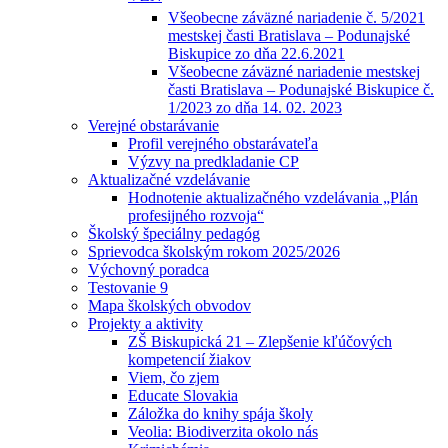
Všeobecne záväzné nariadenie č. 5/2021
mestskej časti Bratislava – Podunajské
Biskupice zo dňa 22.6.2021
Všeobecne záväzné nariadenie mestskej
časti Bratislava – Podunajské Biskupice č.
1/2023 zo dňa 14. 02. 2023
Verejné obstarávanie
Profil verejného obstarávateľa
Výzvy na predkladanie CP
Aktualizačné vzdelávanie
Hodnotenie aktualizačného vzdelávania „Plán
profesijného rozvoja“
Školský špeciálny pedagóg
Sprievodca školským rokom 2025/2026
Výchovný poradca
Testovanie 9
Mapa školských obvodov
Projekty a aktivity
ZŠ Biskupická 21 – Zlepšenie kľúčových
kompetencií žiakov
Viem, čo zjem
Educate Slovakia
Záložka do knihy spája školy
Veolia: Biodiverzita okolo nás