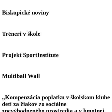
Biskupické noviny
Tréneri v škole
Projekt SportInstitute
Multiball Wall
„Kompenzácia poplatku v školskom klube
detí za žiakov zo sociálne
znevýhodneného prostredia a v hmotnej