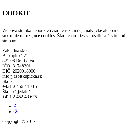
COOKIE
Webová stránka nepoužíva žiadne reklamné, analytické alebo iné
súkromie ohrozujúce cookies. Žiadne cookies sa nezdieľajú s tretími
stranami.
Základná škola
Biskupická 21
821 06 Bratislava
IČO: 31748201
DIČ: 2020918900
info@zsbiskupicka.sk
Škola:
+421 2 456 44 715
Školská jedáleň:
+421 2 452 48 675
Facebook
odkaz
Instagram
link
Copyright © 2017