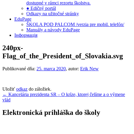
dostupné v rámci rezortu školstva.
● Edičný portál
Odkazy na užitočné stránky
EduPage
ŠKOLA POD PALCOM /verzia pre mobil. telefón/
Manuály a návody EduPage
Інформація
240px-
Flag_of_the_President_of_Slovakia.svg
Publikované dňa:
25. marca 2020
, autor:
Erik New
Uložiť
odkaz
do záložiek.
Navigácia
←
Kancelária prezidenta SR – O kríze, ktorej čelíme a o výmene
vlád
v
článku
Elektronická prihláška do školy