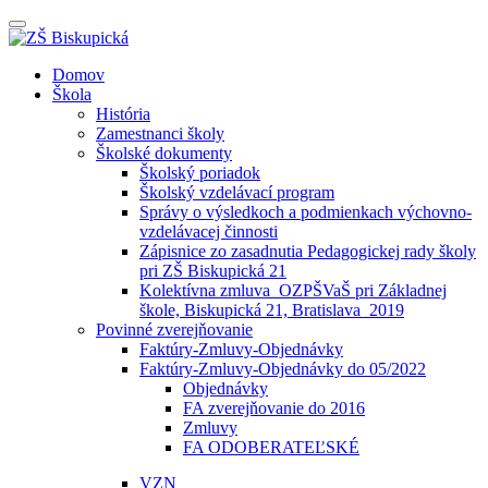
Prepínateľná
navigácia
Prejsť
Domov
na
Škola
obsah
História
Zamestnanci školy
Školské dokumenty
Školský poriadok
Školský vzdelávací program
Správy o výsledkoch a podmienkach výchovno-
vzdelávacej činnosti
Zápisnice zo zasadnutia Pedagogickej rady školy
pri ZŠ Biskupická 21
Kolektívna zmluva_OZPŠVaŠ pri Základnej
škole, Biskupická 21, Bratislava_2019
Povinné zverejňovanie
Faktúry-Zmluvy-Objednávky
Faktúry-Zmluvy-Objednávky do 05/2022
Objednávky
FA zverejňovanie do 2016
Zmluvy
FA ODOBERATEĽSKÉ
VZN