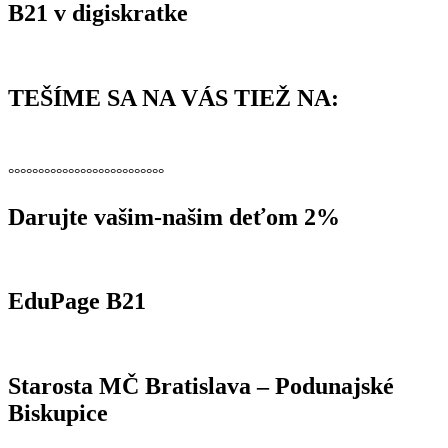
B21 v digiskratke
TEŠÍME SA NA VÁS TIEŽ NA:
°°°°°°°°°°°°°°°°°°°°°°°°°°
Darujte vašim-našim deťom 2%
EduPage B21
Starosta MČ Bratislava – Podunajské
Biskupice