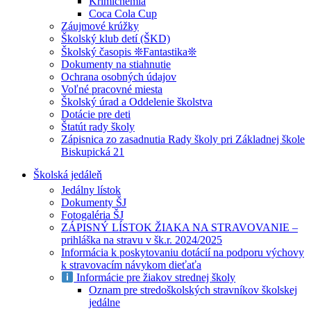
Krimichémia
Coca Cola Cup
Záujmové krúžky
Školský klub detí (ŠKD)
Školský časopis ❊Fantastika❊
Dokumenty na stiahnutie
Ochrana osobných údajov
Voľné pracovné miesta
Školský úrad a Oddelenie školstva
Dotácie pre deti
Štatút rady školy
Zápisnica zo zasadnutia Rady školy pri Základnej škole
Biskupická 21
Školská jedáleň
Jedálny lístok
Dokumenty ŠJ
Fotogaléria ŠJ
ZÁPISNÝ LÍSTOK ŽIAKA NA STRAVOVANIE –
prihláška na stravu v šk.r. 2024/2025
Informácia k poskytovaniu dotácií na podporu výchovy
k stravovacím návykom dieťaťa
Informácie pre žiakov strednej školy
Oznam pre stredoškolských stravníkov školskej
jedálne