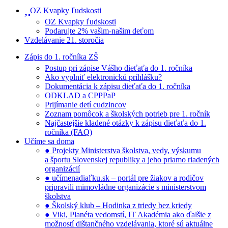
OZ Kvapky ľudskosti
OZ Kvapky ľudskosti
Podarujte 2% vašim-našim deťom
Vzdelávanie 21. storočia
Zápis do 1. ročníka ZŠ
Postup pri zápise Vášho dieťaťa do 1. ročníka
Ako vyplniť elektronickú prihlášku?
Dokumentácia k zápisu dieťaťa do 1. ročníka
ODKLAD a CPPPaP
Prijímanie detí cudzincov
Zoznam pomôcok a školských potrieb pre 1. ročník
Najčastejšie kladené otázky k zápisu dieťaťa do 1.
ročníka (FAQ)
Učíme sa doma
● Projekty Ministerstva školstva, vedy, výskumu
a športu Slovenskej republiky a jeho priamo riadených
organizácií
● učímenadiaľku.sk – portál pre žiakov a rodičov
pripravili mimovládne organizácie s ministerstvom
školstva
● Školský klub – Hodinka z triedy bez kriedy
● Viki, Planéta vedomstí, IT Akadémia ako ďalšie z
možností dištančného vzdelávania, ktoré sú aktuálne