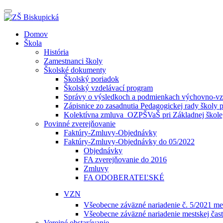
Prepínateľná
navigácia
Prejsť
Domov
na
Škola
obsah
História
Zamestnanci školy
Školské dokumenty
Školský poriadok
Školský vzdelávací program
Správy o výsledkoch a podmienkach výchovno-vzd
Zápisnice zo zasadnutia Pedagogickej rady školy 
Kolektívna zmluva_OZPŠVaŠ pri Základnej škole,
Povinné zverejňovanie
Faktúry-Zmluvy-Objednávky
Faktúry-Zmluvy-Objednávky do 05/2022
Objednávky
FA zverejňovanie do 2016
Zmluvy
FA ODOBERATEĽSKÉ
VZN
Všeobecne záväzné nariadenie č. 5/2021 mes
Všeobecne záväzné nariadenie mestskej čast
Verejné obstarávanie