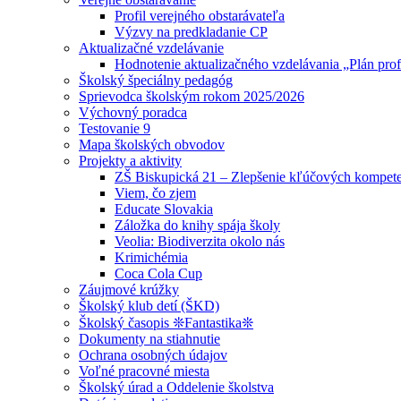
Profil verejného obstarávateľa
Výzvy na predkladanie CP
Aktualizačné vzdelávanie
Hodnotenie aktualizačného vzdelávania „Plán prof
Školský špeciálny pedagóg
Sprievodca školským rokom 2025/2026
Výchovný poradca
Testovanie 9
Mapa školských obvodov
Projekty a aktivity
ZŠ Biskupická 21 – Zlepšenie kľúčových kompete
Viem, čo zjem
Educate Slovakia
Záložka do knihy spája školy
Veolia: Biodiverzita okolo nás
Krimichémia
Coca Cola Cup
Záujmové krúžky
Školský klub detí (ŠKD)
Školský časopis ❊Fantastika❊
Dokumenty na stiahnutie
Ochrana osobných údajov
Voľné pracovné miesta
Školský úrad a Oddelenie školstva