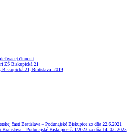
elávacej činnosti
pri ZŠ Biskupická 21
 Biskupická 21, Bratislava_2019
tskej časti Bratislava – Podunajské Biskupice zo dňa 22.6.2021
i Bratislava – Podunajské Biskupice č. 1/2023 zo dňa 14. 02. 2023