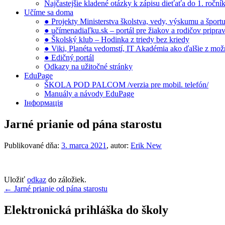
Najčastejšie kladené otázky k zápisu dieťaťa do 1. ročn
Učíme sa doma
● Projekty Ministerstva školstva, vedy, výskumu a šport
● učímenadiaľku.sk – portál pre žiakov a rodičov pripra
● Školský klub – Hodinka z triedy bez kriedy
● Viki, Planéta vedomstí, IT Akadémia ako ďalšie z možno
● Edičný portál
Odkazy na užitočné stránky
EduPage
ŠKOLA POD PALCOM /verzia pre mobil. telefón/
Manuály a návody EduPage
Інформація
Jarné prianie od pána starostu
Publikované dňa:
3. marca 2021
, autor:
Erik New
Uložiť
odkaz
do záložiek.
Navigácia
←
Jarné prianie od pána starostu
v
Elektronická prihláška do školy
článku