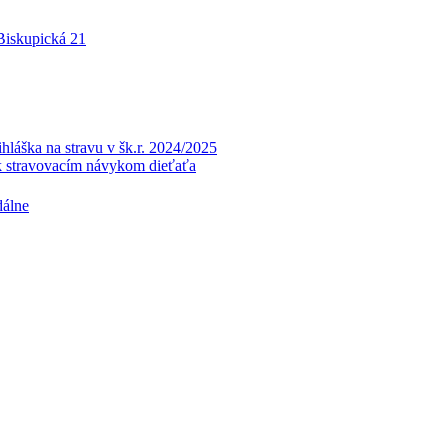
 Biskupická 21
a na stravu v šk.r. 2024/2025
k stravovacím návykom dieťaťa
dálne