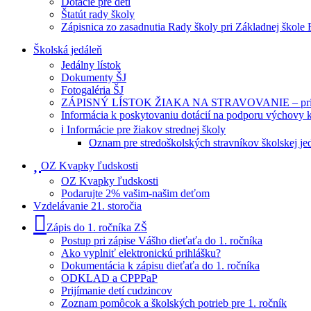
Dotácie pre deti
Štatút rady školy
Zápisnica zo zasadnutia Rady školy pri Základnej škole
Školská jedáleň
Jedálny lístok
Dokumenty ŠJ
Fotogaléria ŠJ
ZÁPISNÝ LÍSTOK ŽIAKA NA STRAVOVANIE – prihlášk
Informácia k poskytovaniu dotácií na podporu výchovy 
ℹ️ Informácie pre žiakov strednej školy
Oznam pre stredoškolských stravníkov školskej je
OZ Kvapky ľudskosti
OZ Kvapky ľudskosti
Podarujte 2% vašim-našim deťom
Vzdelávanie 21. storočia
Zápis do 1. ročníka ZŠ
Postup pri zápise Vášho dieťaťa do 1. ročníka
Ako vyplniť elektronickú prihlášku?
Dokumentácia k zápisu dieťaťa do 1. ročníka
ODKLAD a CPPPaP
Prijímanie detí cudzincov
Zoznam pomôcok a školských potrieb pre 1. ročník