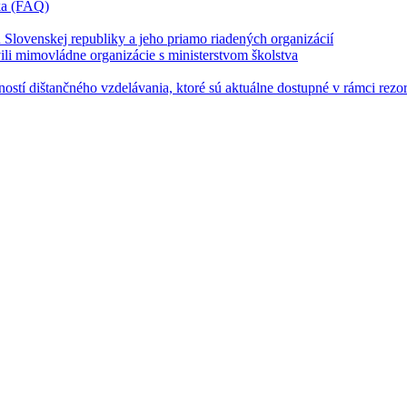
íka (FAQ)
u Slovenskej republiky a jeho priamo riadených organizácií
vili mimovládne organizácie s ministerstvom školstva
stí dištančného vzdelávania, ktoré sú aktuálne dostupné v rámci rezor