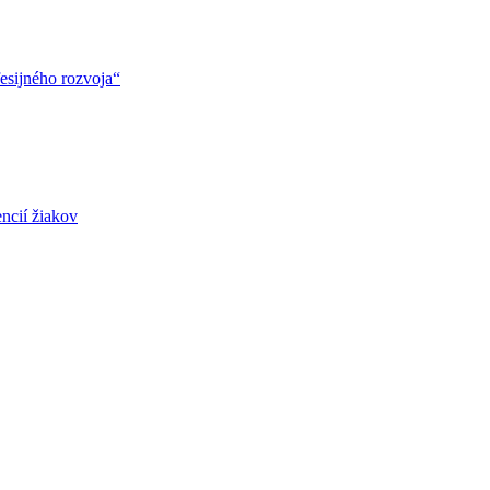
esijného rozvoja“
ncií žiakov