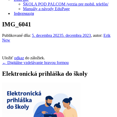
ŠKOLA POD PALCOM /verzia pre mobil. telefón/
Manuály a návody EduPage
Інформація
IMG_6041
Publikované dňa:
5. decembra 2023
5. decembra 2023
, autor:
Erik
New
Uložiť
odkaz
do záložiek.
Navigácia
←
Digitálne vzdelávanie hravou formou
v
Elektronická prihláška do školy
článku