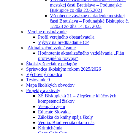
mestskej časti Bratislava – Podunajské
Biskupice zo dňa 22.6.2021
Všeobecne záväzné nariadenie mestskej
časti Bratislava – Podunajské Biskupice č.
1/2023 zo dňa 14. 02. 2023
Verejné obstarávanie
Profil verejného obstarávateľa
Výzvy na predkladanie CP
Aktualizačné vzdelávanie
Hodnotenie aktualizačného vzdelávania „Plán
profesijného rozvoja“
Školský špeciálny pedagóg
Sprievodca školským rokom 2025/2026
Výchovný poradca
Testovanie 9
Mapa školských obvodov
Projekty a aktivity
ZŠ Biskupická 21 – Zlepšenie kľúčových
kompetencií žiakov
Viem, čo zjem
Educate Slovakia
Záložka do knihy spája školy
Veolia: Biodiverzita okolo nás
Krimichémia