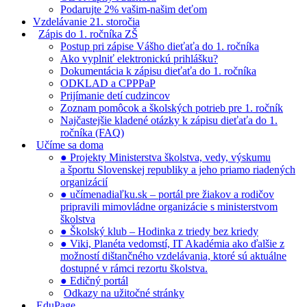
Podarujte 2% vašim-našim deťom
Vzdelávanie 21. storočia
Zápis do 1. ročníka ZŠ
Postup pri zápise Vášho dieťaťa do 1. ročníka
Ako vyplniť elektronickú prihlášku?
Dokumentácia k zápisu dieťaťa do 1. ročníka
ODKLAD a CPPPaP
Prijímanie detí cudzincov
Zoznam pomôcok a školských potrieb pre 1. ročník
Najčastejšie kladené otázky k zápisu dieťaťa do 1.
ročníka (FAQ)
Učíme sa doma
● Projekty Ministerstva školstva, vedy, výskumu
a športu Slovenskej republiky a jeho priamo riadených
organizácií
● učímenadiaľku.sk – portál pre žiakov a rodičov
pripravili mimovládne organizácie s ministerstvom
školstva
● Školský klub – Hodinka z triedy bez kriedy
● Viki, Planéta vedomstí, IT Akadémia ako ďalšie z
možností dištančného vzdelávania, ktoré sú aktuálne
dostupné v rámci rezortu školstva.
● Edičný portál
Odkazy na užitočné stránky
EduPage