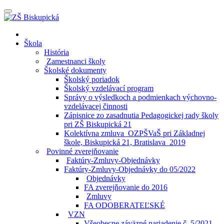
Prepínateľná
navigácia
Prejsť
Domov
na
Škola
obsah
História
Zamestnanci školy
Školské dokumenty
Školský poriadok
Školský vzdelávací program
Správy o výsledkoch a podmienkach výchovno-
vzdelávacej činnosti
Zápisnice zo zasadnutia Pedagogickej rady školy
pri ZŠ Biskupická 21
Kolektívna zmluva_OZPŠVaŠ pri Základnej
škole, Biskupická 21, Bratislava_2019
Povinné zverejňovanie
Faktúry-Zmluvy-Objednávky
Faktúry-Zmluvy-Objednávky do 05/2022
Objednávky
FA zverejňovanie do 2016
Zmluvy
FA ODOBERATEĽSKÉ
VZN
Všeobecne záväzné nariadenie č. 5/2021