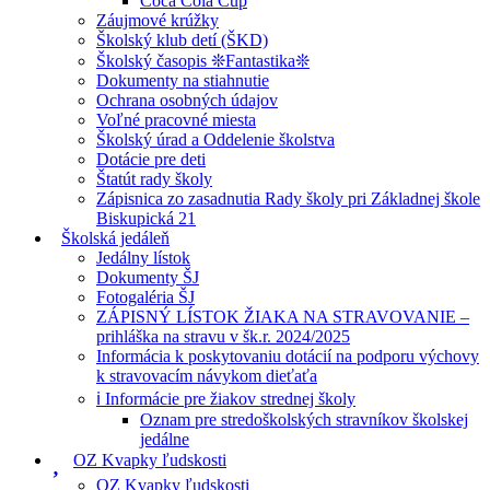
Coca Cola Cup
Záujmové krúžky
Školský klub detí (ŠKD)
Školský časopis ❊Fantastika❊
Dokumenty na stiahnutie
Ochrana osobných údajov
Voľné pracovné miesta
Školský úrad a Oddelenie školstva
Dotácie pre deti
Štatút rady školy
Zápisnica zo zasadnutia Rady školy pri Základnej škole
Biskupická 21
Školská jedáleň
Jedálny lístok
Dokumenty ŠJ
Fotogaléria ŠJ
ZÁPISNÝ LÍSTOK ŽIAKA NA STRAVOVANIE –
prihláška na stravu v šk.r. 2024/2025
Informácia k poskytovaniu dotácií na podporu výchovy
k stravovacím návykom dieťaťa
ℹ️ Informácie pre žiakov strednej školy
Oznam pre stredoškolských stravníkov školskej
jedálne
OZ Kvapky ľudskosti
OZ Kvapky ľudskosti