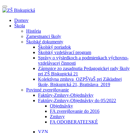
Prepínateľná
navigácia
Prejsť
Domov
na
Škola
obsah
História
Zamestnanci školy
Školské dokumenty
Školský poriadok
Školský vzdelávací program
Správy o výsledkoch a podmienkach výchovno-
vzdelávacej činnosti
Zápisnice zo zasadnutia Pedagogickej rady školy
pri ZŠ Biskupická 21
Kolektívna zmluva_OZPŠVaŠ pri Základnej
škole, Biskupická 21, Bratislava_2019
Povinné zverejňovanie
Faktúry-Zmluvy-Objednávky
Faktúry-Zmluvy-Objednávky do 05/2022
Objednávky
FA zverejňovanie do 2016
Zmluvy
FA ODOBERATEĽSKÉ
VZN