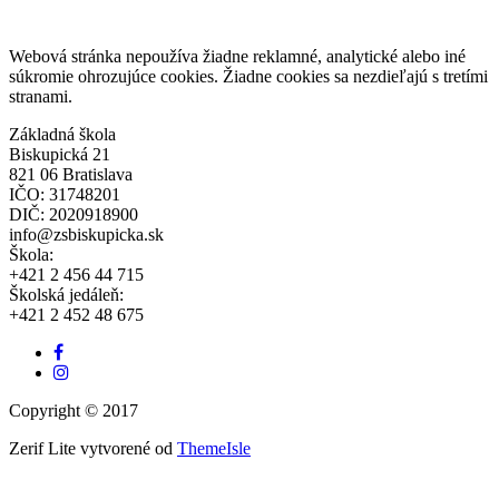
Webová stránka nepoužíva žiadne reklamné, analytické alebo iné
súkromie ohrozujúce cookies. Žiadne cookies sa nezdieľajú s tretími
stranami.
Základná škola
Biskupická 21
821 06 Bratislava
IČO: 31748201
DIČ: 2020918900
info@zsbiskupicka.sk
Škola:
+421 2 456 44 715
Školská jedáleň:
+421 2 452 48 675
Facebook
odkaz
Instagram
link
Copyright © 2017
Zerif Lite
vytvorené od
ThemeIsle