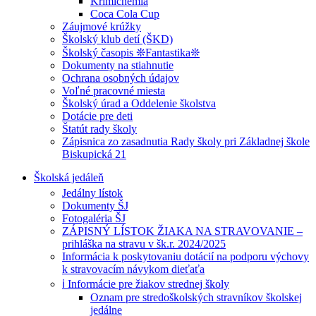
Krimichémia
Coca Cola Cup
Záujmové krúžky
Školský klub detí (ŠKD)
Školský časopis ❊Fantastika❊
Dokumenty na stiahnutie
Ochrana osobných údajov
Voľné pracovné miesta
Školský úrad a Oddelenie školstva
Dotácie pre deti
Štatút rady školy
Zápisnica zo zasadnutia Rady školy pri Základnej škole
Biskupická 21
Školská jedáleň
Jedálny lístok
Dokumenty ŠJ
Fotogaléria ŠJ
ZÁPISNÝ LÍSTOK ŽIAKA NA STRAVOVANIE –
prihláška na stravu v šk.r. 2024/2025
Informácia k poskytovaniu dotácií na podporu výchovy
k stravovacím návykom dieťaťa
ℹ️ Informácie pre žiakov strednej školy
Oznam pre stredoškolských stravníkov školskej
jedálne