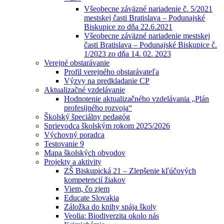
Všeobecne záväzné nariadenie č. 5/2021
mestskej časti Bratislava – Podunajské
Biskupice zo dňa 22.6.2021
Všeobecne záväzné nariadenie mestskej
časti Bratislava – Podunajské Biskupice č.
1/2023 zo dňa 14. 02. 2023
Verejné obstarávanie
Profil verejného obstarávateľa
Výzvy na predkladanie CP
Aktualizačné vzdelávanie
Hodnotenie aktualizačného vzdelávania „Plán
profesijného rozvoja“
Školský špeciálny pedagóg
Sprievodca školským rokom 2025/2026
Výchovný poradca
Testovanie 9
Mapa školských obvodov
Projekty a aktivity
ZŠ Biskupická 21 – Zlepšenie kľúčových
kompetencií žiakov
Viem, čo zjem
Educate Slovakia
Záložka do knihy spája školy
Veolia: Biodiverzita okolo nás