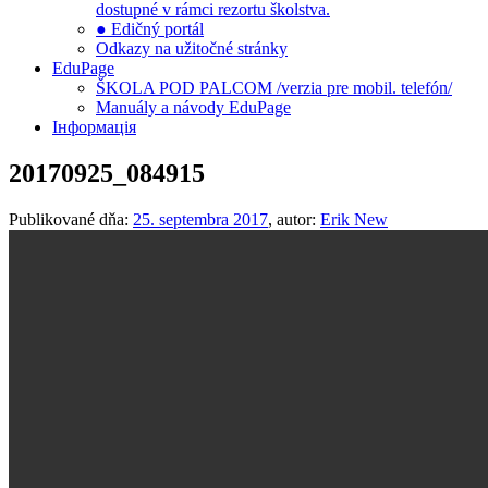
dostupné v rámci rezortu školstva.
● Edičný portál
Odkazy na užitočné stránky
EduPage
ŠKOLA POD PALCOM /verzia pre mobil. telefón/
Manuály a návody EduPage
Інформація
20170925_084915
Publikované dňa:
25. septembra 2017
, autor:
Erik New