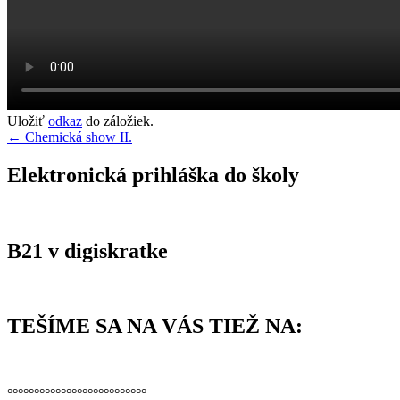
Uložiť
odkaz
do záložiek.
Navigácia
←
Chemická show II.
v
Elektronická prihláška do školy
článku
B21 v digiskratke
TEŠÍME SA NA VÁS TIEŽ NA:
°°°°°°°°°°°°°°°°°°°°°°°°°°