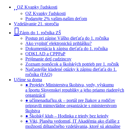
OZ Kvapky ľudskosti
OZ Kvapky ľudskosti
Podarujte 2% vašim-našim deťom
Vzdelávanie 21. storočia
Zápis do 1. ročníka ZŠ
Postup pri zápise Vášho dieťaťa do 1. ročníka
Ako vyplniť elektronickú prihlášku?
Dokumentácia k zápisu dieťaťa do 1. ročníka
ODKLAD a CPPPaP
Prijímanie detí cudzincov
Zoznam pomôcok a školských potrieb pre 1. ročník
Najčastejšie kladené otázky k zápisu dieťaťa do 1.
ročníka (FAQ)
Učíme sa doma
● Projekty Ministerstva školstva, vedy, výskumu
a športu Slovenskej republiky a jeho priamo riadených
organizácií
● učímenadiaľku.sk – portál pre žiakov a rodičov
pripravili mimovládne organizácie s ministerstvom
školstva
● Školský klub – Hodinka z triedy bez kriedy
● Viki, Planéta vedomstí, IT Akadémia ako ďalšie z
možností dištančného vzdelávania, ktoré sú aktuálne