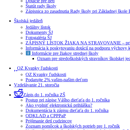
Dotácie pre deti
Štatút rady školy
Zápisnica zo zasadnutia Rady školy pri Základnej škole
Školská jedáleň
Jedálny lístok
Dokumenty ŠJ
Fotogaléria ŠJ
ZÁPISNÝ LÍSTOK ŽIAKA NA STRAVOVANIE – prihlášk
Informácia k poskytovaniu dotácií na podporu výchovy 
Informácie pre žiakov strednej školy
Oznam pre stredoškolských stravníkov školskej je
OZ Kvapky ľudskosti
OZ Kvapky ľudskosti
Podarujte 2% vašim-našim deťom
Vzdelávanie 21. storočia
Zápis do 1. ročníka ZŠ
Postup pri zápise Vášho dieťaťa do 1. ročníka
Ako vyplniť elektronickú prihlášku?
Dokumentácia k zápisu dieťaťa do 1. ročníka
ODKLAD a CPPPaP
Prijímanie detí cudzincov
Zoznam pomôcok a školských potrieb pre 1. ročník