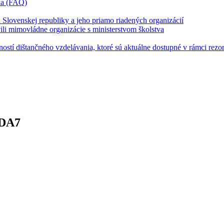
íka (FAQ)
u Slovenskej republiky a jeho priamo riadených organizácií
vili mimovládne organizácie s ministerstvom školstva
stí dištančného vzdelávania, ktoré sú aktuálne dostupné v rámci rezor
FDA7