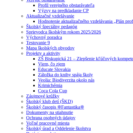
Profil verejného obstarávateľa
Výzvy na predkladanie CP
Aktualizačné vzdelávanie
Hodnotenie aktualizačného vzdelávania „Plán prof
Školský špeciálny pedagóg
Sprievodca školským rokom 2025/2026
Výchovný poradca
Testovanie 9
Mapa školských obvodov
Projekty a aktivity
ZŠ Biskupická 21 – Zlepšenie kľúčových kompete
Viem, čo zjem
Educate Slovakia
Záložka do knihy spája školy
Veolia: Biodiverzita okolo nás
Krimichémia
Coca Cola Cup
Záujmové krúžky
Školský klub detí (ŠKD)
Školský časopis ❊Fantastika❊
Dokumenty na stiahnutie
Ochrana osobných údajov
Voľné pracovné miesta
Školský úrad a Oddelenie školstva