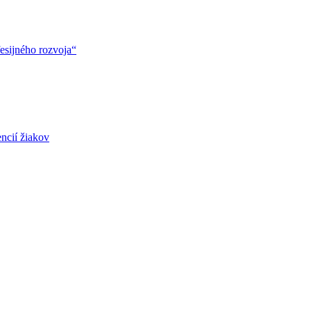
esijného rozvoja“
ncií žiakov