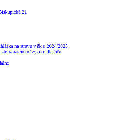
 Biskupická 21
a na stravu v šk.r. 2024/2025
k stravovacím návykom dieťaťa
dálne