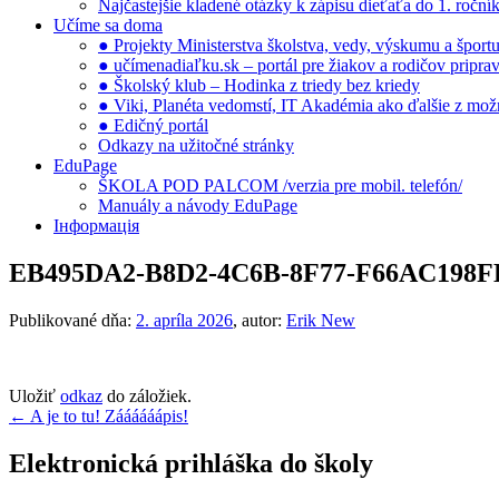
Najčastejšie kladené otázky k zápisu dieťaťa do 1. ročn
Učíme sa doma
● Projekty Ministerstva školstva, vedy, výskumu a šport
● učímenadiaľku.sk – portál pre žiakov a rodičov pripra
● Školský klub – Hodinka z triedy bez kriedy
● Viki, Planéta vedomstí, IT Akadémia ako ďalšie z možno
● Edičný portál
Odkazy na užitočné stránky
EduPage
ŠKOLA POD PALCOM /verzia pre mobil. telefón/
Manuály a návody EduPage
Інформація
EB495DA2-B8D2-4C6B-8F77-F66AC198
Publikované dňa:
2. apríla 2026
, autor:
Erik New
Uložiť
odkaz
do záložiek.
Navigácia
←
A je to tu! Záááááápis!
v
Elektronická prihláška do školy
článku