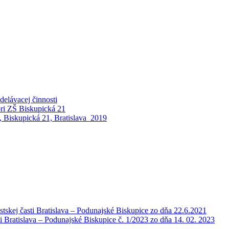
elávacej činnosti
pri ZŠ Biskupická 21
 Biskupická 21, Bratislava_2019
tskej časti Bratislava – Podunajské Biskupice zo dňa 22.6.2021
i Bratislava – Podunajské Biskupice č. 1/2023 zo dňa 14. 02. 2023