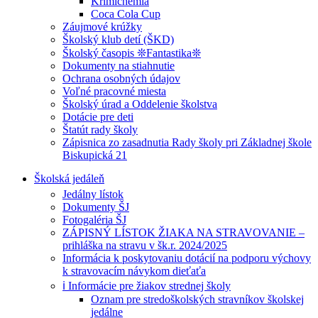
Krimichémia
Coca Cola Cup
Záujmové krúžky
Školský klub detí (ŠKD)
Školský časopis ❊Fantastika❊
Dokumenty na stiahnutie
Ochrana osobných údajov
Voľné pracovné miesta
Školský úrad a Oddelenie školstva
Dotácie pre deti
Štatút rady školy
Zápisnica zo zasadnutia Rady školy pri Základnej škole
Biskupická 21
Školská jedáleň
Jedálny lístok
Dokumenty ŠJ
Fotogaléria ŠJ
ZÁPISNÝ LÍSTOK ŽIAKA NA STRAVOVANIE –
prihláška na stravu v šk.r. 2024/2025
Informácia k poskytovaniu dotácií na podporu výchovy
k stravovacím návykom dieťaťa
ℹ️ Informácie pre žiakov strednej školy
Oznam pre stredoškolských stravníkov školskej
jedálne