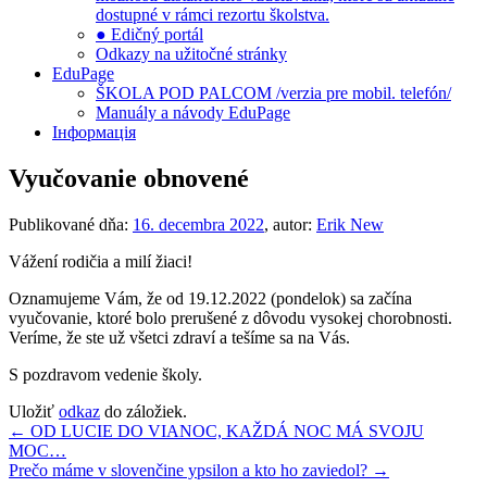
dostupné v rámci rezortu školstva.
● Edičný portál
Odkazy na užitočné stránky
EduPage
ŠKOLA POD PALCOM /verzia pre mobil. telefón/
Manuály a návody EduPage
Інформація
Vyučovanie obnovené
Publikované dňa:
16. decembra 2022
, autor:
Erik New
Vážení rodičia a milí žiaci!
Oznamujeme Vám, že od 19.12.2022 (pondelok) sa začína
vyučovanie, ktoré bolo prerušené z dôvodu vysokej chorobnosti.
Veríme, že ste už všetci zdraví a tešíme sa na Vás.
S pozdravom vedenie školy.
Uložiť
odkaz
do záložiek.
Navigácia
←
OD LUCIE DO VIANOC, KAŽDÁ NOC MÁ SVOJU
MOC…
v
Prečo máme v slovenčine ypsilon a kto ho zaviedol?
→