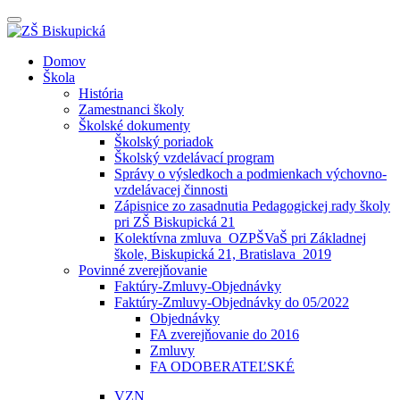
Prepínateľná
navigácia
Prejsť
Domov
na
Škola
obsah
História
Zamestnanci školy
Školské dokumenty
Školský poriadok
Školský vzdelávací program
Správy o výsledkoch a podmienkach výchovno-
vzdelávacej činnosti
Zápisnice zo zasadnutia Pedagogickej rady školy
pri ZŠ Biskupická 21
Kolektívna zmluva_OZPŠVaŠ pri Základnej
škole, Biskupická 21, Bratislava_2019
Povinné zverejňovanie
Faktúry-Zmluvy-Objednávky
Faktúry-Zmluvy-Objednávky do 05/2022
Objednávky
FA zverejňovanie do 2016
Zmluvy
FA ODOBERATEĽSKÉ
VZN