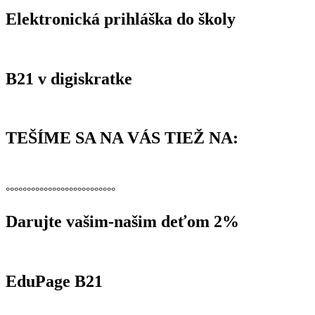
článku
Elektronická prihláška do školy
B21 v digiskratke
TEŠÍME SA NA VÁS TIEŽ NA:
°°°°°°°°°°°°°°°°°°°°°°°°°°
Darujte vašim-našim deťom 2%
EduPage B21