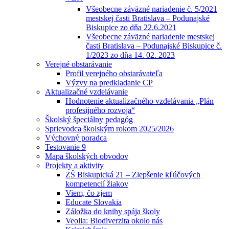
Všeobecne záväzné nariadenie č. 5/2021
mestskej časti Bratislava – Podunajské
Biskupice zo dňa 22.6.2021
Všeobecne záväzné nariadenie mestskej
časti Bratislava – Podunajské Biskupice č.
1/2023 zo dňa 14. 02. 2023
Verejné obstarávanie
Profil verejného obstarávateľa
Výzvy na predkladanie CP
Aktualizačné vzdelávanie
Hodnotenie aktualizačného vzdelávania „Plán
profesijného rozvoja“
Školský špeciálny pedagóg
Sprievodca školským rokom 2025/2026
Výchovný poradca
Testovanie 9
Mapa školských obvodov
Projekty a aktivity
ZŠ Biskupická 21 – Zlepšenie kľúčových
kompetencií žiakov
Viem, čo zjem
Educate Slovakia
Záložka do knihy spája školy
Veolia: Biodiverzita okolo nás