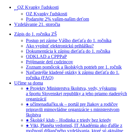
OZ Kvapky ľudskosti
OZ Kvapky ľudskosti
Podarujte 2% vašim-našim deťom
Vzdelávanie 21. storočia
Zápis do 1. ročníka ZŠ
Postup pri zápise Vášho dieťaťa do 1. ročníka
Ako vyplniť elektronickú prihlášku?
Dokumentácia k zápisu dieťaťa do 1. ročníka
ODKLAD a CPPPaP
Prijímanie detí cudzincov
Zoznam pomôcok a školských potrieb pre 1. ročník
Najčastejšie kladené otázky k zápisu dieťaťa do 1.
ročníka (FAQ)
Učíme sa doma
● Projekty Ministerstva školstva, vedy, výskumu
a športu Slovenskej republiky a jeho priamo riadených
organizácií
● učímenadiaľku.sk – portál pre žiakov a rodičov
pripravili mimovládne organizácie s ministerstvom
školstva
● Školský klub – Hodinka z triedy bez kriedy
● Viki, Planéta vedomstí, IT Akadémia ako ďalšie z
možností dištančného vzdelávania, ktoré sú aktuálne