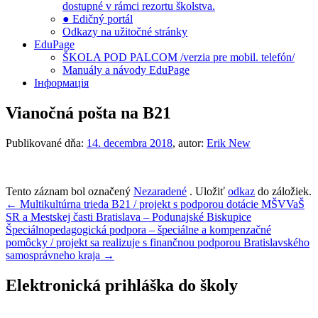
dostupné v rámci rezortu školstva.
● Edičný portál
Odkazy na užitočné stránky
EduPage
ŠKOLA POD PALCOM /verzia pre mobil. telefón/
Manuály a návody EduPage
Інформація
Vianočná pošta na B21
Publikované dňa:
14. decembra 2018
, autor:
Erik New
Tento záznam bol označený
Nezaradené
. Uložiť
odkaz
do záložiek.
Navigácia
←
Multikultúrna trieda B21 / projekt s podporou dotácie MŠVVaŠ
SR a Mestskej časti Bratislava – Podunajské Biskupice
v
Špeciálnopedagogická podpora – špeciálne a kompenzačné
článku
pomôcky / projekt sa realizuje s finančnou podporou Bratislavského
samosprávneho kraja
→
Elektronická prihláška do školy