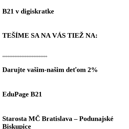
B21 v digiskratke
TEŠÍME SA NA VÁS TIEŽ NA:
°°°°°°°°°°°°°°°°°°°°°°°°°°
Darujte vašim-našim deťom 2%
EduPage B21
Starosta MČ Bratislava – Podunajské
Biskupice