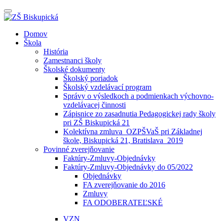
Prepínateľná
navigácia
Prejsť
Domov
na
Škola
obsah
História
Zamestnanci školy
Školské dokumenty
Školský poriadok
Školský vzdelávací program
Správy o výsledkoch a podmienkach výchovno-
vzdelávacej činnosti
Zápisnice zo zasadnutia Pedagogickej rady školy
pri ZŠ Biskupická 21
Kolektívna zmluva_OZPŠVaŠ pri Základnej
škole, Biskupická 21, Bratislava_2019
Povinné zverejňovanie
Faktúry-Zmluvy-Objednávky
Faktúry-Zmluvy-Objednávky do 05/2022
Objednávky
FA zverejňovanie do 2016
Zmluvy
FA ODOBERATEĽSKÉ
VZN