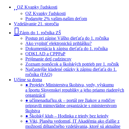
OZ Kvapky ľudskosti
OZ Kvapky ľudskosti
Podarujte 2% vašim-našim deťom
Vzdelávanie 21. storočia
Zápis do 1. ročníka ZŠ
Postup pri zápise Vášho dieťaťa do 1. ročníka
Ako vyplniť elektronickú prihlášku?
Dokumentácia k zápisu dieťaťa do 1. ročníka
ODKLAD a CPPPaP
Prijímanie detí cudzincov
Zoznam pomôcok a školských potrieb pre 1. ročník
Najčastejšie kladené otázky k zápisu dieťaťa do 1.
ročníka (FAQ)
Učíme sa doma
● Projekty Ministerstva školstva, vedy, výskumu
a športu Slovenskej republiky a jeho priamo riadených
organizácií
● učímenadiaľku.sk – portál pre žiakov a rodičov
pripravili mimovládne organizácie s ministerstvom
školstva
● Školský klub – Hodinka z triedy bez kriedy
● Viki, Planéta vedomstí, IT Akadémia ako ďalšie z
možností dištančného vzdelávania, ktoré sú aktuálne