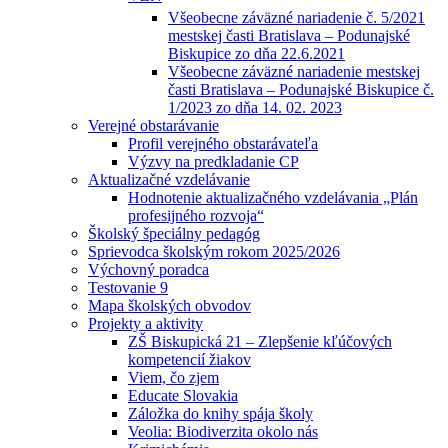
Všeobecne záväzné nariadenie č. 5/2021
mestskej časti Bratislava – Podunajské
Biskupice zo dňa 22.6.2021
Všeobecne záväzné nariadenie mestskej
časti Bratislava – Podunajské Biskupice č.
1/2023 zo dňa 14. 02. 2023
Verejné obstarávanie
Profil verejného obstarávateľa
Výzvy na predkladanie CP
Aktualizačné vzdelávanie
Hodnotenie aktualizačného vzdelávania „Plán
profesijného rozvoja“
Školský špeciálny pedagóg
Sprievodca školským rokom 2025/2026
Výchovný poradca
Testovanie 9
Mapa školských obvodov
Projekty a aktivity
ZŠ Biskupická 21 – Zlepšenie kľúčových
kompetencií žiakov
Viem, čo zjem
Educate Slovakia
Záložka do knihy spája školy
Veolia: Biodiverzita okolo nás