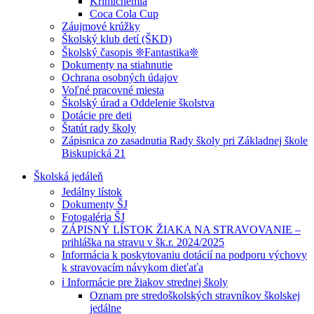
Krimichémia
Coca Cola Cup
Záujmové krúžky
Školský klub detí (ŠKD)
Školský časopis ❊Fantastika❊
Dokumenty na stiahnutie
Ochrana osobných údajov
Voľné pracovné miesta
Školský úrad a Oddelenie školstva
Dotácie pre deti
Štatút rady školy
Zápisnica zo zasadnutia Rady školy pri Základnej škole
Biskupická 21
Školská jedáleň
Jedálny lístok
Dokumenty ŠJ
Fotogaléria ŠJ
ZÁPISNÝ LÍSTOK ŽIAKA NA STRAVOVANIE –
prihláška na stravu v šk.r. 2024/2025
Informácia k poskytovaniu dotácií na podporu výchovy
k stravovacím návykom dieťaťa
ℹ️ Informácie pre žiakov strednej školy
Oznam pre stredoškolských stravníkov školskej
jedálne