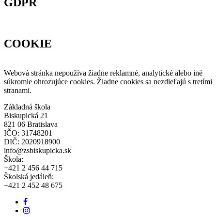
GDPR
COOKIE
Webová stránka nepoužíva žiadne reklamné, analytické alebo iné
súkromie ohrozujúce cookies. Žiadne cookies sa nezdieľajú s tretími
stranami.
Základná škola
Biskupická 21
821 06 Bratislava
IČO: 31748201
DIČ: 2020918900
info@zsbiskupicka.sk
Škola:
+421 2 456 44 715
Školská jedáleň:
+421 2 452 48 675
Facebook
odkaz
Instagram