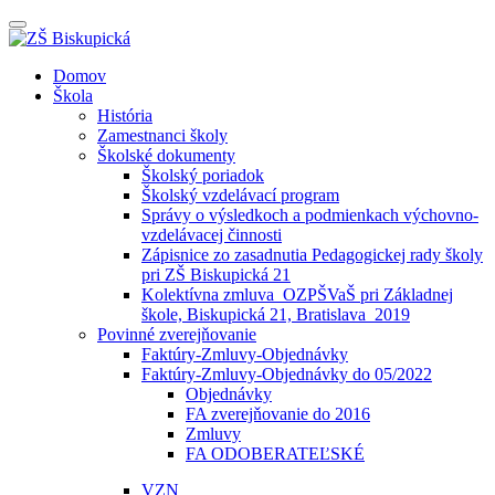
Prepínateľná
navigácia
Prejsť
Domov
na
Škola
obsah
História
Zamestnanci školy
Školské dokumenty
Školský poriadok
Školský vzdelávací program
Správy o výsledkoch a podmienkach výchovno-
vzdelávacej činnosti
Zápisnice zo zasadnutia Pedagogickej rady školy
pri ZŠ Biskupická 21
Kolektívna zmluva_OZPŠVaŠ pri Základnej
škole, Biskupická 21, Bratislava_2019
Povinné zverejňovanie
Faktúry-Zmluvy-Objednávky
Faktúry-Zmluvy-Objednávky do 05/2022
Objednávky
FA zverejňovanie do 2016
Zmluvy
FA ODOBERATEĽSKÉ
VZN