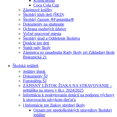
Krimichémia
Coca Cola Cup
Záujmové krúžky
Školský klub detí (ŠKD)
Školský časopis ❊Fantastika❊
Dokumenty na stiahnutie
Ochrana osobných údajov
Voľné pracovné miesta
Školský úrad a Oddelenie školstva
Dotácie pre deti
Štatút rady školy
Zápisnica zo zasadnutia Rady školy pri Základnej škole
Biskupická 21
Školská jedáleň
Jedálny lístok
Dokumenty ŠJ
Fotogaléria ŠJ
ZÁPISNÝ LÍSTOK ŽIAKA NA STRAVOVANIE –
prihláška na stravu v šk.r. 2024/2025
Informácia k poskytovaniu dotácií na podporu výchovy
k stravovacím návykom dieťaťa
ℹ️ Informácie pre žiakov strednej školy
Oznam pre stredoškolských stravníkov školskej
jedálne