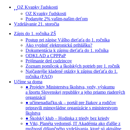
OZ Kvapky ľudskosti
OZ Kvapky ľudskosti
Podarujte 2% vašim-našim deťom
Vzdelávanie 21. storočia
Zápis do 1. ročníka ZŠ
Postup pri zápise Vášho dieťaťa do 1. ročníka
Ako vyplniť elektronickú prihlášku?
Dokumentácia k zápisu dieťaťa do 1. ročníka
ODKLAD a CPPPaP
Prijímanie detí cudzincov
Zoznam pomôcok a školských potrieb pre 1. ročník
Najčastejšie kladené otázky k zápisu dieťaťa do 1.
ročníka (FAQ)
Učíme sa doma
● Projekty Ministerstva školstva, vedy, výskumu
a športu Slovenskej republiky a jeho priamo riadených
organizácií
● učímenadiaľku.sk – portál pre žiakov a rodičov
pripravili mimovládne organizácie s ministerstvom
školstva
● Školský klub – Hodinka z triedy bez kriedy
● Viki, Planéta vedomstí, IT Akadémia ako ďalšie z
možností dištančného vzdelávania, ktoré sú aktuálne