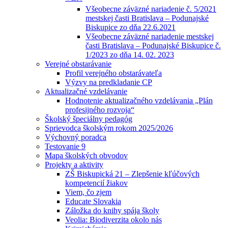
Všeobecne záväzné nariadenie č. 5/2021
mestskej časti Bratislava – Podunajské
Biskupice zo dňa 22.6.2021
Všeobecne záväzné nariadenie mestskej
časti Bratislava – Podunajské Biskupice č.
1/2023 zo dňa 14. 02. 2023
Verejné obstarávanie
Profil verejného obstarávateľa
Výzvy na predkladanie CP
Aktualizačné vzdelávanie
Hodnotenie aktualizačného vzdelávania „Plán
profesijného rozvoja“
Školský špeciálny pedagóg
Sprievodca školským rokom 2025/2026
Výchovný poradca
Testovanie 9
Mapa školských obvodov
Projekty a aktivity
ZŠ Biskupická 21 – Zlepšenie kľúčových
kompetencií žiakov
Viem, čo zjem
Educate Slovakia
Záložka do knihy spája školy
Veolia: Biodiverzita okolo nás