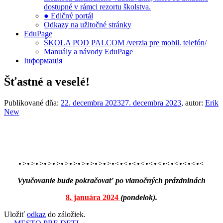
dostupné v rámci rezortu školstva.
● Edičný portál
Odkazy na užitočné stránky
EduPage
ŠKOLA POD PALCOM /verzia pre mobil. telefón/
Manuály a návody EduPage
Інформація
Šťastné a veselé!
Publikované dňa:
22. decembra 2023
27. decembra 2023
, autor:
Erik
New
•>•>•>•>•>•>•>•>•>•>•>•<•<•<•<•<•<•<•<•<•<•<
Vyučovanie bude pokračovať po vianočných prázdninách
8. januára 2024
(pondelok).
Uložiť
odkaz
do záložiek.