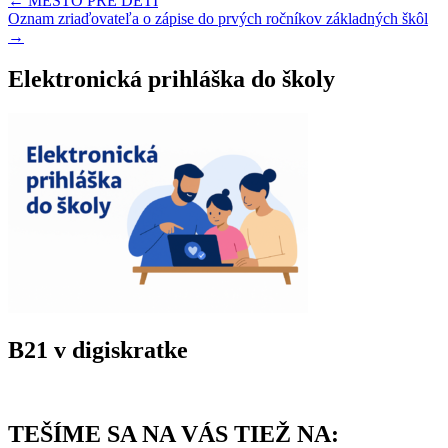
Navigácia
←
MESTO PRE DETI
Oznam zriaďovateľa o zápise do prvých ročníkov základných škôl
v
→
článku
Elektronická prihláška do školy
B21 v digiskratke
TEŠÍME SA NA VÁS TIEŽ NA: