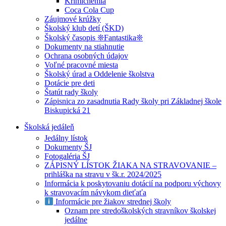
Krimichémia
Coca Cola Cup
Záujmové krúžky
Školský klub detí (ŠKD)
Školský časopis ❊Fantastika❊
Dokumenty na stiahnutie
Ochrana osobných údajov
Voľné pracovné miesta
Školský úrad a Oddelenie školstva
Dotácie pre deti
Štatút rady školy
Zápisnica zo zasadnutia Rady školy pri Základnej škole
Biskupická 21
Školská jedáleň
Jedálny lístok
Dokumenty ŠJ
Fotogaléria ŠJ
ZÁPISNÝ LÍSTOK ŽIAKA NA STRAVOVANIE –
prihláška na stravu v šk.r. 2024/2025
Informácia k poskytovaniu dotácií na podporu výchovy
k stravovacím návykom dieťaťa
Informácie pre žiakov strednej školy
Oznam pre stredoškolských stravníkov školskej
jedálne