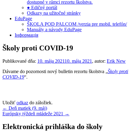
dostupné v rámci rezortu školstva.
● Edičný portál
Odkazy na užitočné stránky
EduPage
ŠKOLA POD PALCOM /verzia pre mobil. telefón/
Manuály a návody EduPage
Інформація
Školy proti COVID-19
Publikované dňa:
10. mája 2021
10. mája 2021
, autor:
Erik New
Dávame do pozornosti nový bulletin rezortu školstva „
Školy proti
COVID-19
“.
Uložiť
odkaz
do záložiek.
Navigácia
←
Deň matiek (9. máj)
Európsky týždeň mládeže 2021
→
v
článku
Elektronická prihláška do školy