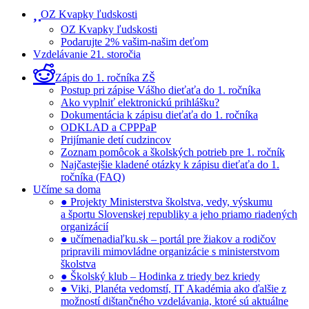
OZ Kvapky ľudskosti
OZ Kvapky ľudskosti
Podarujte 2% vašim-našim deťom
Vzdelávanie 21. storočia
Zápis do 1. ročníka ZŠ
Postup pri zápise Vášho dieťaťa do 1. ročníka
Ako vyplniť elektronickú prihlášku?
Dokumentácia k zápisu dieťaťa do 1. ročníka
ODKLAD a CPPPaP
Prijímanie detí cudzincov
Zoznam pomôcok a školských potrieb pre 1. ročník
Najčastejšie kladené otázky k zápisu dieťaťa do 1.
ročníka (FAQ)
Učíme sa doma
● Projekty Ministerstva školstva, vedy, výskumu
a športu Slovenskej republiky a jeho priamo riadených
organizácií
● učímenadiaľku.sk – portál pre žiakov a rodičov
pripravili mimovládne organizácie s ministerstvom
školstva
● Školský klub – Hodinka z triedy bez kriedy
● Viki, Planéta vedomstí, IT Akadémia ako ďalšie z
možností dištančného vzdelávania, ktoré sú aktuálne