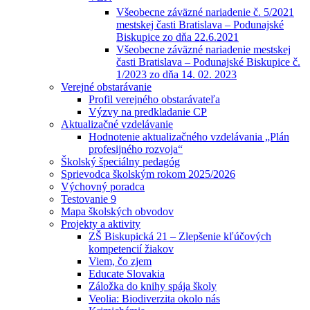
Všeobecne záväzné nariadenie č. 5/2021
mestskej časti Bratislava – Podunajské
Biskupice zo dňa 22.6.2021
Všeobecne záväzné nariadenie mestskej
časti Bratislava – Podunajské Biskupice č.
1/2023 zo dňa 14. 02. 2023
Verejné obstarávanie
Profil verejného obstarávateľa
Výzvy na predkladanie CP
Aktualizačné vzdelávanie
Hodnotenie aktualizačného vzdelávania „Plán
profesijného rozvoja“
Školský špeciálny pedagóg
Sprievodca školským rokom 2025/2026
Výchovný poradca
Testovanie 9
Mapa školských obvodov
Projekty a aktivity
ZŠ Biskupická 21 – Zlepšenie kľúčových
kompetencií žiakov
Viem, čo zjem
Educate Slovakia
Záložka do knihy spája školy
Veolia: Biodiverzita okolo nás