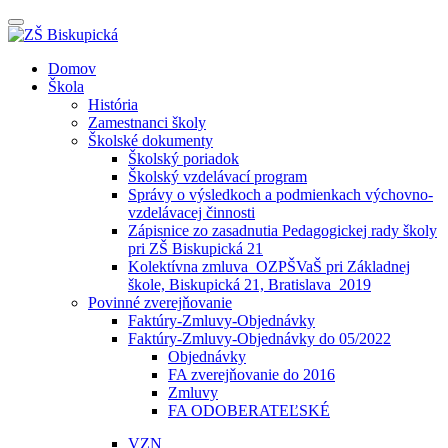
Prepínateľná
navigácia
Prejsť
Domov
na
Škola
obsah
História
Zamestnanci školy
Školské dokumenty
Školský poriadok
Školský vzdelávací program
Správy o výsledkoch a podmienkach výchovno-
vzdelávacej činnosti
Zápisnice zo zasadnutia Pedagogickej rady školy
pri ZŠ Biskupická 21
Kolektívna zmluva_OZPŠVaŠ pri Základnej
škole, Biskupická 21, Bratislava_2019
Povinné zverejňovanie
Faktúry-Zmluvy-Objednávky
Faktúry-Zmluvy-Objednávky do 05/2022
Objednávky
FA zverejňovanie do 2016
Zmluvy
FA ODOBERATEĽSKÉ
VZN