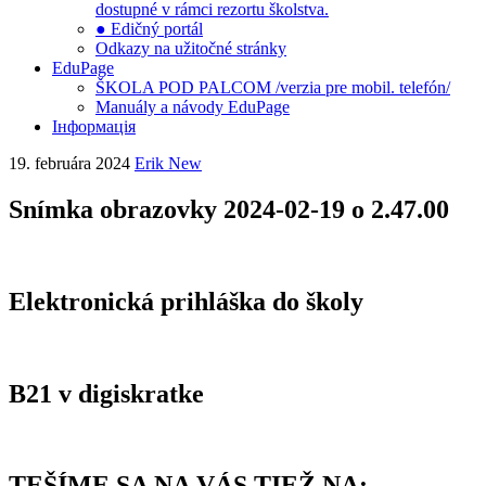
dostupné v rámci rezortu školstva.
● Edičný portál
Odkazy na užitočné stránky
EduPage
ŠKOLA POD PALCOM /verzia pre mobil. telefón/
Manuály a návody EduPage
Інформація
19. februára 2024
Erik New
Snímka obrazovky 2024-02-19 o 2.47.00
Elektronická prihláška do školy
B21 v digiskratke
TEŠÍME SA NA VÁS TIEŽ NA: