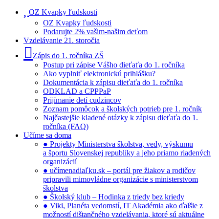
OZ Kvapky ľudskosti
OZ Kvapky ľudskosti
Podarujte 2% vašim-našim deťom
Vzdelávanie 21. storočia
Zápis do 1. ročníka ZŠ
Postup pri zápise Vášho dieťaťa do 1. ročníka
Ako vyplniť elektronickú prihlášku?
Dokumentácia k zápisu dieťaťa do 1. ročníka
ODKLAD a CPPPaP
Prijímanie detí cudzincov
Zoznam pomôcok a školských potrieb pre 1. ročník
Najčastejšie kladené otázky k zápisu dieťaťa do 1.
ročníka (FAQ)
Učíme sa doma
● Projekty Ministerstva školstva, vedy, výskumu
a športu Slovenskej republiky a jeho priamo riadených
organizácií
● učímenadiaľku.sk – portál pre žiakov a rodičov
pripravili mimovládne organizácie s ministerstvom
školstva
● Školský klub – Hodinka z triedy bez kriedy
● Viki, Planéta vedomstí, IT Akadémia ako ďalšie z
možností dištančného vzdelávania, ktoré sú aktuálne