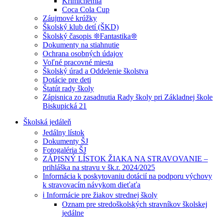
Krimichémia
Coca Cola Cup
Záujmové krúžky
Školský klub detí (ŠKD)
Školský časopis ❊Fantastika❊
Dokumenty na stiahnutie
Ochrana osobných údajov
Voľné pracovné miesta
Školský úrad a Oddelenie školstva
Dotácie pre deti
Štatút rady školy
Zápisnica zo zasadnutia Rady školy pri Základnej škole
Biskupická 21
Školská jedáleň
Jedálny lístok
Dokumenty ŠJ
Fotogaléria ŠJ
ZÁPISNÝ LÍSTOK ŽIAKA NA STRAVOVANIE –
prihláška na stravu v šk.r. 2024/2025
Informácia k poskytovaniu dotácií na podporu výchovy
k stravovacím návykom dieťaťa
ℹ️ Informácie pre žiakov strednej školy
Oznam pre stredoškolských stravníkov školskej
jedálne