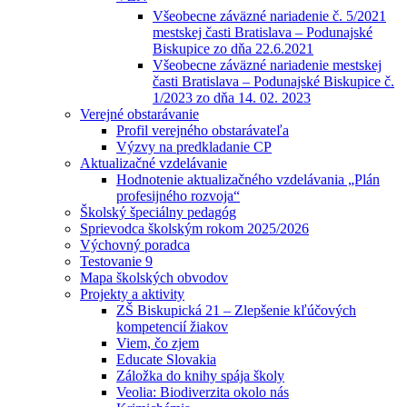
Všeobecne záväzné nariadenie č. 5/2021
mestskej časti Bratislava – Podunajské
Biskupice zo dňa 22.6.2021
Všeobecne záväzné nariadenie mestskej
časti Bratislava – Podunajské Biskupice č.
1/2023 zo dňa 14. 02. 2023
Verejné obstarávanie
Profil verejného obstarávateľa
Výzvy na predkladanie CP
Aktualizačné vzdelávanie
Hodnotenie aktualizačného vzdelávania „Plán
profesijného rozvoja“
Školský špeciálny pedagóg
Sprievodca školským rokom 2025/2026
Výchovný poradca
Testovanie 9
Mapa školských obvodov
Projekty a aktivity
ZŠ Biskupická 21 – Zlepšenie kľúčových
kompetencií žiakov
Viem, čo zjem
Educate Slovakia
Záložka do knihy spája školy
Veolia: Biodiverzita okolo nás