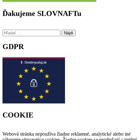
Ďakujeme SLOVNAFTu
Hľadať:
GDPR
COOKIE
Webová stránka nepoužíva žiadne reklamné, analytické alebo iné
súkromie ohrozujúce cookies. Žiadne cookies sa nezdieľajú s tretími