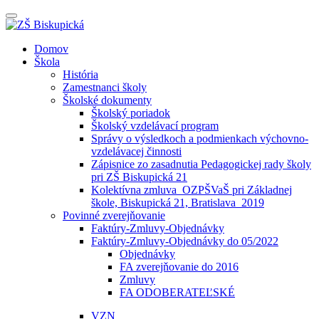
Prepínateľná
navigácia
Prejsť
Domov
na
Škola
obsah
História
Zamestnanci školy
Školské dokumenty
Školský poriadok
Školský vzdelávací program
Správy o výsledkoch a podmienkach výchovno-
vzdelávacej činnosti
Zápisnice zo zasadnutia Pedagogickej rady školy
pri ZŠ Biskupická 21
Kolektívna zmluva_OZPŠVaŠ pri Základnej
škole, Biskupická 21, Bratislava_2019
Povinné zverejňovanie
Faktúry-Zmluvy-Objednávky
Faktúry-Zmluvy-Objednávky do 05/2022
Objednávky
FA zverejňovanie do 2016
Zmluvy
FA ODOBERATEĽSKÉ
VZN