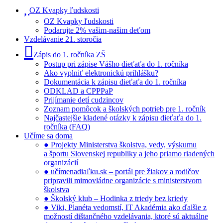
OZ Kvapky ľudskosti
OZ Kvapky ľudskosti
Podarujte 2% vašim-našim deťom
Vzdelávanie 21. storočia
Zápis do 1. ročníka ZŠ
Postup pri zápise Vášho dieťaťa do 1. ročníka
Ako vyplniť elektronickú prihlášku?
Dokumentácia k zápisu dieťaťa do 1. ročníka
ODKLAD a CPPPaP
Prijímanie detí cudzincov
Zoznam pomôcok a školských potrieb pre 1. ročník
Najčastejšie kladené otázky k zápisu dieťaťa do 1.
ročníka (FAQ)
Učíme sa doma
● Projekty Ministerstva školstva, vedy, výskumu
a športu Slovenskej republiky a jeho priamo riadených
organizácií
● učímenadiaľku.sk – portál pre žiakov a rodičov
pripravili mimovládne organizácie s ministerstvom
školstva
● Školský klub – Hodinka z triedy bez kriedy
● Viki, Planéta vedomstí, IT Akadémia ako ďalšie z
možností dištančného vzdelávania, ktoré sú aktuálne