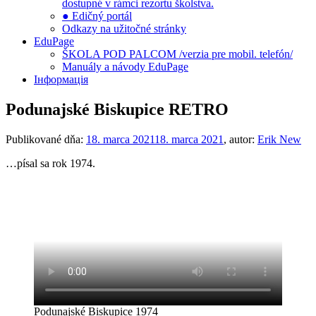
dostupné v rámci rezortu školstva.
● Edičný portál
Odkazy na užitočné stránky
EduPage
ŠKOLA POD PALCOM /verzia pre mobil. telefón/
Manuály a návody EduPage
Інформація
Podunajské Biskupice RETRO
Publikované dňa:
18. marca 2021
18. marca 2021
, autor:
Erik New
…písal sa rok 1974.
Podunajské Biskupice 1974