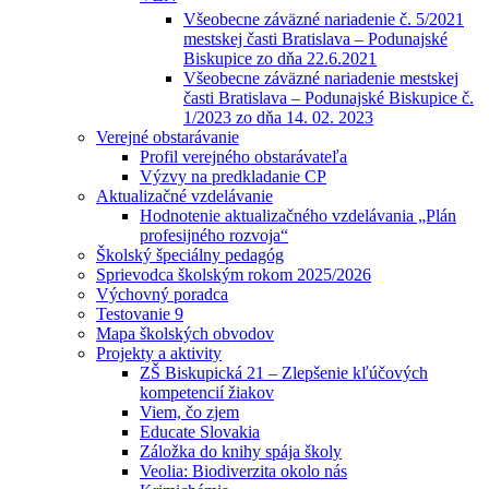
Všeobecne záväzné nariadenie č. 5/2021
mestskej časti Bratislava – Podunajské
Biskupice zo dňa 22.6.2021
Všeobecne záväzné nariadenie mestskej
časti Bratislava – Podunajské Biskupice č.
1/2023 zo dňa 14. 02. 2023
Verejné obstarávanie
Profil verejného obstarávateľa
Výzvy na predkladanie CP
Aktualizačné vzdelávanie
Hodnotenie aktualizačného vzdelávania „Plán
profesijného rozvoja“
Školský špeciálny pedagóg
Sprievodca školským rokom 2025/2026
Výchovný poradca
Testovanie 9
Mapa školských obvodov
Projekty a aktivity
ZŠ Biskupická 21 – Zlepšenie kľúčových
kompetencií žiakov
Viem, čo zjem
Educate Slovakia
Záložka do knihy spája školy
Veolia: Biodiverzita okolo nás