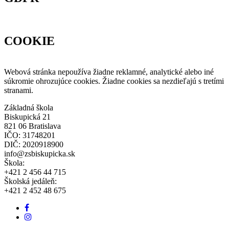
COOKIE
Webová stránka nepoužíva žiadne reklamné, analytické alebo iné
súkromie ohrozujúce cookies. Žiadne cookies sa nezdieľajú s tretími
stranami.
Základná škola
Biskupická 21
821 06 Bratislava
IČO: 31748201
DIČ: 2020918900
info@zsbiskupicka.sk
Škola:
+421 2 456 44 715
Školská jedáleň:
+421 2 452 48 675
Facebook
odkaz
Instagram
link