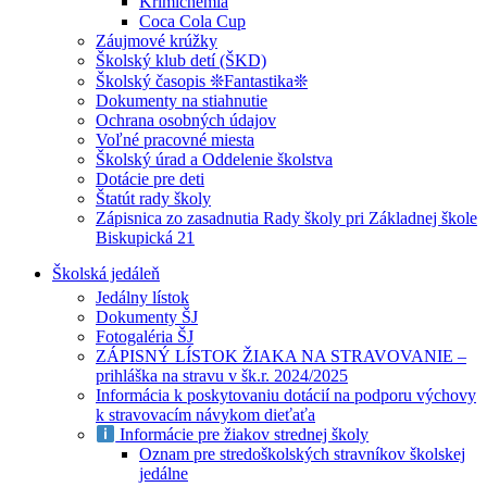
Krimichémia
Coca Cola Cup
Záujmové krúžky
Školský klub detí (ŠKD)
Školský časopis ❊Fantastika❊
Dokumenty na stiahnutie
Ochrana osobných údajov
Voľné pracovné miesta
Školský úrad a Oddelenie školstva
Dotácie pre deti
Štatút rady školy
Zápisnica zo zasadnutia Rady školy pri Základnej škole
Biskupická 21
Školská jedáleň
Jedálny lístok
Dokumenty ŠJ
Fotogaléria ŠJ
ZÁPISNÝ LÍSTOK ŽIAKA NA STRAVOVANIE –
prihláška na stravu v šk.r. 2024/2025
Informácia k poskytovaniu dotácií na podporu výchovy
k stravovacím návykom dieťaťa
Informácie pre žiakov strednej školy
Oznam pre stredoškolských stravníkov školskej
jedálne