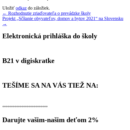
Uložiť
odkaz
do záložiek.
Navigácia
←
Rozhodnutie zriaďovateľa o prevádzke školy
Projekt „Sčítanie obyvateľov, domov a bytov 2021“ na Slovensku
v
→
článku
Elektronická prihláška do školy
B21 v digiskratke
TEŠÍME SA NA VÁS TIEŽ NA:
°°°°°°°°°°°°°°°°°°°°°°°°°°
Darujte vašim-našim deťom 2%