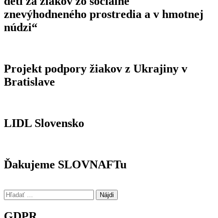
detí za žiakov zo sociálne
znevýhodneného prostredia a v hmotnej
núdzi“
Projekt podpory žiakov z Ukrajiny v
Bratislave
LIDL Slovensko
Ďakujeme SLOVNAFTu
Hľadať:
GDPR