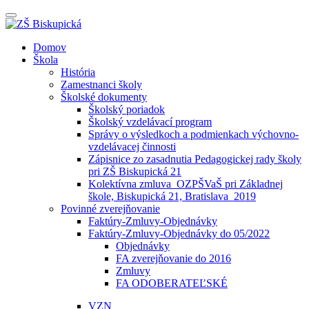
Prepínateľná
navigácia
Prejsť
Domov
na
Škola
obsah
História
Zamestnanci školy
Školské dokumenty
Školský poriadok
Školský vzdelávací program
Správy o výsledkoch a podmienkach výchovno-
vzdelávacej činnosti
Zápisnice zo zasadnutia Pedagogickej rady školy
pri ZŠ Biskupická 21
Kolektívna zmluva_OZPŠVaŠ pri Základnej
škole, Biskupická 21, Bratislava_2019
Povinné zverejňovanie
Faktúry-Zmluvy-Objednávky
Faktúry-Zmluvy-Objednávky do 05/2022
Objednávky
FA zverejňovanie do 2016
Zmluvy
FA ODOBERATEĽSKÉ
VZN