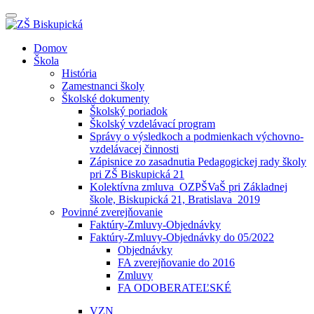
Prepínateľná
navigácia
Prejsť
Domov
na
Škola
obsah
História
Zamestnanci školy
Školské dokumenty
Školský poriadok
Školský vzdelávací program
Správy o výsledkoch a podmienkach výchovno-
vzdelávacej činnosti
Zápisnice zo zasadnutia Pedagogickej rady školy
pri ZŠ Biskupická 21
Kolektívna zmluva_OZPŠVaŠ pri Základnej
škole, Biskupická 21, Bratislava_2019
Povinné zverejňovanie
Faktúry-Zmluvy-Objednávky
Faktúry-Zmluvy-Objednávky do 05/2022
Objednávky
FA zverejňovanie do 2016
Zmluvy
FA ODOBERATEĽSKÉ
VZN