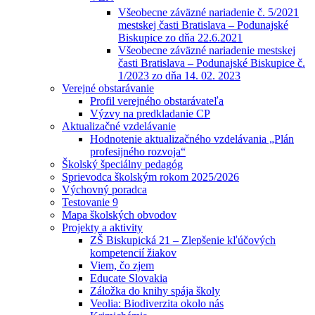
Všeobecne záväzné nariadenie č. 5/2021
mestskej časti Bratislava – Podunajské
Biskupice zo dňa 22.6.2021
Všeobecne záväzné nariadenie mestskej
časti Bratislava – Podunajské Biskupice č.
1/2023 zo dňa 14. 02. 2023
Verejné obstarávanie
Profil verejného obstarávateľa
Výzvy na predkladanie CP
Aktualizačné vzdelávanie
Hodnotenie aktualizačného vzdelávania „Plán
profesijného rozvoja“
Školský špeciálny pedagóg
Sprievodca školským rokom 2025/2026
Výchovný poradca
Testovanie 9
Mapa školských obvodov
Projekty a aktivity
ZŠ Biskupická 21 – Zlepšenie kľúčových
kompetencií žiakov
Viem, čo zjem
Educate Slovakia
Záložka do knihy spája školy
Veolia: Biodiverzita okolo nás