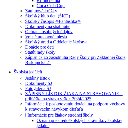
Krimichémia
Coca Cola Cup
Záujmové krúžky
Školský klub detí (ŠKD)
Školský časopis ❊Fantastika❊
Dokumenty na stiahnutie
Ochrana osobných údajov
Voľné pracovné miesta
Školský úrad a Oddelenie školstva
Dotácie pre deti
Štatút rady školy
Zápisnica zo zasadnutia Rady školy pri Základnej škole
Biskupická 21
Školská jedáleň
Jedálny lístok
Dokumenty ŠJ
Fotogaléria ŠJ
ZÁPISNÝ LÍSTOK ŽIAKA NA STRAVOVANIE –
prihláška na stravu v šk.r. 2024/2025
Informácia k poskytovaniu dotácií na podporu výchovy
k stravovacím návykom dieťaťa
ℹ️ Informácie pre žiakov strednej školy
Oznam pre stredoškolských stravníkov školskej
jedálne