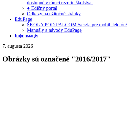
dostupné v rámci rezortu školstva.
● Edičný portál
Odkazy na užitočné stránky
EduPage
ŠKOLA POD PALCOM /verzia pre mobil. telefón/
Manuály a návody EduPage
Інформація
7. augusta 2026
Obrázky sú označené "2016/2017"