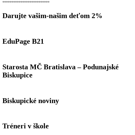
°°°°°°°°°°°°°°°°°°°°°°°°°°
Darujte vašim-našim deťom 2%
EduPage B21
Starosta MČ Bratislava – Podunajské
Biskupice
Biskupické noviny
Tréneri v škole