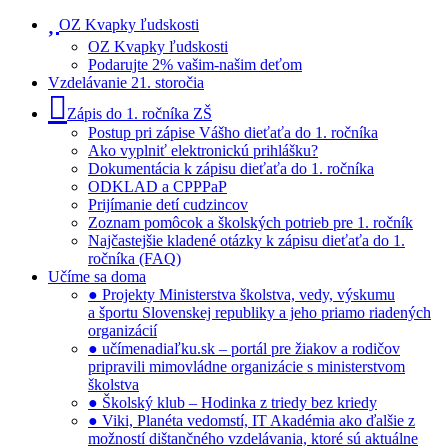
OZ Kvapky ľudskosti
OZ Kvapky ľudskosti
Podarujte 2% vašim-našim deťom
Vzdelávanie 21. storočia
Zápis do 1. ročníka ZŠ
Postup pri zápise Vášho dieťaťa do 1. ročníka
Ako vyplniť elektronickú prihlášku?
Dokumentácia k zápisu dieťaťa do 1. ročníka
ODKLAD a CPPPaP
Prijímanie detí cudzincov
Zoznam pomôcok a školských potrieb pre 1. ročník
Najčastejšie kladené otázky k zápisu dieťaťa do 1.
ročníka (FAQ)
Učíme sa doma
● Projekty Ministerstva školstva, vedy, výskumu
a športu Slovenskej republiky a jeho priamo riadených
organizácií
● učímenadiaľku.sk – portál pre žiakov a rodičov
pripravili mimovládne organizácie s ministerstvom
školstva
● Školský klub – Hodinka z triedy bez kriedy
● Viki, Planéta vedomstí, IT Akadémia ako ďalšie z
možností dištančného vzdelávania, ktoré sú aktuálne