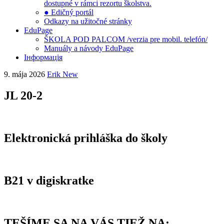
dostupné v rámci rezortu školstva.
● Edičný portál
Odkazy na užitočné stránky
EduPage
ŠKOLA POD PALCOM /verzia pre mobil. telefón/
Manuály a návody EduPage
Інформація
9. mája 2026
Erik New
JL 20-2
Elektronická prihláška do školy
B21 v digiskratke
TEŠÍME SA NA VÁS TIEŽ NA: