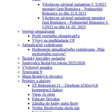
Všeobecne záväzné nariadenie č. 5/2021
mestskej časti Bratislava – Podunajské
Biskupice zo dňa 22.6.2021
Všeobecne záväzné nariadenie mestskej
časti Bratislava – Podunajské Biskupice č.
1/2023 zo dňa 14. 02. 2023
Verejné obstarávanie
Profil verejného obstarávateľa
Výzvy na predkladanie CP
Aktualizačné vzdelávanie
Hodnotenie aktualizačného vzdelávania „Plán
profesijného rozvoja“
Školský špeciálny pedagóg
Sprievodca školským rokom 2025/2026
Výchovný poradca
Testovanie 9
Mapa školských obvodov
Projekty a aktivity
ZŠ Biskupická 21 – Zlepšenie kľúčových
kompetencií žiakov
Viem, čo zjem
Educate Slovakia
Záložka do knihy spája školy
Veolia: Biodiverzita okolo nás