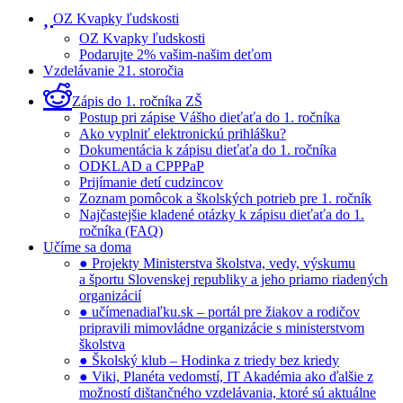
OZ Kvapky ľudskosti
OZ Kvapky ľudskosti
Podarujte 2% vašim-našim deťom
Vzdelávanie 21. storočia
Zápis do 1. ročníka ZŠ
Postup pri zápise Vášho dieťaťa do 1. ročníka
Ako vyplniť elektronickú prihlášku?
Dokumentácia k zápisu dieťaťa do 1. ročníka
ODKLAD a CPPPaP
Prijímanie detí cudzincov
Zoznam pomôcok a školských potrieb pre 1. ročník
Najčastejšie kladené otázky k zápisu dieťaťa do 1.
ročníka (FAQ)
Učíme sa doma
● Projekty Ministerstva školstva, vedy, výskumu
a športu Slovenskej republiky a jeho priamo riadených
organizácií
● učímenadiaľku.sk – portál pre žiakov a rodičov
pripravili mimovládne organizácie s ministerstvom
školstva
● Školský klub – Hodinka z triedy bez kriedy
● Viki, Planéta vedomstí, IT Akadémia ako ďalšie z
možností dištančného vzdelávania, ktoré sú aktuálne