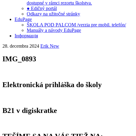
dostupné v rámci rezortu školstva.
● Edičný portál
Odkazy na užitočné stránky
EduPage
ŠKOLA POD PALCOM /verzia pre mobil. telefón/
Manuály a návody EduPage
Інформація
28. decembra 2024
Erik New
IMG_0893
Elektronická prihláška do školy
B21 v digiskratke