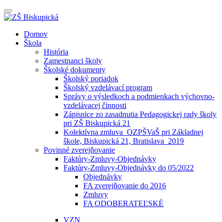
Prepínateľná
navigácia
Prejsť
Domov
na
Škola
obsah
História
Zamestnanci školy
Školské dokumenty
Školský poriadok
Školský vzdelávací program
Správy o výsledkoch a podmienkach výchovno-
vzdelávacej činnosti
Zápisnice zo zasadnutia Pedagogickej rady školy
pri ZŠ Biskupická 21
Kolektívna zmluva_OZPŠVaŠ pri Základnej
škole, Biskupická 21, Bratislava_2019
Povinné zverejňovanie
Faktúry-Zmluvy-Objednávky
Faktúry-Zmluvy-Objednávky do 05/2022
Objednávky
FA zverejňovanie do 2016
Zmluvy
FA ODOBERATEĽSKÉ
VZN