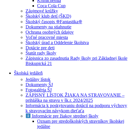
Krimichémia
Coca Cola Cup
Záujmové krúžky
Školský klub detí (ŠKD)
Školský časopis ❊Fantastika❊
Dokumenty na stiahnutie
Ochrana osobných údajov
Voľné pracovné miesta
Školský úrad a Oddelenie školstva
Dotácie pre deti
Štatút rady školy
Zápisnica zo zasadnutia Rady školy pri Základnej škole
Biskupická 21
Školská jedáleň
Jedálny lístok
Dokumenty ŠJ
Fotogaléria ŠJ
ZÁPISNÝ LÍSTOK ŽIAKA NA STRAVOVANIE –
prihláška na stravu v šk.r. 2024/2025
Informácia k poskytovaniu dotácií na podporu výchovy
k stravovacím návykom dieťaťa
Informácie pre žiakov strednej školy
Oznam pre stredoškolských stravníkov školskej
jedálne