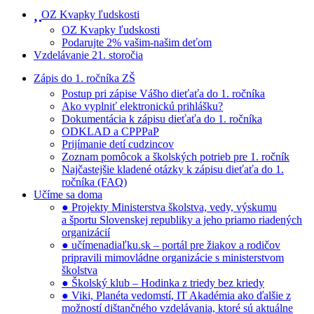
OZ Kvapky ľudskosti
OZ Kvapky ľudskosti
Podarujte 2% vašim-našim deťom
Vzdelávanie 21. storočia
Zápis do 1. ročníka ZŠ
Postup pri zápise Vášho dieťaťa do 1. ročníka
Ako vyplniť elektronickú prihlášku?
Dokumentácia k zápisu dieťaťa do 1. ročníka
ODKLAD a CPPPaP
Prijímanie detí cudzincov
Zoznam pomôcok a školských potrieb pre 1. ročník
Najčastejšie kladené otázky k zápisu dieťaťa do 1.
ročníka (FAQ)
Učíme sa doma
● Projekty Ministerstva školstva, vedy, výskumu
a športu Slovenskej republiky a jeho priamo riadených
organizácií
● učímenadiaľku.sk – portál pre žiakov a rodičov
pripravili mimovládne organizácie s ministerstvom
školstva
● Školský klub – Hodinka z triedy bez kriedy
● Viki, Planéta vedomstí, IT Akadémia ako ďalšie z
možností dištančného vzdelávania, ktoré sú aktuálne