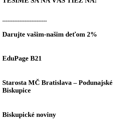
TEŠÍME SA NA VÁS TIEŽ NA:
°°°°°°°°°°°°°°°°°°°°°°°°°°
Darujte vašim-našim deťom 2%
EduPage B21
Starosta MČ Bratislava – Podunajské
Biskupice
Biskupické noviny