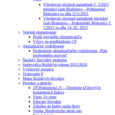
Všeobecne záväzné nariadenie č. 5/2021
mestskej časti Bratislava – Podunajské
Biskupice zo dňa 22.6.2021
Všeobecne záväzné nariadenie mestskej
časti Bratislava – Podunajské Biskupice č.
1/2023 zo dňa 14. 02. 2023
Verejné obstarávanie
Profil verejného obstarávateľa
Výzvy na predkladanie CP
Aktualizačné vzdelávanie
Hodnotenie aktualizačného vzdelávania „Plán
profesijného rozvoja“
Školský špeciálny pedagóg
Sprievodca školským rokom 2025/2026
Výchovný poradca
Testovanie 9
Mapa školských obvodov
Projekty a aktivity
ZŠ Biskupická 21 – Zlepšenie kľúčových
kompetencií žiakov
Viem, čo zjem
Educate Slovakia
Záložka do knihy spája školy
Veolia: Biodiverzita okolo nás