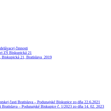
elávacej činnosti
pri ZŠ Biskupická 21
 Biskupická 21, Bratislava_2019
tskej časti Bratislava – Podunajské Biskupice zo dňa 22.6.2021
i Bratislava – Podunajské Biskupice č. 1/2023 zo dňa 14. 02. 2023