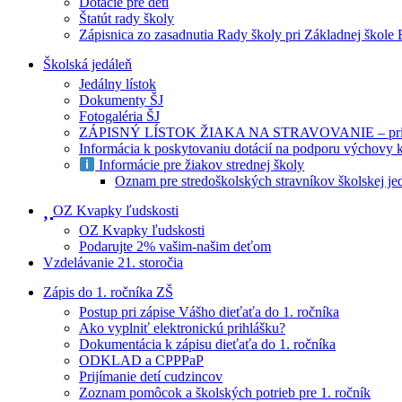
Dotácie pre deti
Štatút rady školy
Zápisnica zo zasadnutia Rady školy pri Základnej škole
Školská jedáleň
Jedálny lístok
Dokumenty ŠJ
Fotogaléria ŠJ
ZÁPISNÝ LÍSTOK ŽIAKA NA STRAVOVANIE – prihlášk
Informácia k poskytovaniu dotácií na podporu výchovy 
Informácie pre žiakov strednej školy
Oznam pre stredoškolských stravníkov školskej je
OZ Kvapky ľudskosti
OZ Kvapky ľudskosti
Podarujte 2% vašim-našim deťom
Vzdelávanie 21. storočia
Zápis do 1. ročníka ZŠ
Postup pri zápise Vášho dieťaťa do 1. ročníka
Ako vyplniť elektronickú prihlášku?
Dokumentácia k zápisu dieťaťa do 1. ročníka
ODKLAD a CPPPaP
Prijímanie detí cudzincov
Zoznam pomôcok a školských potrieb pre 1. ročník