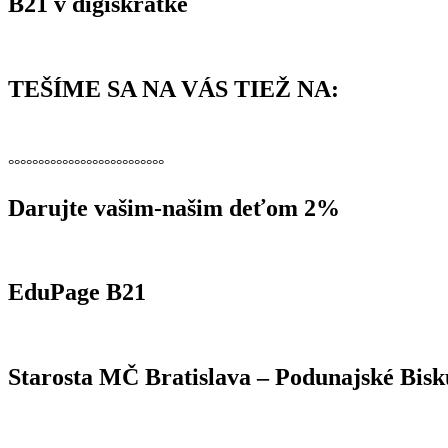
B21 v digiskratke
TEŠÍME SA NA VÁS TIEŽ NA:
°°°°°°°°°°°°°°°°°°°°°°°°°°
Darujte vašim-našim deťom 2%
EduPage B21
Starosta MČ Bratislava – Podunajské Bisk