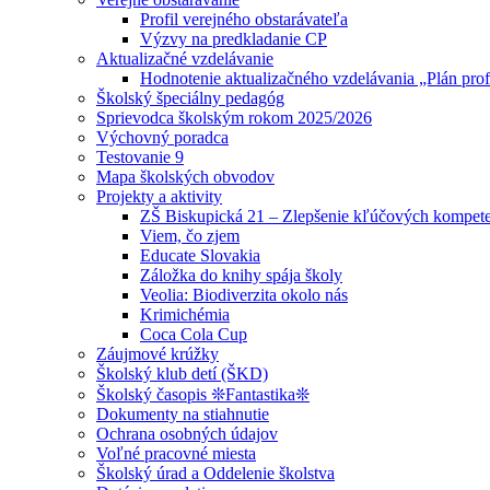
Profil verejného obstarávateľa
Výzvy na predkladanie CP
Aktualizačné vzdelávanie
Hodnotenie aktualizačného vzdelávania „Plán prof
Školský špeciálny pedagóg
Sprievodca školským rokom 2025/2026
Výchovný poradca
Testovanie 9
Mapa školských obvodov
Projekty a aktivity
ZŠ Biskupická 21 – Zlepšenie kľúčových kompete
Viem, čo zjem
Educate Slovakia
Záložka do knihy spája školy
Veolia: Biodiverzita okolo nás
Krimichémia
Coca Cola Cup
Záujmové krúžky
Školský klub detí (ŠKD)
Školský časopis ❊Fantastika❊
Dokumenty na stiahnutie
Ochrana osobných údajov
Voľné pracovné miesta
Školský úrad a Oddelenie školstva