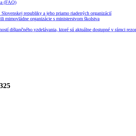
íka (FAQ)
u Slovenskej republiky a jeho priamo riadených organizácií
vili mimovládne organizácie s ministerstvom školstva
stí dištančného vzdelávania, ktoré sú aktuálne dostupné v rámci rezor
325