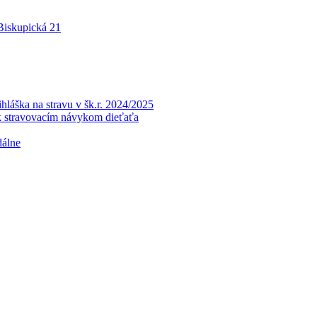
 Biskupická 21
a na stravu v šk.r. 2024/2025
k stravovacím návykom dieťaťa
dálne