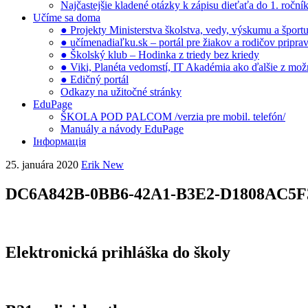
Najčastejšie kladené otázky k zápisu dieťaťa do 1. ročn
Učíme sa doma
● Projekty Ministerstva školstva, vedy, výskumu a šport
● učímenadiaľku.sk – portál pre žiakov a rodičov pripra
● Školský klub – Hodinka z triedy bez kriedy
● Viki, Planéta vedomstí, IT Akadémia ako ďalšie z možno
● Edičný portál
Odkazy na užitočné stránky
EduPage
ŠKOLA POD PALCOM /verzia pre mobil. telefón/
Manuály a návody EduPage
Інформація
25. januára 2020
Erik New
DC6A842B-0BB6-42A1-B3E2-D1808AC5F
Elektronická prihláška do školy