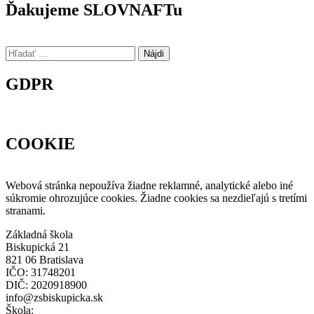
Ďakujeme SLOVNAFTu
Hľadať:
GDPR
COOKIE
Webová stránka nepoužíva žiadne reklamné, analytické alebo iné
súkromie ohrozujúce cookies. Žiadne cookies sa nezdieľajú s tretími
stranami.
Základná škola
Biskupická 21
821 06 Bratislava
IČO: 31748201
DIČ: 2020918900
info@zsbiskupicka.sk
Škola: