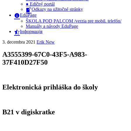
● Edičný portál
Odkazy na užitočné stránky
EduPage
ŠKOLA POD PALCOM /verzia pre mobil. telefón/
Manuály a návody EduPage
Інформація
3. decembra 2021
Erik New
A3555399-67C0-43F5-A983-
37F410D27F50
Elektronická prihláška do školy
B21 v digiskratke