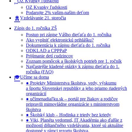
OZ Kvapky ľudskosti
OZ Kvapky ľudskosti
Podarujte 2% vašim-našim deťom
Vzdelávanie 21. storočia
Zápis do 1. ročníka ZŠ
Postup pri zápise Vášho dieťaťa do 1. ročníka
Ako vyplniť elektronickú prihlášku?
Dokumentácia k zápisu dieťaťa do 1. ročníka
ODKLAD a CPPPaP
Prijímanie detí cudzincov
Zoznam pomôcok a školských potrieb pre 1. ročník
Najčastejšie kladené otázky k zápisu dieťaťa do 1.
ročníka (FAQ)
Učíme sa doma
● Projekty Ministerstva školstva, vedy, výskumu
a športu Slovenskej republiky a jeho priamo riadených
organizácií
● učímenadiaľku.sk – portál pre žiakov a rodičov
pripravili mimovládne organizácie s ministerstvom
školstva
● Školský klub – Hodinka z triedy bez kriedy
● Viki, Planéta vedomstí, IT Akadémia ako ďalšie z
možností dištančného vzdelávania, ktoré sú aktuálne
dostupné v rámci rezortu školstva.