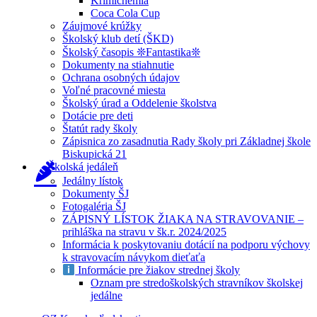
Krimichémia
Coca Cola Cup
Záujmové krúžky
Školský klub detí (ŠKD)
Školský časopis ❊Fantastika❊
Dokumenty na stiahnutie
Ochrana osobných údajov
Voľné pracovné miesta
Školský úrad a Oddelenie školstva
Dotácie pre deti
Štatút rady školy
Zápisnica zo zasadnutia Rady školy pri Základnej škole
Biskupická 21
Školská jedáleň
Jedálny lístok
Dokumenty ŠJ
Fotogaléria ŠJ
ZÁPISNÝ LÍSTOK ŽIAKA NA STRAVOVANIE –
prihláška na stravu v šk.r. 2024/2025
Informácia k poskytovaniu dotácií na podporu výchovy
k stravovacím návykom dieťaťa
Informácie pre žiakov strednej školy
Oznam pre stredoškolských stravníkov školskej
jedálne