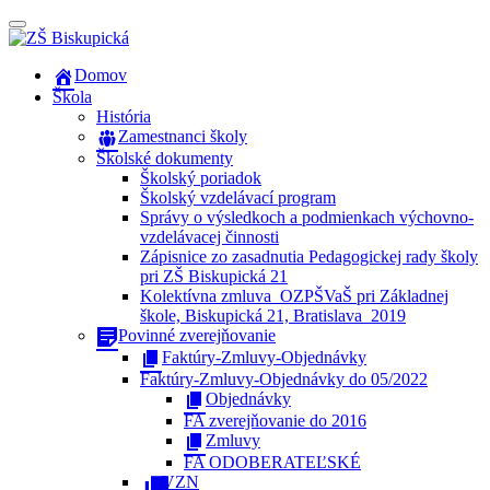
Prepínateľná
navigácia
Prejsť
Domov
na
Škola
obsah
História
Zamestnanci školy
Školské dokumenty
Školský poriadok
Školský vzdelávací program
Správy o výsledkoch a podmienkach výchovno-
vzdelávacej činnosti
Zápisnice zo zasadnutia Pedagogickej rady školy
pri ZŠ Biskupická 21
Kolektívna zmluva_OZPŠVaŠ pri Základnej
škole, Biskupická 21, Bratislava_2019
Povinné zverejňovanie
Faktúry-Zmluvy-Objednávky
Faktúry-Zmluvy-Objednávky do 05/2022
Objednávky
FA zverejňovanie do 2016
Zmluvy
FA ODOBERATEĽSKÉ
VZN