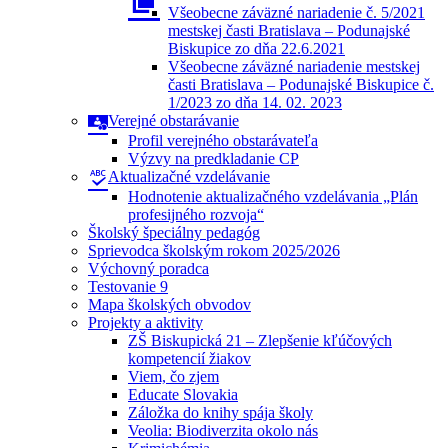
Všeobecne záväzné nariadenie č. 5/2021
mestskej časti Bratislava – Podunajské
Biskupice zo dňa 22.6.2021
Všeobecne záväzné nariadenie mestskej
časti Bratislava – Podunajské Biskupice č.
1/2023 zo dňa 14. 02. 2023
Verejné obstarávanie
Profil verejného obstarávateľa
Výzvy na predkladanie CP
Aktualizačné vzdelávanie
Hodnotenie aktualizačného vzdelávania „Plán
profesijného rozvoja“
Školský špeciálny pedagóg
Sprievodca školským rokom 2025/2026
Výchovný poradca
Testovanie 9
Mapa školských obvodov
Projekty a aktivity
ZŠ Biskupická 21 – Zlepšenie kľúčových
kompetencií žiakov
Viem, čo zjem
Educate Slovakia
Záložka do knihy spája školy
Veolia: Biodiverzita okolo nás