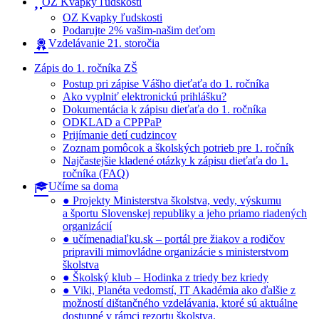
OZ Kvapky ľudskosti
OZ Kvapky ľudskosti
Podarujte 2% vašim-našim deťom
Vzdelávanie 21. storočia
Zápis do 1. ročníka ZŠ
Postup pri zápise Vášho dieťaťa do 1. ročníka
Ako vyplniť elektronickú prihlášku?
Dokumentácia k zápisu dieťaťa do 1. ročníka
ODKLAD a CPPPaP
Prijímanie detí cudzincov
Zoznam pomôcok a školských potrieb pre 1. ročník
Najčastejšie kladené otázky k zápisu dieťaťa do 1.
ročníka (FAQ)
Učíme sa doma
● Projekty Ministerstva školstva, vedy, výskumu
a športu Slovenskej republiky a jeho priamo riadených
organizácií
● učímenadiaľku.sk – portál pre žiakov a rodičov
pripravili mimovládne organizácie s ministerstvom
školstva
● Školský klub – Hodinka z triedy bez kriedy
● Viki, Planéta vedomstí, IT Akadémia ako ďalšie z
možností dištančného vzdelávania, ktoré sú aktuálne
dostupné v rámci rezortu školstva.