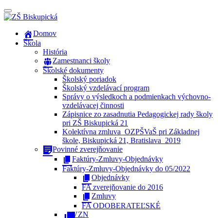
Prepínateľná
navigácia
Prejsť
Domov
na
Škola
obsah
História
Zamestnanci školy
Školské dokumenty
Školský poriadok
Školský vzdelávací program
Správy o výsledkoch a podmienkach výchovno-
vzdelávacej činnosti
Zápisnice zo zasadnutia Pedagogickej rady školy
pri ZŠ Biskupická 21
Kolektívna zmluva_OZPŠVaŠ pri Základnej
škole, Biskupická 21, Bratislava_2019
Povinné zverejňovanie
Faktúry-Zmluvy-Objednávky
Faktúry-Zmluvy-Objednávky do 05/2022
Objednávky
FA zverejňovanie do 2016
Zmluvy
FA ODOBERATEĽSKÉ
VZN