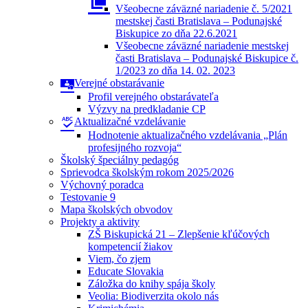
Všeobecne záväzné nariadenie č. 5/2021
mestskej časti Bratislava – Podunajské
Biskupice zo dňa 22.6.2021
Všeobecne záväzné nariadenie mestskej
časti Bratislava – Podunajské Biskupice č.
1/2023 zo dňa 14. 02. 2023
Verejné obstarávanie
Profil verejného obstarávateľa
Výzvy na predkladanie CP
Aktualizačné vzdelávanie
Hodnotenie aktualizačného vzdelávania „Plán
profesijného rozvoja“
Školský špeciálny pedagóg
Sprievodca školským rokom 2025/2026
Výchovný poradca
Testovanie 9
Mapa školských obvodov
Projekty a aktivity
ZŠ Biskupická 21 – Zlepšenie kľúčových
kompetencií žiakov
Viem, čo zjem
Educate Slovakia
Záložka do knihy spája školy
Veolia: Biodiverzita okolo nás