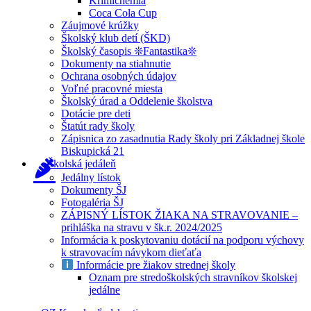
Krimichémia
Coca Cola Cup
Záujmové krúžky
Školský klub detí (ŠKD)
Školský časopis ❊Fantastika❊
Dokumenty na stiahnutie
Ochrana osobných údajov
Voľné pracovné miesta
Školský úrad a Oddelenie školstva
Dotácie pre deti
Štatút rady školy
Zápisnica zo zasadnutia Rady školy pri Základnej škole
Biskupická 21
Školská jedáleň
Jedálny lístok
Dokumenty ŠJ
Fotogaléria ŠJ
ZÁPISNÝ LÍSTOK ŽIAKA NA STRAVOVANIE –
prihláška na stravu v šk.r. 2024/2025
Informácia k poskytovaniu dotácií na podporu výchovy
k stravovacím návykom dieťaťa
Informácie pre žiakov strednej školy
Oznam pre stredoškolských stravníkov školskej
jedálne