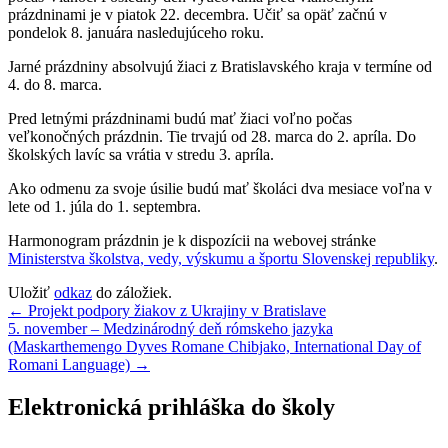
prázdninami je v piatok 22. decembra. Učiť sa opäť začnú v
pondelok 8. januára nasledujúceho roku.
Jarné prázdniny absolvujú žiaci z Bratislavského kraja v termíne od
4. do 8. marca.
Pred letnými prázdninami budú mať žiaci voľno počas
veľkonočných prázdnin. Tie trvajú od 28. marca do 2. apríla. Do
školských lavíc sa vrátia v stredu 3. apríla.
Ako odmenu za svoje úsilie budú mať školáci dva mesiace voľna v
lete od 1. júla do 1. septembra.
Harmonogram prázdnin je k dispozícii na webovej stránke
Ministerstva školstva, vedy, výskumu a športu Slovenskej republiky
.
Uložiť
odkaz
do záložiek.
Navigácia
←
Projekt podpory žiakov z Ukrajiny v Bratislave
5. november – Medzinárodný deň rómskeho jazyka
v
(Maskarthemengo Dyves Romane Chibjako, International Day of
článku
Romani Language)
→
Elektronická prihláška do školy