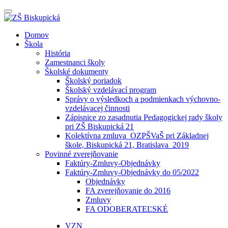
Prepínateľná
navigácia
Prejsť
Domov
na
Škola
obsah
História
Zamestnanci školy
Školské dokumenty
Školský poriadok
Školský vzdelávací program
Správy o výsledkoch a podmienkach výchovno-
vzdelávacej činnosti
Zápisnice zo zasadnutia Pedagogickej rady školy
pri ZŠ Biskupická 21
Kolektívna zmluva_OZPŠVaŠ pri Základnej
škole, Biskupická 21, Bratislava_2019
Povinné zverejňovanie
Faktúry-Zmluvy-Objednávky
Faktúry-Zmluvy-Objednávky do 05/2022
Objednávky
FA zverejňovanie do 2016
Zmluvy
FA ODOBERATEĽSKÉ
VZN