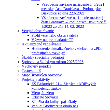
Všeobecne záväzné nariadenie č. 5/2021
mestskej časti Bratislava – Podunajské
Biskupice zo dňa 22.6.2021
Všeobecne záväzné nariadenie mestskej
časti Bratislava – Podunajské Biskupice č.
1/2023 zo dňa 14. 02. 2023
Verejné obstarávanie
Profil verejného obstarávateľa
Výzvy na predkladanie CP
Aktualizačné vzdelávanie
Hodnotenie aktualizačného vzdelávania „Plán
profesijného rozvoja“
Školský špeciálny pedagóg
Sprievodca školským rokom 2025/2026
Výchovný poradca
Testovanie 9
Mapa školských obvodov
Projekty a aktivity
ZŠ Biskupická 21 – Zlepšenie kľúčových
kompetencií žiakov
Viem, čo zjem
Educate Slovakia
Záložka do knihy spája školy
Veolia: Biodiverzita okolo nás