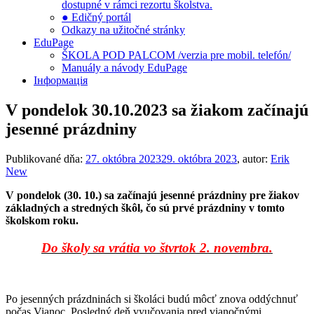
dostupné v rámci rezortu školstva.
● Edičný portál
Odkazy na užitočné stránky
EduPage
ŠKOLA POD PALCOM /verzia pre mobil. telefón/
Manuály a návody EduPage
Інформація
V pondelok 30.10.2023 sa žiakom začínajú
jesenné prázdniny
Publikované dňa:
27. októbra 2023
29. októbra 2023
, autor:
Erik
New
V pondelok (30. 10.) sa začínajú jesenné prázdniny pre žiakov
základných a stredných škôl, čo sú prvé prázdniny v tomto
školskom roku.
Do školy sa vrátia vo štvrtok 2. novembra.
Po jesenných prázdninách si školáci budú môcť znova oddýchnuť
počas Vianoc. Posledný deň vyučovania pred vianočnými