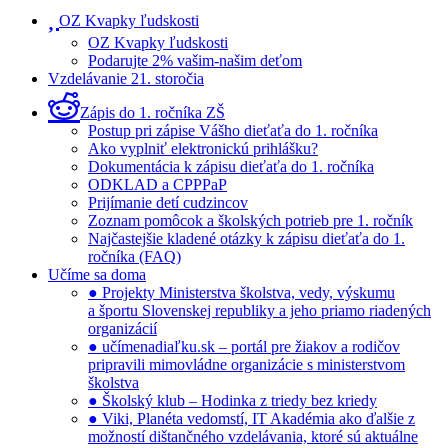
OZ Kvapky ľudskosti
OZ Kvapky ľudskosti
Podarujte 2% vašim-našim deťom
Vzdelávanie 21. storočia
Zápis do 1. ročníka ZŠ
Postup pri zápise Vášho dieťaťa do 1. ročníka
Ako vyplniť elektronickú prihlášku?
Dokumentácia k zápisu dieťaťa do 1. ročníka
ODKLAD a CPPPaP
Prijímanie detí cudzincov
Zoznam pomôcok a školských potrieb pre 1. ročník
Najčastejšie kladené otázky k zápisu dieťaťa do 1.
ročníka (FAQ)
Učíme sa doma
● Projekty Ministerstva školstva, vedy, výskumu
a športu Slovenskej republiky a jeho priamo riadených
organizácií
● učímenadiaľku.sk – portál pre žiakov a rodičov
pripravili mimovládne organizácie s ministerstvom
školstva
● Školský klub – Hodinka z triedy bez kriedy
● Viki, Planéta vedomstí, IT Akadémia ako ďalšie z
možností dištančného vzdelávania, ktoré sú aktuálne