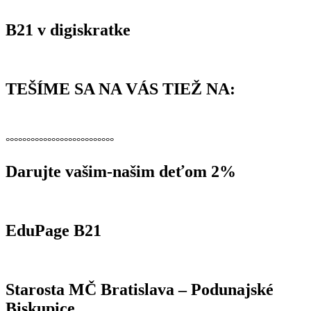
B21 v digiskratke
TEŠÍME SA NA VÁS TIEŽ NA:
°°°°°°°°°°°°°°°°°°°°°°°°°°
Darujte vašim-našim deťom 2%
EduPage B21
Starosta MČ Bratislava – Podunajské
Biskupice