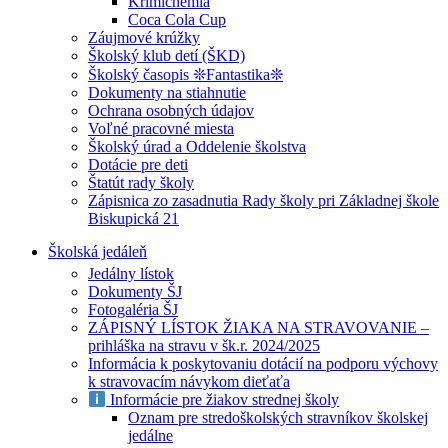
Krimichémia
Coca Cola Cup
Záujmové krúžky
Školský klub detí (ŠKD)
Školský časopis ❊Fantastika❊
Dokumenty na stiahnutie
Ochrana osobných údajov
Voľné pracovné miesta
Školský úrad a Oddelenie školstva
Dotácie pre deti
Štatút rady školy
Zápisnica zo zasadnutia Rady školy pri Základnej škole
Biskupická 21
Školská jedáleň
Jedálny lístok
Dokumenty ŠJ
Fotogaléria ŠJ
ZÁPISNÝ LÍSTOK ŽIAKA NA STRAVOVANIE –
prihláška na stravu v šk.r. 2024/2025
Informácia k poskytovaniu dotácií na podporu výchovy
k stravovacím návykom dieťaťa
Informácie pre žiakov strednej školy
Oznam pre stredoškolských stravníkov školskej
jedálne