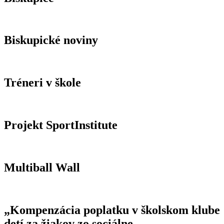
Biskupické noviny
Tréneri v škole
Projekt SportInstitute
Multiball Wall
„Kompenzácia poplatku v školskom klube
detí za žiakov zo sociálne