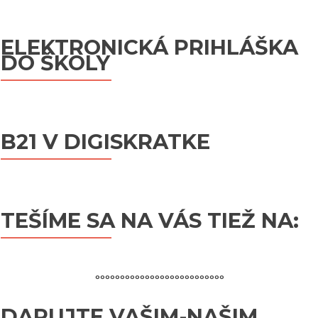
v
EduPage
článku
ELEKTRONICKÁ PRIHLÁŠKA
DO ŠKOLY
Інформація
B21 V DIGISKRATKE
TEŠÍME SA NA VÁS TIEŽ NA:
°°°°°°°°°°°°°°°°°°°°°°°°°°
DARUJTE VAŠIM-NAŠIM