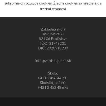
súkromie ohrozujúce cookies. Žiadne cookies sa nezdieľajú s
tretími stranami.
Základná škola
Biskupická 21
821 06 Bratislava
IČO: 31748201
DIČ: 2020918900
info@zsbiskupicka.sk
Škola:
+421 2 456 44 715
Školská jedáleň:
+421 2 452 48 675