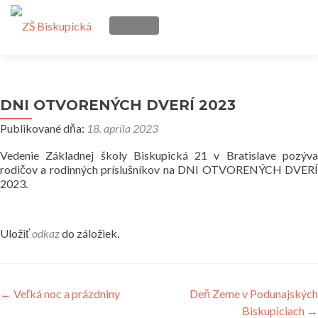
PREPÍNATEĽNÁ NAVIGÁCIA
Prejsť
Domov
na
obsah
DNI OTVORENÝCH DVERÍ 2023
Škola
Publikované dňa:
18. apríla 2023
Školská jedáleň
Vedenie Základnej školy Biskupická 21 v Bratislave pozýva
rodičov a rodinných príslušníkov na DNI OTVORENÝCH DVERÍ
2023.
OZ Kvapky ľudskosti
Vzdelávanie 21. storočia
Uložiť
odkaz
do záložiek.
Zápis do 1. ročníka ZŠ
Navigácia
←
Veľká noc a prázdniny
Deň Zeme v Podunajských
Učíme sa doma
Biskupiciach
→