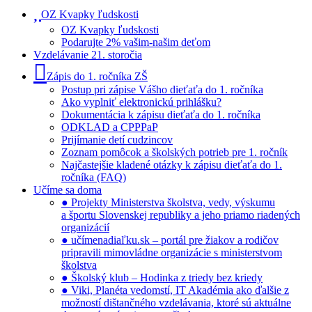
OZ Kvapky ľudskosti
OZ Kvapky ľudskosti
Podarujte 2% vašim-našim deťom
Vzdelávanie 21. storočia
Zápis do 1. ročníka ZŠ
Postup pri zápise Vášho dieťaťa do 1. ročníka
Ako vyplniť elektronickú prihlášku?
Dokumentácia k zápisu dieťaťa do 1. ročníka
ODKLAD a CPPPaP
Prijímanie detí cudzincov
Zoznam pomôcok a školských potrieb pre 1. ročník
Najčastejšie kladené otázky k zápisu dieťaťa do 1.
ročníka (FAQ)
Učíme sa doma
● Projekty Ministerstva školstva, vedy, výskumu
a športu Slovenskej republiky a jeho priamo riadených
organizácií
● učímenadiaľku.sk – portál pre žiakov a rodičov
pripravili mimovládne organizácie s ministerstvom
školstva
● Školský klub – Hodinka z triedy bez kriedy
● Viki, Planéta vedomstí, IT Akadémia ako ďalšie z
možností dištančného vzdelávania, ktoré sú aktuálne