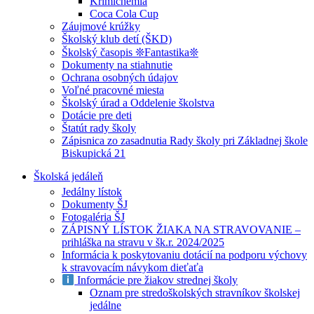
Krimichémia
Coca Cola Cup
Záujmové krúžky
Školský klub detí (ŠKD)
Školský časopis ❊Fantastika❊
Dokumenty na stiahnutie
Ochrana osobných údajov
Voľné pracovné miesta
Školský úrad a Oddelenie školstva
Dotácie pre deti
Štatút rady školy
Zápisnica zo zasadnutia Rady školy pri Základnej škole
Biskupická 21
Školská jedáleň
Jedálny lístok
Dokumenty ŠJ
Fotogaléria ŠJ
ZÁPISNÝ LÍSTOK ŽIAKA NA STRAVOVANIE –
prihláška na stravu v šk.r. 2024/2025
Informácia k poskytovaniu dotácií na podporu výchovy
k stravovacím návykom dieťaťa
Informácie pre žiakov strednej školy
Oznam pre stredoškolských stravníkov školskej
jedálne