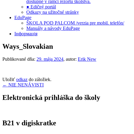
dostupné v rámci rezortu školstva.
● Edičný portál
Odkazy na užitočné stránky
EduPage
ŠKOLA POD PALCOM /verzia pre mobil. telefón/
Manuály a návody EduPage
Інформація
Ways_Slovakian
Publikované dňa:
29. mája 2024
, autor:
Erik New
Uložiť
odkaz
do záložiek.
Navigácia
←
NIE NENÁVISTI
v
Elektronická prihláška do školy
článku
B21 v digiskratke