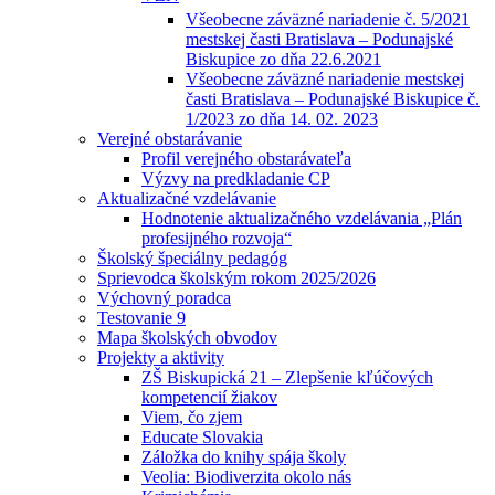
Všeobecne záväzné nariadenie č. 5/2021
mestskej časti Bratislava – Podunajské
Biskupice zo dňa 22.6.2021
Všeobecne záväzné nariadenie mestskej
časti Bratislava – Podunajské Biskupice č.
1/2023 zo dňa 14. 02. 2023
Verejné obstarávanie
Profil verejného obstarávateľa
Výzvy na predkladanie CP
Aktualizačné vzdelávanie
Hodnotenie aktualizačného vzdelávania „Plán
profesijného rozvoja“
Školský špeciálny pedagóg
Sprievodca školským rokom 2025/2026
Výchovný poradca
Testovanie 9
Mapa školských obvodov
Projekty a aktivity
ZŠ Biskupická 21 – Zlepšenie kľúčových
kompetencií žiakov
Viem, čo zjem
Educate Slovakia
Záložka do knihy spája školy
Veolia: Biodiverzita okolo nás