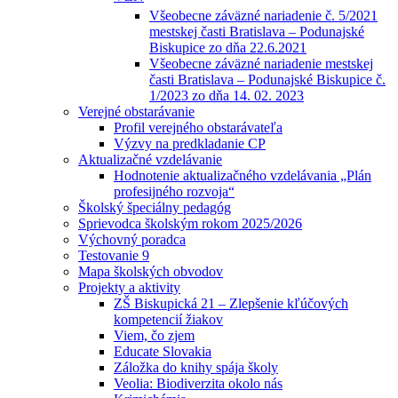
Všeobecne záväzné nariadenie č. 5/2021
mestskej časti Bratislava – Podunajské
Biskupice zo dňa 22.6.2021
Všeobecne záväzné nariadenie mestskej
časti Bratislava – Podunajské Biskupice č.
1/2023 zo dňa 14. 02. 2023
Verejné obstarávanie
Profil verejného obstarávateľa
Výzvy na predkladanie CP
Aktualizačné vzdelávanie
Hodnotenie aktualizačného vzdelávania „Plán
profesijného rozvoja“
Školský špeciálny pedagóg
Sprievodca školským rokom 2025/2026
Výchovný poradca
Testovanie 9
Mapa školských obvodov
Projekty a aktivity
ZŠ Biskupická 21 – Zlepšenie kľúčových
kompetencií žiakov
Viem, čo zjem
Educate Slovakia
Záložka do knihy spája školy
Veolia: Biodiverzita okolo nás