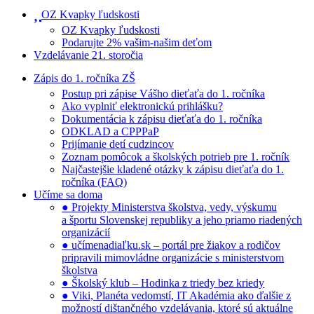
OZ Kvapky ľudskosti
OZ Kvapky ľudskosti
Podarujte 2% vašim-našim deťom
Vzdelávanie 21. storočia
Zápis do 1. ročníka ZŠ
Postup pri zápise Vášho dieťaťa do 1. ročníka
Ako vyplniť elektronickú prihlášku?
Dokumentácia k zápisu dieťaťa do 1. ročníka
ODKLAD a CPPPaP
Prijímanie detí cudzincov
Zoznam pomôcok a školských potrieb pre 1. ročník
Najčastejšie kladené otázky k zápisu dieťaťa do 1.
ročníka (FAQ)
Učíme sa doma
● Projekty Ministerstva školstva, vedy, výskumu
a športu Slovenskej republiky a jeho priamo riadených
organizácií
● učímenadiaľku.sk – portál pre žiakov a rodičov
pripravili mimovládne organizácie s ministerstvom
školstva
● Školský klub – Hodinka z triedy bez kriedy
● Viki, Planéta vedomstí, IT Akadémia ako ďalšie z
možností dištančného vzdelávania, ktoré sú aktuálne