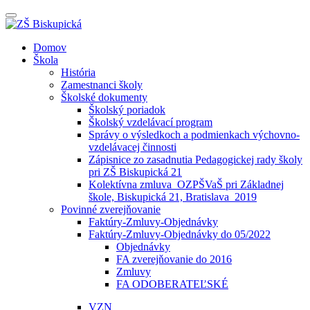
Prepínateľná
navigácia
Prejsť
Domov
na
Škola
obsah
História
Zamestnanci školy
Školské dokumenty
Školský poriadok
Školský vzdelávací program
Správy o výsledkoch a podmienkach výchovno-
vzdelávacej činnosti
Zápisnice zo zasadnutia Pedagogickej rady školy
pri ZŠ Biskupická 21
Kolektívna zmluva_OZPŠVaŠ pri Základnej
škole, Biskupická 21, Bratislava_2019
Povinné zverejňovanie
Faktúry-Zmluvy-Objednávky
Faktúry-Zmluvy-Objednávky do 05/2022
Objednávky
FA zverejňovanie do 2016
Zmluvy
FA ODOBERATEĽSKÉ
VZN