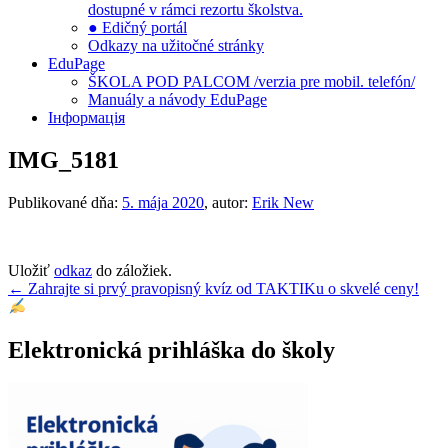
dostupné v rámci rezortu školstva.
● Edičný portál
Odkazy na užitočné stránky
EduPage
ŠKOLA POD PALCOM /verzia pre mobil. telefón/
Manuály a návody EduPage
Інформація
IMG_5181
Publikované dňa:
5. mája 2020
, autor:
Erik New
Uložiť
odkaz
do záložiek.
Navigácia
←
Zahrajte si prvý pravopisný kvíz od TAKTIKu o skvelé ceny!
v
článku
Elektronická prihláška do školy