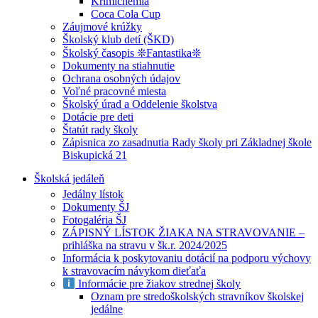
Krimichémia
Coca Cola Cup
Záujmové krúžky
Školský klub detí (ŠKD)
Školský časopis ❊Fantastika❊
Dokumenty na stiahnutie
Ochrana osobných údajov
Voľné pracovné miesta
Školský úrad a Oddelenie školstva
Dotácie pre deti
Štatút rady školy
Zápisnica zo zasadnutia Rady školy pri Základnej škole
Biskupická 21
Školská jedáleň
Jedálny lístok
Dokumenty ŠJ
Fotogaléria ŠJ
ZÁPISNÝ LÍSTOK ŽIAKA NA STRAVOVANIE –
prihláška na stravu v šk.r. 2024/2025
Informácia k poskytovaniu dotácií na podporu výchovy
k stravovacím návykom dieťaťa
Informácie pre žiakov strednej školy
Oznam pre stredoškolských stravníkov školskej
jedálne