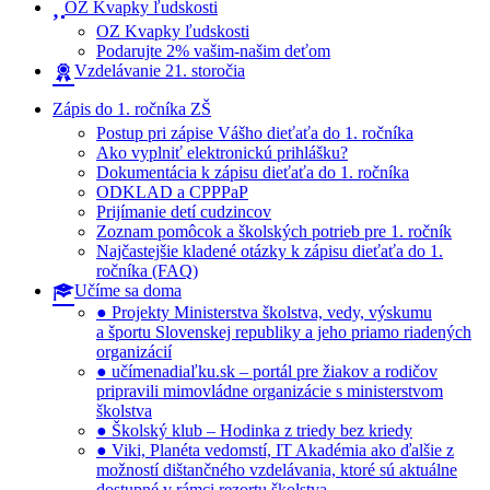
OZ Kvapky ľudskosti
OZ Kvapky ľudskosti
Podarujte 2% vašim-našim deťom
Vzdelávanie 21. storočia
Zápis do 1. ročníka ZŠ
Postup pri zápise Vášho dieťaťa do 1. ročníka
Ako vyplniť elektronickú prihlášku?
Dokumentácia k zápisu dieťaťa do 1. ročníka
ODKLAD a CPPPaP
Prijímanie detí cudzincov
Zoznam pomôcok a školských potrieb pre 1. ročník
Najčastejšie kladené otázky k zápisu dieťaťa do 1.
ročníka (FAQ)
Učíme sa doma
● Projekty Ministerstva školstva, vedy, výskumu
a športu Slovenskej republiky a jeho priamo riadených
organizácií
● učímenadiaľku.sk – portál pre žiakov a rodičov
pripravili mimovládne organizácie s ministerstvom
školstva
● Školský klub – Hodinka z triedy bez kriedy
● Viki, Planéta vedomstí, IT Akadémia ako ďalšie z
možností dištančného vzdelávania, ktoré sú aktuálne
dostupné v rámci rezortu školstva.