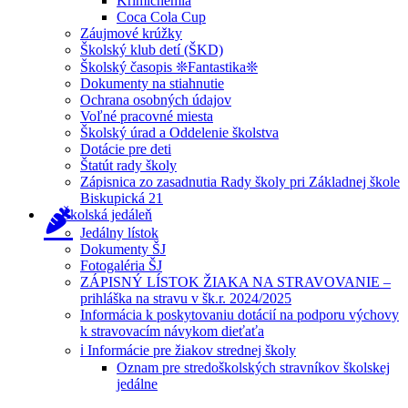
Krimichémia
Coca Cola Cup
Záujmové krúžky
Školský klub detí (ŠKD)
Školský časopis ❊Fantastika❊
Dokumenty na stiahnutie
Ochrana osobných údajov
Voľné pracovné miesta
Školský úrad a Oddelenie školstva
Dotácie pre deti
Štatút rady školy
Zápisnica zo zasadnutia Rady školy pri Základnej škole
Biskupická 21
Školská jedáleň
Jedálny lístok
Dokumenty ŠJ
Fotogaléria ŠJ
ZÁPISNÝ LÍSTOK ŽIAKA NA STRAVOVANIE –
prihláška na stravu v šk.r. 2024/2025
Informácia k poskytovaniu dotácií na podporu výchovy
k stravovacím návykom dieťaťa
ℹ️ Informácie pre žiakov strednej školy
Oznam pre stredoškolských stravníkov školskej
jedálne