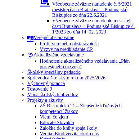
Všeobecne záväzné nariadenie č. 5/2021
mestskej časti Bratislava – Podunajské
Biskupice zo dňa 22.6.2021
Všeobecne záväzné nariadenie mestskej
časti Bratislava – Podunajské Biskupice č.
1/2023 zo dňa 14. 02. 2023
Verejné obstarávanie
Profil verejného obstarávateľa
Výzvy na predkladanie CP
Aktualizačné vzdelávanie
Hodnotenie aktualizačného vzdelávania „Plán
profesijného rozvoja“
Školský špeciálny pedagóg
Sprievodca školským rokom 2025/2026
Výchovný poradca
Testovanie 9
Mapa školských obvodov
Projekty a aktivity
ZŠ Biskupická 21 – Zlepšenie kľúčových
kompetencií žiakov
Viem, čo zjem
Educate Slovakia
Záložka do knihy spája školy
Veolia: Biodiverzita okolo nás