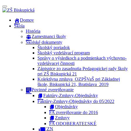
Prepínateľná
navigácia
Prejsť
Domov
na
Škola
obsah
História
Zamestnanci školy
Školské dokumenty
Školský poriadok
Školský vzdelávací program
Správy o výsledkoch a podmienkach výchovno-
vzdelávacej činnosti
Zápisnice zo zasadnutia Pedagogickej rady školy
pri ZŠ Biskupická 21
Kolektívna zmluva_OZPŠVaŠ pri Základnej
škole, Biskupická 21, Bratislava_2019
Povinné zverejňovanie
Faktúry-Zmluvy-Objednávky
Faktúry-Zmluvy-Objednávky do 05/2022
Objednávky
FA zverejňovanie do 2016
Zmluvy
FA ODOBERATEĽSKÉ
VZN