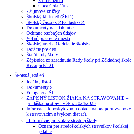
Krimichémia
Coca Cola Cup
Záujmové krúžky
Školský klub detí (ŠKD)
Školský časopis ❊Fantastika❊
Dokumenty na stiahnutie
Ochrana osobných údajov
Voľné pracovné miesta
Školský úrad a Oddelenie školstva
Dotácie pre deti
Štatút rady školy
Zápisnica zo zasadnutia Rady školy pri Základnej škole
Biskupická 21
Školská jedáleň
Jedálny lístok
Dokumenty ŠJ
Fotogaléria ŠJ
ZÁPISNÝ LÍSTOK ŽIAKA NA STRAVOVANIE –
prihláška na stravu v šk.r. 2024/2025
Informácia k poskytovaniu dotácií na podporu výchovy
k stravovacím návykom dieťaťa
ℹ️ Informácie pre žiakov strednej školy
Oznam pre stredoškolských stravníkov školskej
jedálne