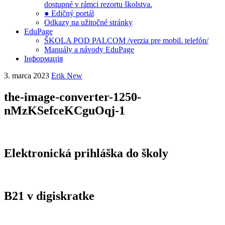
dostupné v rámci rezortu školstva.
● Edičný portál
Odkazy na užitočné stránky
EduPage
ŠKOLA POD PALCOM /verzia pre mobil. telefón/
Manuály a návody EduPage
Інформація
3. marca 2023
Erik New
the-image-converter-1250-
nMzKSefceKCguOqj-1
Elektronická prihláška do školy
B21 v digiskratke