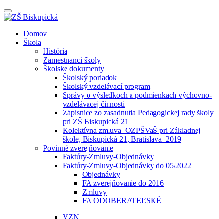
Prepínateľná
navigácia
Prejsť
Domov
na
Škola
obsah
História
Zamestnanci školy
Školské dokumenty
Školský poriadok
Školský vzdelávací program
Správy o výsledkoch a podmienkach výchovno-
vzdelávacej činnosti
Zápisnice zo zasadnutia Pedagogickej rady školy
pri ZŠ Biskupická 21
Kolektívna zmluva_OZPŠVaŠ pri Základnej
škole, Biskupická 21, Bratislava_2019
Povinné zverejňovanie
Faktúry-Zmluvy-Objednávky
Faktúry-Zmluvy-Objednávky do 05/2022
Objednávky
FA zverejňovanie do 2016
Zmluvy
FA ODOBERATEĽSKÉ
VZN