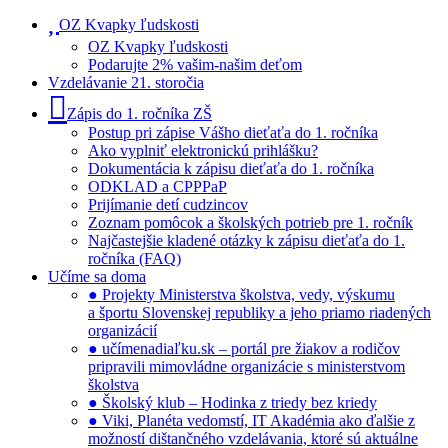
OZ Kvapky ľudskosti
OZ Kvapky ľudskosti
Podarujte 2% vašim-našim deťom
Vzdelávanie 21. storočia
Zápis do 1. ročníka ZŠ
Postup pri zápise Vášho dieťaťa do 1. ročníka
Ako vyplniť elektronickú prihlášku?
Dokumentácia k zápisu dieťaťa do 1. ročníka
ODKLAD a CPPPaP
Prijímanie detí cudzincov
Zoznam pomôcok a školských potrieb pre 1. ročník
Najčastejšie kladené otázky k zápisu dieťaťa do 1.
ročníka (FAQ)
Učíme sa doma
● Projekty Ministerstva školstva, vedy, výskumu
a športu Slovenskej republiky a jeho priamo riadených
organizácií
● učímenadiaľku.sk – portál pre žiakov a rodičov
pripravili mimovládne organizácie s ministerstvom
školstva
● Školský klub – Hodinka z triedy bez kriedy
● Viki, Planéta vedomstí, IT Akadémia ako ďalšie z
možností dištančného vzdelávania, ktoré sú aktuálne