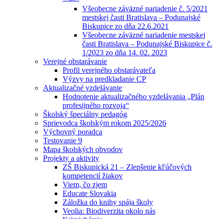
Všeobecne záväzné nariadenie č. 5/2021
mestskej časti Bratislava – Podunajské
Biskupice zo dňa 22.6.2021
Všeobecne záväzné nariadenie mestskej
časti Bratislava – Podunajské Biskupice č.
1/2023 zo dňa 14. 02. 2023
Verejné obstarávanie
Profil verejného obstarávateľa
Výzvy na predkladanie CP
Aktualizačné vzdelávanie
Hodnotenie aktualizačného vzdelávania „Plán
profesijného rozvoja“
Školský špeciálny pedagóg
Sprievodca školským rokom 2025/2026
Výchovný poradca
Testovanie 9
Mapa školských obvodov
Projekty a aktivity
ZŠ Biskupická 21 – Zlepšenie kľúčových
kompetencií žiakov
Viem, čo zjem
Educate Slovakia
Záložka do knihy spája školy
Veolia: Biodiverzita okolo nás