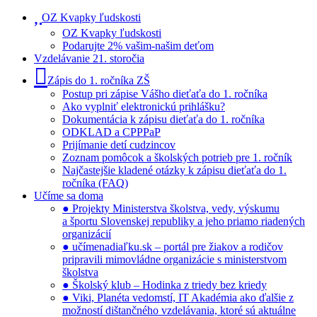
OZ Kvapky ľudskosti
OZ Kvapky ľudskosti
Podarujte 2% vašim-našim deťom
Vzdelávanie 21. storočia
Zápis do 1. ročníka ZŠ
Postup pri zápise Vášho dieťaťa do 1. ročníka
Ako vyplniť elektronickú prihlášku?
Dokumentácia k zápisu dieťaťa do 1. ročníka
ODKLAD a CPPPaP
Prijímanie detí cudzincov
Zoznam pomôcok a školských potrieb pre 1. ročník
Najčastejšie kladené otázky k zápisu dieťaťa do 1.
ročníka (FAQ)
Učíme sa doma
● Projekty Ministerstva školstva, vedy, výskumu
a športu Slovenskej republiky a jeho priamo riadených
organizácií
● učímenadiaľku.sk – portál pre žiakov a rodičov
pripravili mimovládne organizácie s ministerstvom
školstva
● Školský klub – Hodinka z triedy bez kriedy
● Viki, Planéta vedomstí, IT Akadémia ako ďalšie z
možností dištančného vzdelávania, ktoré sú aktuálne