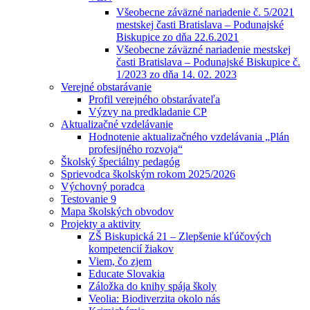
Všeobecne záväzné nariadenie č. 5/2021
mestskej časti Bratislava – Podunajské
Biskupice zo dňa 22.6.2021
Všeobecne záväzné nariadenie mestskej
časti Bratislava – Podunajské Biskupice č.
1/2023 zo dňa 14. 02. 2023
Verejné obstarávanie
Profil verejného obstarávateľa
Výzvy na predkladanie CP
Aktualizačné vzdelávanie
Hodnotenie aktualizačného vzdelávania „Plán
profesijného rozvoja“
Školský špeciálny pedagóg
Sprievodca školským rokom 2025/2026
Výchovný poradca
Testovanie 9
Mapa školských obvodov
Projekty a aktivity
ZŠ Biskupická 21 – Zlepšenie kľúčových
kompetencií žiakov
Viem, čo zjem
Educate Slovakia
Záložka do knihy spája školy
Veolia: Biodiverzita okolo nás