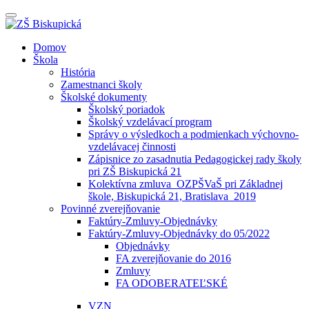
Prepínateľná
navigácia
Prejsť
Domov
na
Škola
obsah
História
Zamestnanci školy
Školské dokumenty
Školský poriadok
Školský vzdelávací program
Správy o výsledkoch a podmienkach výchovno-
vzdelávacej činnosti
Zápisnice zo zasadnutia Pedagogickej rady školy
pri ZŠ Biskupická 21
Kolektívna zmluva_OZPŠVaŠ pri Základnej
škole, Biskupická 21, Bratislava_2019
Povinné zverejňovanie
Faktúry-Zmluvy-Objednávky
Faktúry-Zmluvy-Objednávky do 05/2022
Objednávky
FA zverejňovanie do 2016
Zmluvy
FA ODOBERATEĽSKÉ
VZN