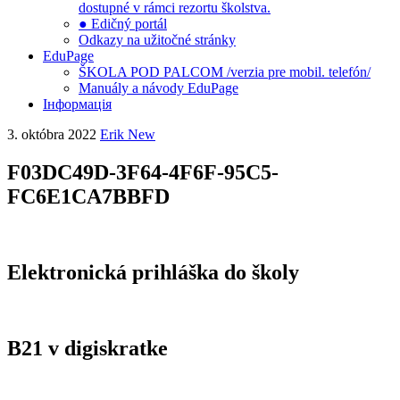
dostupné v rámci rezortu školstva.
● Edičný portál
Odkazy na užitočné stránky
EduPage
ŠKOLA POD PALCOM /verzia pre mobil. telefón/
Manuály a návody EduPage
Інформація
3. októbra 2022
Erik New
F03DC49D-3F64-4F6F-95C5-
FC6E1CA7BBFD
Elektronická prihláška do školy
B21 v digiskratke