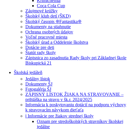
Krimichémia
Coca Cola Cup
Záujmové krúžky
Školský klub detí (ŠKD)
Školský časopis ❊Fantastika❊
Dokumenty na stiahnutie
Ochrana osobných údajov
Voľné pracovné miesta
Školský úrad a Oddelenie školstva
Dotácie pre deti
Štatút rady školy
Zápisnica zo zasadnutia Rady školy pri Základnej škole
Biskupická 21
Školská jedáleň
Jedálny lístok
Dokumenty ŠJ
Fotogaléria ŠJ
ZÁPISNÝ LÍSTOK ŽIAKA NA STRAVOVANIE –
prihláška na stravu v šk.r. 2024/2025
Informácia k poskytovaniu dotácií na podporu výchovy
k stravovacím návykom dieťaťa
ℹ️ Informácie pre žiakov strednej školy
Oznam pre stredoškolských stravníkov školskej
jedálne