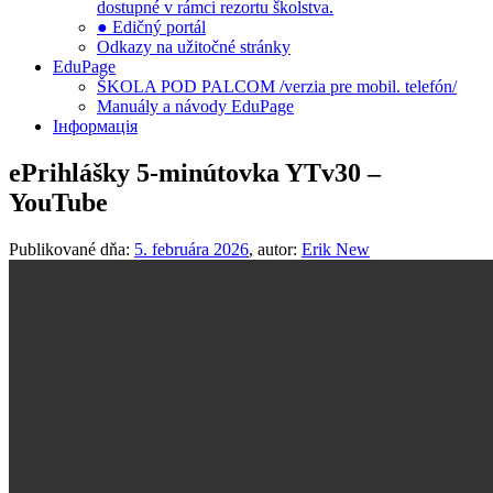
dostupné v rámci rezortu školstva.
● Edičný portál
Odkazy na užitočné stránky
EduPage
ŠKOLA POD PALCOM /verzia pre mobil. telefón/
Manuály a návody EduPage
Інформація
ePrihlášky 5-minútovka YTv30 –
YouTube
Publikované dňa:
5. februára 2026
, autor:
Erik New