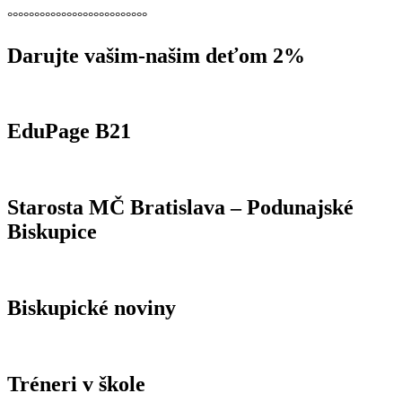
°°°°°°°°°°°°°°°°°°°°°°°°°°
Darujte vašim-našim deťom 2%
EduPage B21
Starosta MČ Bratislava – Podunajské
Biskupice
Biskupické noviny
Tréneri v škole