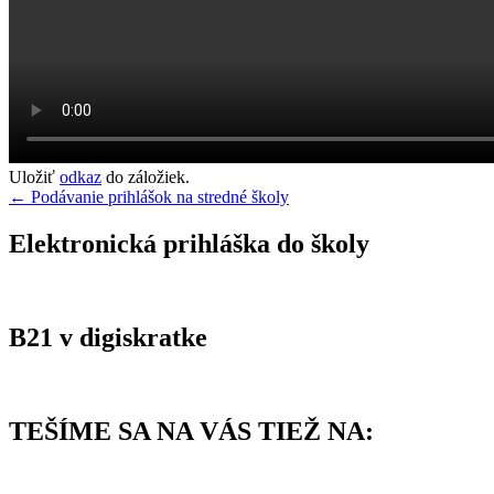
Uložiť
odkaz
do záložiek.
Navigácia
←
Podávanie prihlášok na stredné školy
v
Elektronická prihláška do školy
článku
B21 v digiskratke
TEŠÍME SA NA VÁS TIEŽ NA: