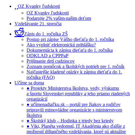
OZ Kvapky ľudskosti
OZ Kvapky ľudskosti
Podarujte 2% vašim-našim deťom
Vzdelávanie 21. storočia
Zápis do 1. ročníka ZŠ
Postup pri zápise Vášho dieťaťa do 1. ročníka
Ako vyplniť elektronickú prihlášku?
Dokumentácia k zápisu dieťaťa do 1. ročníka
ODKLAD a CPPPaP
Prijímanie detí cudzincov
Zoznam pomôcok a školských potrieb pre 1. ročník
Najčastejšie kladené otázky k zápisu dieťaťa do 1.
ročníka (FAQ)
Učíme sa doma
● Projekty Ministerstva školstva, vedy, výskumu
a športu Slovenskej republiky a jeho priamo riadených
organizácií
● učímenadiaľku.sk – portál pre žiakov a rodičov
pripravili mimovládne organizácie s ministerstvom
školstva
● Školský klub – Hodinka z triedy bez kriedy
● Viki, Planéta vedomstí, IT Akadémia ako ďalšie z
možností dištančného vzdelávania, ktoré sú aktuálne