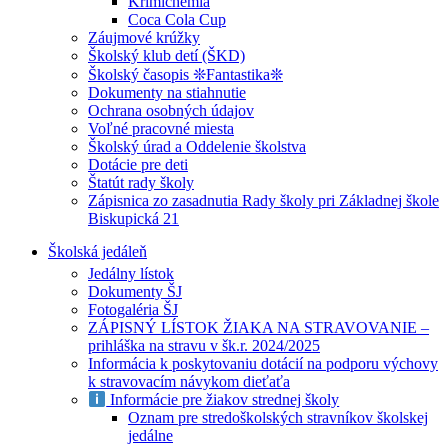
Krimichémia
Coca Cola Cup
Záujmové krúžky
Školský klub detí (ŠKD)
Školský časopis ❊Fantastika❊
Dokumenty na stiahnutie
Ochrana osobných údajov
Voľné pracovné miesta
Školský úrad a Oddelenie školstva
Dotácie pre deti
Štatút rady školy
Zápisnica zo zasadnutia Rady školy pri Základnej škole
Biskupická 21
Školská jedáleň
Jedálny lístok
Dokumenty ŠJ
Fotogaléria ŠJ
ZÁPISNÝ LÍSTOK ŽIAKA NA STRAVOVANIE –
prihláška na stravu v šk.r. 2024/2025
Informácia k poskytovaniu dotácií na podporu výchovy
k stravovacím návykom dieťaťa
Informácie pre žiakov strednej školy
Oznam pre stredoškolských stravníkov školskej
jedálne