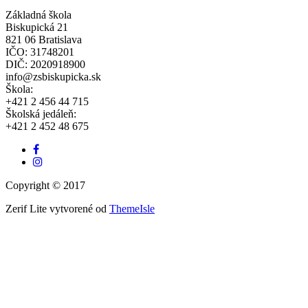
Základná škola
Biskupická 21
821 06 Bratislava
IČO: 31748201
DIČ: 2020918900
info@zsbiskupicka.sk
Škola:
+421 2 456 44 715
Školská jedáleň:
+421 2 452 48 675
Facebook
odkaz
Instagram
link
Copyright © 2017
Zerif Lite
vytvorené od
ThemeIsle