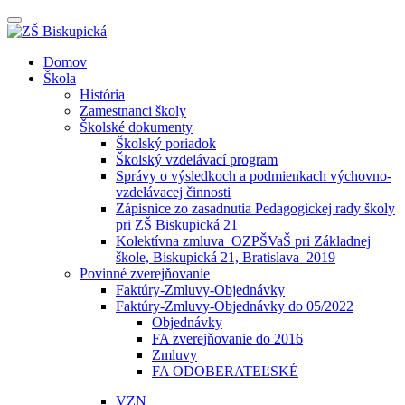
Prepínateľná
navigácia
Prejsť
Domov
na
Škola
obsah
História
Zamestnanci školy
Školské dokumenty
Školský poriadok
Školský vzdelávací program
Správy o výsledkoch a podmienkach výchovno-
vzdelávacej činnosti
Zápisnice zo zasadnutia Pedagogickej rady školy
pri ZŠ Biskupická 21
Kolektívna zmluva_OZPŠVaŠ pri Základnej
škole, Biskupická 21, Bratislava_2019
Povinné zverejňovanie
Faktúry-Zmluvy-Objednávky
Faktúry-Zmluvy-Objednávky do 05/2022
Objednávky
FA zverejňovanie do 2016
Zmluvy
FA ODOBERATEĽSKÉ
VZN