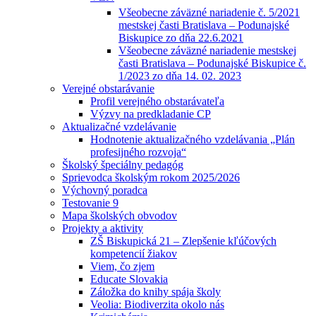
Všeobecne záväzné nariadenie č. 5/2021
mestskej časti Bratislava – Podunajské
Biskupice zo dňa 22.6.2021
Všeobecne záväzné nariadenie mestskej
časti Bratislava – Podunajské Biskupice č.
1/2023 zo dňa 14. 02. 2023
Verejné obstarávanie
Profil verejného obstarávateľa
Výzvy na predkladanie CP
Aktualizačné vzdelávanie
Hodnotenie aktualizačného vzdelávania „Plán
profesijného rozvoja“
Školský špeciálny pedagóg
Sprievodca školským rokom 2025/2026
Výchovný poradca
Testovanie 9
Mapa školských obvodov
Projekty a aktivity
ZŠ Biskupická 21 – Zlepšenie kľúčových
kompetencií žiakov
Viem, čo zjem
Educate Slovakia
Záložka do knihy spája školy
Veolia: Biodiverzita okolo nás