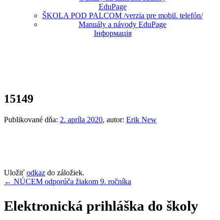
EduPage
ŠKOLA POD PALCOM /verzia pre mobil. telefón/
Manuály a návody EduPage
Інформація
15149
Publikované dňa:
2. apríla 2020
, autor:
Erik New
Uložiť
odkaz
do záložiek.
Navigácia
←
NÚCEM odporúča žiakom 9. ročníka
v
Elektronická prihláška do školy
článku