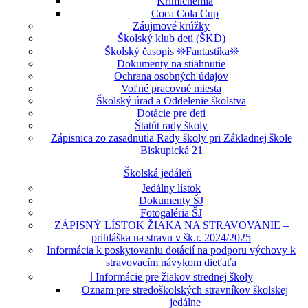
Krimichémia
Coca Cola Cup
Záujmové krúžky
Školský klub detí (ŠKD)
Školský časopis ❊Fantastika❊
Dokumenty na stiahnutie
Ochrana osobných údajov
Voľné pracovné miesta
Školský úrad a Oddelenie školstva
Dotácie pre deti
Štatút rady školy
Zápisnica zo zasadnutia Rady školy pri Základnej škole
Biskupická 21
Školská jedáleň
Jedálny lístok
Dokumenty ŠJ
Fotogaléria ŠJ
ZÁPISNÝ LÍSTOK ŽIAKA NA STRAVOVANIE –
prihláška na stravu v šk.r. 2024/2025
Informácia k poskytovaniu dotácií na podporu výchovy k
stravovacím návykom dieťaťa
ℹ️ Informácie pre žiakov strednej školy
Oznam pre stredoškolských stravníkov školskej
jedálne