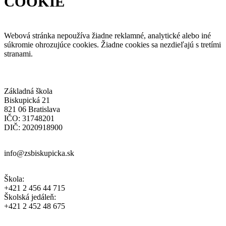
COOKIE
Webová stránka nepoužíva žiadne reklamné, analytické alebo iné
súkromie ohrozujúce cookies. Žiadne cookies sa nezdieľajú s tretími
stranami.
Základná škola
Biskupická 21
821 06 Bratislava
IČO: 31748201
DIČ: 2020918900
info@zsbiskupicka.sk
Škola:
+421 2 456 44 715
Školská jedáleň:
+421 2 452 48 675