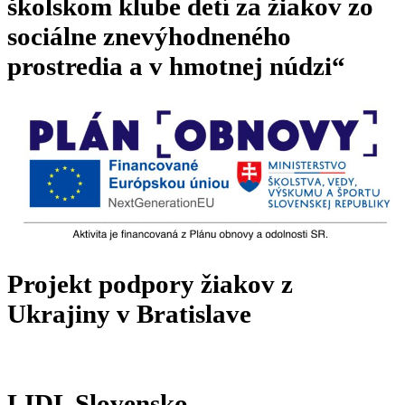
školskom klube detí za žiakov zo
sociálne znevýhodneného
prostredia a v hmotnej núdzi“
Projekt podpory žiakov z
Ukrajiny v Bratislave
LIDL Slovensko