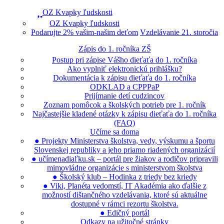
OZ Kvapky ľudskosti
OZ Kvapky ľudskosti
Podarujte 2% vašim-našim deťom
Vzdelávanie 21. storočia
Zápis do 1. ročníka ZŠ
Postup pri zápise Vášho dieťaťa do 1. ročníka
Ako vyplniť elektronickú prihlášku?
Dokumentácia k zápisu dieťaťa do 1. ročníka
ODKLAD a CPPPaP
Prijímanie detí cudzincov
Zoznam pomôcok a školských potrieb pre 1. ročník
Najčastejšie kladené otázky k zápisu dieťaťa do 1. ročníka
(FAQ)
Učíme sa doma
● Projekty Ministerstva školstva, vedy, výskumu a športu
Slovenskej republiky a jeho priamo riadených organizácií
● učímenadiaľku.sk – portál pre žiakov a rodičov pripravili
mimovládne organizácie s ministerstvom školstva
● Školský klub – Hodinka z triedy bez kriedy
● Viki, Planéta vedomstí, IT Akadémia ako ďalšie z
možností dištančného vzdelávania, ktoré sú aktuálne
dostupné v rámci rezortu školstva.
● Edičný portál
Odkazy na užitočné stránky