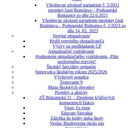
Všeobecne záväzné nariadenie č. 5/2021
mestskej časti Bratislava – Podunajské
Biskupice zo dňa 22.6.2021
Všeobecne záväzné nariadenie mestskej časti
Bratislava – Podunajské Biskupice č. 1/2023 zo
dňa 14. 02. 2023
Verejné obstarávanie
Profil verejného obstarávateľa
Výzvy na predkladanie CP
Aktualizačné vzdelávanie
Hodnotenie aktualizačného vzdelávania „Plán
profesijného rozvoja“
Školský špeciálny pedagóg
Sprievodca školským rokom 2025/2026
Výchovný poradca
Testovanie 9
Mapa školských obvodov
Projekty a aktivity
ZŠ Biskupická 21 – Zlepšenie kľúčových
kompetencií žiakov
Viem, čo zjem
Educate Slovakia
Záložka do knihy spája školy
Veolia: Biodiverzita okolo nás