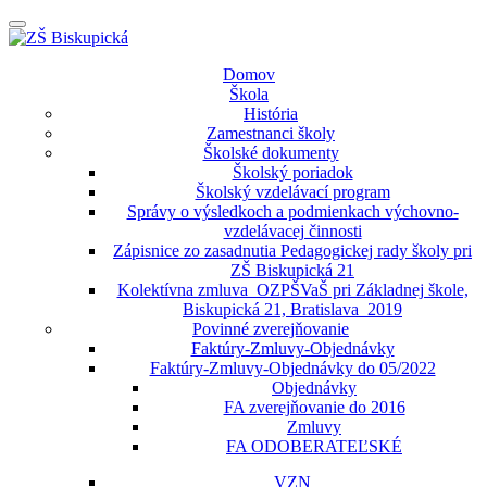
Prepínateľná
navigácia
Prejsť
Domov
na
Škola
obsah
História
Zamestnanci školy
Školské dokumenty
Školský poriadok
Školský vzdelávací program
Správy o výsledkoch a podmienkach výchovno-
vzdelávacej činnosti
Zápisnice zo zasadnutia Pedagogickej rady školy pri
ZŠ Biskupická 21
Kolektívna zmluva_OZPŠVaŠ pri Základnej škole,
Biskupická 21, Bratislava_2019
Povinné zverejňovanie
Faktúry-Zmluvy-Objednávky
Faktúry-Zmluvy-Objednávky do 05/2022
Objednávky
FA zverejňovanie do 2016
Zmluvy
FA ODOBERATEĽSKÉ
VZN