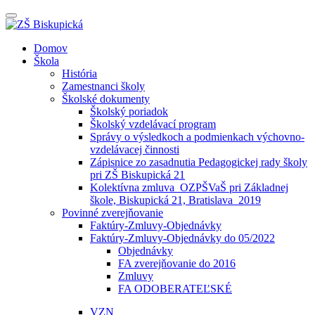
Prepínateľná
navigácia
Prejsť
Domov
na
Škola
obsah
História
Zamestnanci školy
Školské dokumenty
Školský poriadok
Školský vzdelávací program
Správy o výsledkoch a podmienkach výchovno-
vzdelávacej činnosti
Zápisnice zo zasadnutia Pedagogickej rady školy
pri ZŠ Biskupická 21
Kolektívna zmluva_OZPŠVaŠ pri Základnej
škole, Biskupická 21, Bratislava_2019
Povinné zverejňovanie
Faktúry-Zmluvy-Objednávky
Faktúry-Zmluvy-Objednávky do 05/2022
Objednávky
FA zverejňovanie do 2016
Zmluvy
FA ODOBERATEĽSKÉ
VZN