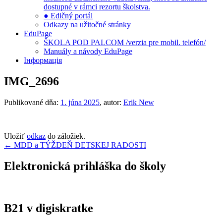
dostupné v rámci rezortu školstva.
● Edičný portál
Odkazy na užitočné stránky
EduPage
ŠKOLA POD PALCOM /verzia pre mobil. telefón/
Manuály a návody EduPage
Інформація
IMG_2696
Publikované dňa:
1. júna 2025
, autor:
Erik New
Uložiť
odkaz
do záložiek.
Navigácia
←
MDD a TÝŽDEŇ DETSKEJ RADOSTI
v
Elektronická prihláška do školy
článku
B21 v digiskratke