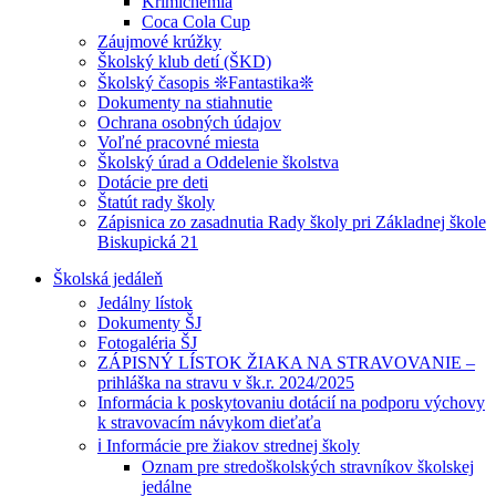
Krimichémia
Coca Cola Cup
Záujmové krúžky
Školský klub detí (ŠKD)
Školský časopis ❊Fantastika❊
Dokumenty na stiahnutie
Ochrana osobných údajov
Voľné pracovné miesta
Školský úrad a Oddelenie školstva
Dotácie pre deti
Štatút rady školy
Zápisnica zo zasadnutia Rady školy pri Základnej škole
Biskupická 21
Školská jedáleň
Jedálny lístok
Dokumenty ŠJ
Fotogaléria ŠJ
ZÁPISNÝ LÍSTOK ŽIAKA NA STRAVOVANIE –
prihláška na stravu v šk.r. 2024/2025
Informácia k poskytovaniu dotácií na podporu výchovy
k stravovacím návykom dieťaťa
ℹ️ Informácie pre žiakov strednej školy
Oznam pre stredoškolských stravníkov školskej
jedálne