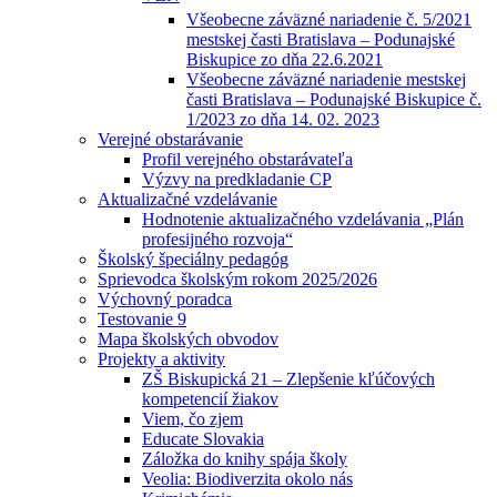
Všeobecne záväzné nariadenie č. 5/2021
mestskej časti Bratislava – Podunajské
Biskupice zo dňa 22.6.2021
Všeobecne záväzné nariadenie mestskej
časti Bratislava – Podunajské Biskupice č.
1/2023 zo dňa 14. 02. 2023
Verejné obstarávanie
Profil verejného obstarávateľa
Výzvy na predkladanie CP
Aktualizačné vzdelávanie
Hodnotenie aktualizačného vzdelávania „Plán
profesijného rozvoja“
Školský špeciálny pedagóg
Sprievodca školským rokom 2025/2026
Výchovný poradca
Testovanie 9
Mapa školských obvodov
Projekty a aktivity
ZŠ Biskupická 21 – Zlepšenie kľúčových
kompetencií žiakov
Viem, čo zjem
Educate Slovakia
Záložka do knihy spája školy
Veolia: Biodiverzita okolo nás