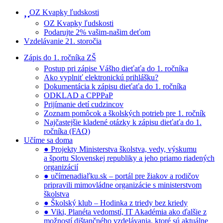
OZ Kvapky ľudskosti
OZ Kvapky ľudskosti
Podarujte 2% vašim-našim deťom
Vzdelávanie 21. storočia
Zápis do 1. ročníka ZŠ
Postup pri zápise Vášho dieťaťa do 1. ročníka
Ako vyplniť elektronickú prihlášku?
Dokumentácia k zápisu dieťaťa do 1. ročníka
ODKLAD a CPPPaP
Prijímanie detí cudzincov
Zoznam pomôcok a školských potrieb pre 1. ročník
Najčastejšie kladené otázky k zápisu dieťaťa do 1.
ročníka (FAQ)
Učíme sa doma
● Projekty Ministerstva školstva, vedy, výskumu
a športu Slovenskej republiky a jeho priamo riadených
organizácií
● učímenadiaľku.sk – portál pre žiakov a rodičov
pripravili mimovládne organizácie s ministerstvom
školstva
● Školský klub – Hodinka z triedy bez kriedy
● Viki, Planéta vedomstí, IT Akadémia ako ďalšie z
možností dištančného vzdelávania, ktoré sú aktuálne