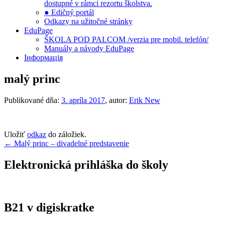
dostupné v rámci rezortu školstva.
● Edičný portál
Odkazy na užitočné stránky
EduPage
ŠKOLA POD PALCOM /verzia pre mobil. telefón/
Manuály a návody EduPage
Інформація
malý princ
Publikované dňa:
3. apríla 2017
, autor:
Erik New
Uložiť
odkaz
do záložiek.
Navigácia
←
Malý princ – divadelné predstavenie
v
Elektronická prihláška do školy
článku
B21 v digiskratke