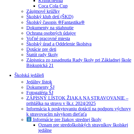
Krimichémia
Coca Cola Cup
Záujmové krúžky
Školský klub detí (ŠKD)
Školský časopis ❊Fantastika❊
Dokumenty na stiahnutie
Ochrana osobných údajov
Voľné pracovné miesta
Školský úrad a Oddelenie školstva
Dotácie pre deti
Štatút rady školy
Zápisnica zo zasadnutia Rady školy pri Základnej škole
Biskupická 21
Školská jedáleň
Jedálny lístok
Dokumenty ŠJ
Fotogaléria ŠJ
ZÁPISNÝ LÍSTOK ŽIAKA NA STRAVOVANIE –
prihláška na stravu v šk.r. 2024/2025
Informácia k poskytovaniu dotácií na podporu výchovy
k stravovacím návykom dieťaťa
Informácie pre žiakov strednej školy
Oznam pre stredoškolských stravníkov školskej
jedálne