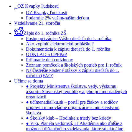
OZ Kvapky ľudskosti
OZ Kvapky ľudskosti
Podarujte 2% vašim-našim deťom
Vzdelávanie 21. storočia
Zápis do 1. ročníka ZŠ
Postup pri zápise Vášho dieťaťa do 1. ročníka
Ako vyplniť elektronickú prihlášku?
Dokumentácia k zápisu dieťaťa do 1. ročníka
ODKLAD a CPPPaP
Prijímanie detí cudzincov
Zoznam pomôcok a školských potrieb pre 1. ročník
Najčastejšie kladené otázky k zápisu dieťaťa do 1.
ročníka (FAQ)
Učíme sa doma
● Projekty Ministerstva školstva, vedy, výskumu
a športu Slovenskej republiky a jeho priamo riadených
organizácií
● učímenadiaľku.sk – portál pre žiakov a rodičov
pripravili mimovládne organizácie s ministerstvom
školstva
● Školský klub – Hodinka z triedy bez kriedy
● Viki, Planéta vedomstí, IT Akadémia ako ďalšie z
možností dištančného vzdelávania, ktoré sú aktuálne