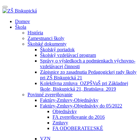
Prepínateľná
navigácia
Prejsť
Domov
na
Škola
obsah
História
Zamestnanci školy
Školské dokumenty
Školský poriadok
Školský vzdelávací program
Správy o výsledkoch a podmienkach výchovno-
vzdelávacej činnosti
Zápisnice zo zasadnutia Pedagogickej rady školy
pri ZŠ Biskupická 21
Kolektívna zmluva_OZPŠVaŠ pri Základnej
škole, Biskupická 21, Bratislava_2019
Povinné zverejňovanie
Faktúry-Zmluvy-Objednávky
Faktúry-Zmluvy-Objednávky do 05/2022
Objednávky
FA zverejňovanie do 2016
Zmluvy
FA ODOBERATEĽSKÉ
VZN