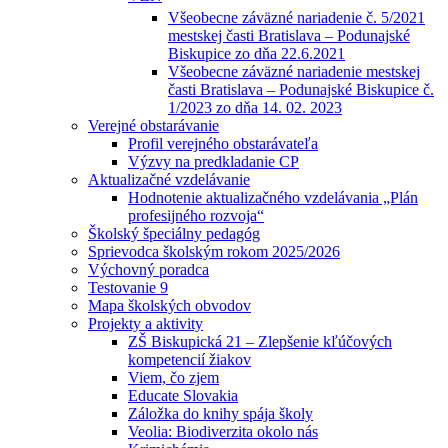
Všeobecne záväzné nariadenie č. 5/2021
mestskej časti Bratislava – Podunajské
Biskupice zo dňa 22.6.2021
Všeobecne záväzné nariadenie mestskej
časti Bratislava – Podunajské Biskupice č.
1/2023 zo dňa 14. 02. 2023
Verejné obstarávanie
Profil verejného obstarávateľa
Výzvy na predkladanie CP
Aktualizačné vzdelávanie
Hodnotenie aktualizačného vzdelávania „Plán
profesijného rozvoja“
Školský špeciálny pedagóg
Sprievodca školským rokom 2025/2026
Výchovný poradca
Testovanie 9
Mapa školských obvodov
Projekty a aktivity
ZŠ Biskupická 21 – Zlepšenie kľúčových
kompetencií žiakov
Viem, čo zjem
Educate Slovakia
Záložka do knihy spája školy
Veolia: Biodiverzita okolo nás