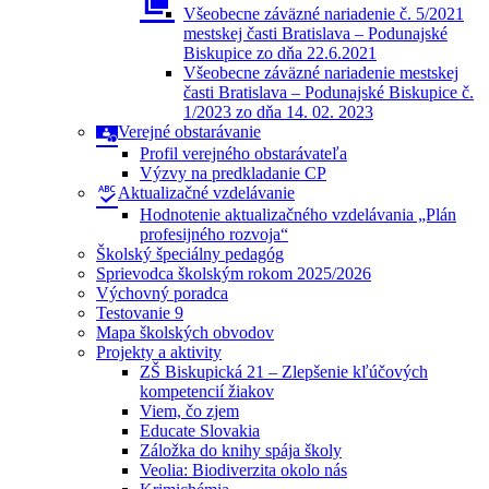
Všeobecne záväzné nariadenie č. 5/2021
mestskej časti Bratislava – Podunajské
Biskupice zo dňa 22.6.2021
Všeobecne záväzné nariadenie mestskej
časti Bratislava – Podunajské Biskupice č.
1/2023 zo dňa 14. 02. 2023
Verejné obstarávanie
Profil verejného obstarávateľa
Výzvy na predkladanie CP
Aktualizačné vzdelávanie
Hodnotenie aktualizačného vzdelávania „Plán
profesijného rozvoja“
Školský špeciálny pedagóg
Sprievodca školským rokom 2025/2026
Výchovný poradca
Testovanie 9
Mapa školských obvodov
Projekty a aktivity
ZŠ Biskupická 21 – Zlepšenie kľúčových
kompetencií žiakov
Viem, čo zjem
Educate Slovakia
Záložka do knihy spája školy
Veolia: Biodiverzita okolo nás