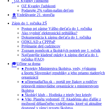
OZ Kvapky ľudskosti
OZ Kvapky ľudskosti
Podarujte 2% vašim-našim deťom
Vzdelávanie 21. storočia
Zápis do 1. ročníka ZŠ
Postup pri zápise Vášho dieťaťa do 1. ročníka
Ako vyplniť elektronickú prihlášku?
Dokumentácia k zápisu dieťaťa do 1. ročníka
ODKLAD a CPPPaP
Prijímanie detí cudzincov
Zoznam pomôcok a školských potrieb pre 1. ročník
Najčastejšie kladené otázky k zápisu dieťaťa do 1.
ročníka (FAQ)
Učíme sa doma
● Projekty Ministerstva školstva, vedy, výskumu
a športu Slovenskej republiky a jeho priamo riadených
organizácií
● učímenadiaľku.sk – portál pre žiakov a rodičov
pripravili mimovládne organizácie s ministerstvom
školstva
● Školský klub – Hodinka z triedy bez kriedy
● Viki, Planéta vedomstí, IT Akadémia ako ďalšie z
možností dištančného vzdelávania, ktoré sú aktuálne
dostupné v rámci rezortu školstva.