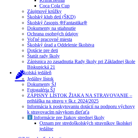
Krimichémia
Coca Cola Cup
Záujmové krúžky
Školský klub detí (ŠKD)
Školský časopis ❊Fantastika❊
Dokumenty na stiahnutie
Ochrana osobných údajov
Voľné pracovné miesta
Školský úrad a Oddelenie školstva
Dotácie pre deti
Štatút rady školy
Zápisnica zo zasadnutia Rady školy pri Základnej škole
Biskupická 21
Školská jedáleň
Jedálny lístok
Dokumenty ŠJ
Fotogaléria ŠJ
ZÁPISNÝ LÍSTOK ŽIAKA NA STRAVOVANIE –
prihláška na stravu v šk.r. 2024/2025
Informácia k poskytovaniu dotácií na podporu výchovy
k stravovacím návykom dieťaťa
Informácie pre žiakov strednej školy
Oznam pre stredoškolských stravníkov školskej
jedálne