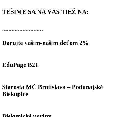
TEŠÍME SA NA VÁS TIEŽ NA:
°°°°°°°°°°°°°°°°°°°°°°°°°°
Darujte vašim-našim deťom 2%
EduPage B21
Starosta MČ Bratislava – Podunajské
Biskupice
Biskupické noviny