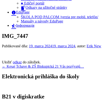
● Edičný portál
Odkazy na užitočné stránky
EduPage
ŠKOLA POD PALCOM /verzia pre mobil. telefón/
Manuály a návody EduPage
Інформація
IMG_7447
Publikované dňa:
19. marca 2024
19. marca 2024
, autor:
Erik New
Uložiť
odkaz
do záložiek.
Navigácia
←
Kesaj Tchave & ZŠ Biskupická 21 Vás pozývajú…
v
Elektronická prihláška do školy
článku
B21 v digiskratke