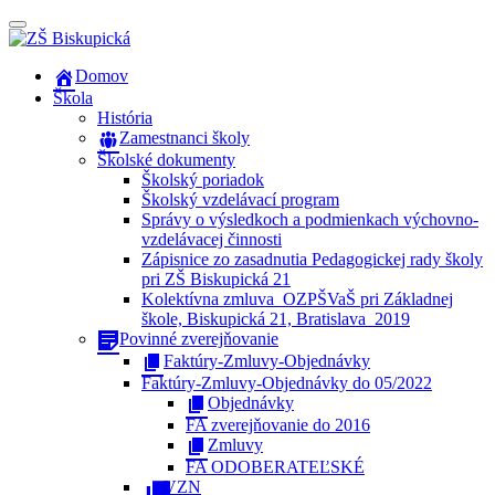
Prepínateľná
navigácia
Prejsť
Domov
na
Škola
obsah
História
Zamestnanci školy
Školské dokumenty
Školský poriadok
Školský vzdelávací program
Správy o výsledkoch a podmienkach výchovno-
vzdelávacej činnosti
Zápisnice zo zasadnutia Pedagogickej rady školy
pri ZŠ Biskupická 21
Kolektívna zmluva_OZPŠVaŠ pri Základnej
škole, Biskupická 21, Bratislava_2019
Povinné zverejňovanie
Faktúry-Zmluvy-Objednávky
Faktúry-Zmluvy-Objednávky do 05/2022
Objednávky
FA zverejňovanie do 2016
Zmluvy
FA ODOBERATEĽSKÉ
VZN