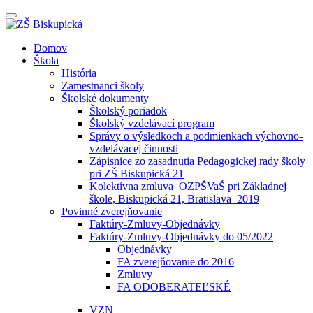
Prepínateľná
navigácia
Prejsť
Domov
na
Škola
obsah
História
Zamestnanci školy
Školské dokumenty
Školský poriadok
Školský vzdelávací program
Správy o výsledkoch a podmienkach výchovno-
vzdelávacej činnosti
Zápisnice zo zasadnutia Pedagogickej rady školy
pri ZŠ Biskupická 21
Kolektívna zmluva_OZPŠVaŠ pri Základnej
škole, Biskupická 21, Bratislava_2019
Povinné zverejňovanie
Faktúry-Zmluvy-Objednávky
Faktúry-Zmluvy-Objednávky do 05/2022
Objednávky
FA zverejňovanie do 2016
Zmluvy
FA ODOBERATEĽSKÉ
VZN