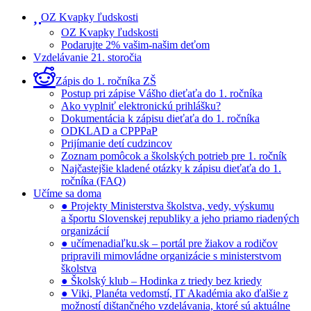
OZ Kvapky ľudskosti
OZ Kvapky ľudskosti
Podarujte 2% vašim-našim deťom
Vzdelávanie 21. storočia
Zápis do 1. ročníka ZŠ
Postup pri zápise Vášho dieťaťa do 1. ročníka
Ako vyplniť elektronickú prihlášku?
Dokumentácia k zápisu dieťaťa do 1. ročníka
ODKLAD a CPPPaP
Prijímanie detí cudzincov
Zoznam pomôcok a školských potrieb pre 1. ročník
Najčastejšie kladené otázky k zápisu dieťaťa do 1.
ročníka (FAQ)
Učíme sa doma
● Projekty Ministerstva školstva, vedy, výskumu
a športu Slovenskej republiky a jeho priamo riadených
organizácií
● učímenadiaľku.sk – portál pre žiakov a rodičov
pripravili mimovládne organizácie s ministerstvom
školstva
● Školský klub – Hodinka z triedy bez kriedy
● Viki, Planéta vedomstí, IT Akadémia ako ďalšie z
možností dištančného vzdelávania, ktoré sú aktuálne