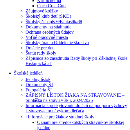
Krimichémia
Coca Cola Cup
Záujmové krúžky
Školský klub detí (ŠKD)
Školský časopis ❊Fantastika❊
Dokumenty na stiahnutie
Ochrana osobných údajov
Voľné pracovné miesta
Školský úrad a Oddelenie školstva
Dotácie pre deti
Štatút rady školy
Zápisnica zo zasadnutia Rady školy pri Základnej škole
Biskupická 21
Školská jedáleň
Jedálny lístok
Dokumenty ŠJ
Fotogaléria ŠJ
ZÁPISNÝ LÍSTOK ŽIAKA NA STRAVOVANIE –
prihláška na stravu v šk.r. 2024/2025
Informácia k poskytovaniu dotácií na podporu výchovy
k stravovacím návykom dieťaťa
ℹ️ Informácie pre žiakov strednej školy
Oznam pre stredoškolských stravníkov školskej
jedálne