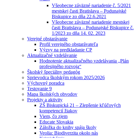
Všeobecne záväzné nariadenie č. 5/2021
mestskej časti Bratislava – Podunajské
Biskupice zo dňa 22.6.2021
Všeobecne záväzné nariadenie mestskej
časti Bratislava – Podunajské Biskupice č.
1/2023 zo dňa 14. 02. 2023
Verejné obstarávanie
Profil verejného obstarávateľa
Výzvy na predkladanie CP
Aktualizačné vzdelávanie
Hodnotenie aktualizačného vzdelávania „Plán
profesijného rozvoja“
Školský špeciálny pedagóg
Sprievodca školským rokom 2025/2026
Výchovný poradca
Testovanie 9
Mapa školských obvodov
Projekty a aktivity
ZŠ Biskupická 21 – Zlepšenie kľúčových
kompetencií žiakov
Viem, čo zjem
Educate Slovakia
Záložka do knihy spája školy
Veolia: Biodiverzita okolo nás