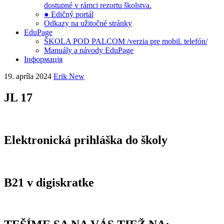
dostupné v rámci rezortu školstva.
● Edičný portál
Odkazy na užitočné stránky
EduPage
ŠKOLA POD PALCOM /verzia pre mobil. telefón/
Manuály a návody EduPage
Інформація
19. apríla 2024
Erik New
JL 17
Elektronická prihláška do školy
B21 v digiskratke