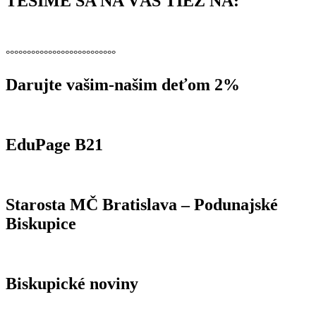
TEŠÍME SA NA VÁS TIEŽ NA:
°°°°°°°°°°°°°°°°°°°°°°°°°°
Darujte vašim-našim deťom 2%
EduPage B21
Starosta MČ Bratislava – Podunajské
Biskupice
Biskupické noviny