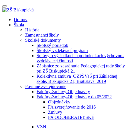
Prepínateľná
navigácia
Prejsť
Domov
na
Škola
obsah
História
Zamestnanci školy
Školské dokumenty
Školský poriadok
Školský vzdelávací program
Správy o výsledkoch a podmienkach výchovno-
vzdelávacej činnosti
Zápisnice zo zasadnutia Pedagogickej rady školy
pri ZŠ Biskupická 21
Kolektívna zmluva_OZPŠVaŠ pri Základnej
škole, Biskupická 21, Bratislava_2019
Povinné zverejňovanie
Faktúry-Zmluvy-Objednávky
Faktúry-Zmluvy-Objednávky do 05/2022
Objednávky
FA zverejňovanie do 2016
Zmluvy
FA ODOBERATEĽSKÉ
VZN