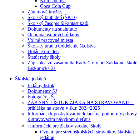
Krimichémia
Coca Cola Cup
Záujmové krúžky
Školský klub detí (ŠKD)
Školský časopis ❊Fantastika❊
Dokumenty na stiahnutie
Ochrana osobných údajov
Voľné pracovné miesta
Školský úrad a Oddelenie školstva
Dotácie pre deti
Štatút rady školy
Zápisnica zo zasadnutia Rady školy pri Základnej škole
Biskupická 21
Školská jedáleň
Jedálny lístok
Dokumenty ŠJ
Fotogaléria ŠJ
ZÁPISNÝ LÍSTOK ŽIAKA NA STRAVOVANIE –
prihláška na stravu v šk.r. 2024/2025
Informácia k poskytovaniu dotácií na podporu výchovy
k stravovacím návykom dieťaťa
ℹ️ Informácie pre žiakov strednej školy
Oznam pre stredoškolských stravníkov školskej
jedálne