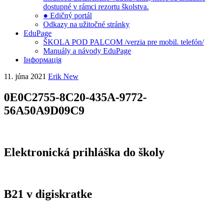
dostupné v rámci rezortu školstva.
● Edičný portál
Odkazy na užitočné stránky
EduPage
ŠKOLA POD PALCOM /verzia pre mobil. telefón/
Manuály a návody EduPage
Інформація
11. júna 2021
Erik New
0E0C2755-8C20-435A-9772-
56A50A9D09C9
Elektronická prihláška do školy
B21 v digiskratke