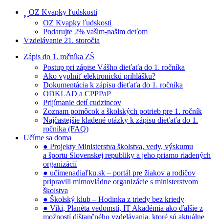
OZ Kvapky ľudskosti
OZ Kvapky ľudskosti
Podarujte 2% vašim-našim deťom
Vzdelávanie 21. storočia
Zápis do 1. ročníka ZŠ
Postup pri zápise Vášho dieťaťa do 1. ročníka
Ako vyplniť elektronickú prihlášku?
Dokumentácia k zápisu dieťaťa do 1. ročníka
ODKLAD a CPPPaP
Prijímanie detí cudzincov
Zoznam pomôcok a školských potrieb pre 1. ročník
Najčastejšie kladené otázky k zápisu dieťaťa do 1.
ročníka (FAQ)
Učíme sa doma
● Projekty Ministerstva školstva, vedy, výskumu
a športu Slovenskej republiky a jeho priamo riadených
organizácií
● učímenadiaľku.sk – portál pre žiakov a rodičov
pripravili mimovládne organizácie s ministerstvom
školstva
● Školský klub – Hodinka z triedy bez kriedy
● Viki, Planéta vedomstí, IT Akadémia ako ďalšie z
možností dištančného vzdelávania, ktoré sú aktuálne