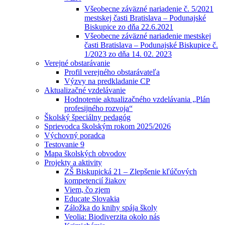
Všeobecne záväzné nariadenie č. 5/2021
mestskej časti Bratislava – Podunajské
Biskupice zo dňa 22.6.2021
Všeobecne záväzné nariadenie mestskej
časti Bratislava – Podunajské Biskupice č.
1/2023 zo dňa 14. 02. 2023
Verejné obstarávanie
Profil verejného obstarávateľa
Výzvy na predkladanie CP
Aktualizačné vzdelávanie
Hodnotenie aktualizačného vzdelávania „Plán
profesijného rozvoja“
Školský špeciálny pedagóg
Sprievodca školským rokom 2025/2026
Výchovný poradca
Testovanie 9
Mapa školských obvodov
Projekty a aktivity
ZŠ Biskupická 21 – Zlepšenie kľúčových
kompetencií žiakov
Viem, čo zjem
Educate Slovakia
Záložka do knihy spája školy
Veolia: Biodiverzita okolo nás