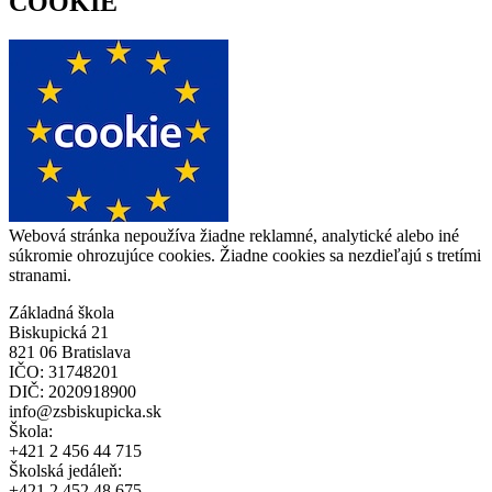
COOKIE
Webová stránka nepoužíva žiadne reklamné, analytické alebo iné
súkromie ohrozujúce cookies. Žiadne cookies sa nezdieľajú s tretími
stranami.
Základná škola
Biskupická 21
821 06 Bratislava
IČO: 31748201
DIČ: 2020918900
info@zsbiskupicka.sk
Škola:
+421 2 456 44 715
Školská jedáleň:
+421 2 452 48 675