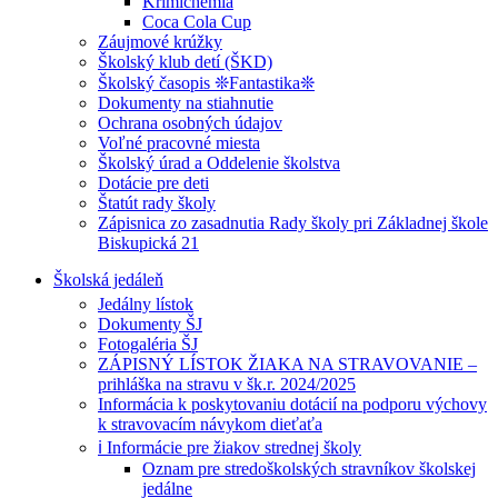
Krimichémia
Coca Cola Cup
Záujmové krúžky
Školský klub detí (ŠKD)
Školský časopis ❊Fantastika❊
Dokumenty na stiahnutie
Ochrana osobných údajov
Voľné pracovné miesta
Školský úrad a Oddelenie školstva
Dotácie pre deti
Štatút rady školy
Zápisnica zo zasadnutia Rady školy pri Základnej škole
Biskupická 21
Školská jedáleň
Jedálny lístok
Dokumenty ŠJ
Fotogaléria ŠJ
ZÁPISNÝ LÍSTOK ŽIAKA NA STRAVOVANIE –
prihláška na stravu v šk.r. 2024/2025
Informácia k poskytovaniu dotácií na podporu výchovy
k stravovacím návykom dieťaťa
ℹ️ Informácie pre žiakov strednej školy
Oznam pre stredoškolských stravníkov školskej
jedálne