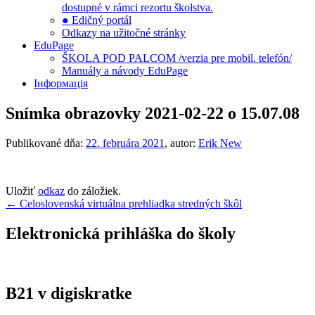
dostupné v rámci rezortu školstva.
● Edičný portál
Odkazy na užitočné stránky
EduPage
ŠKOLA POD PALCOM /verzia pre mobil. telefón/
Manuály a návody EduPage
Інформація
Snímka obrazovky 2021-02-22 o 15.07.08
Publikované dňa:
22. februára 2021
, autor:
Erik New
Uložiť
odkaz
do záložiek.
Navigácia
←
Celoslovenská virtuálna prehliadka stredných škôl
v
Elektronická prihláška do školy
článku
B21 v digiskratke