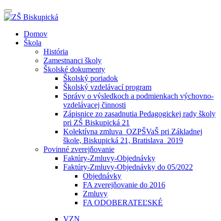
Prepínateľná
navigácia
Prejsť
Domov
na
Škola
obsah
História
Zamestnanci školy
Školské dokumenty
Školský poriadok
Školský vzdelávací program
Správy o výsledkoch a podmienkach výchovno-
vzdelávacej činnosti
Zápisnice zo zasadnutia Pedagogickej rady školy
pri ZŠ Biskupická 21
Kolektívna zmluva_OZPŠVaŠ pri Základnej
škole, Biskupická 21, Bratislava_2019
Povinné zverejňovanie
Faktúry-Zmluvy-Objednávky
Faktúry-Zmluvy-Objednávky do 05/2022
Objednávky
FA zverejňovanie do 2016
Zmluvy
FA ODOBERATEĽSKÉ
VZN