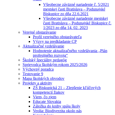
Všeobecne záväzné nariadenie č. 5/2021
mestskej časti Bratislava – Podunajské
Biskupice zo dňa 22.6.2021
Všeobecne záväzné nariadenie mestskej
časti Bratislava – Podunajské Biskupice č.
1/2023 zo dňa 14. 02. 2023
Verejné obstarávanie
Profil verejného obstarávateľa
Výzvy na predkladanie CP
Aktualizačné vzdelávanie
Hodnotenie aktualizačného vzdelávania „Plán
profesijného rozvoja“
Školský špeciálny pedagóg
Sprievodca školským rokom 2025/2026
Výchovný poradca
Testovanie 9
Mapa školských obvodov
Projekty a aktivity
ZŠ Biskupická 21 – Zlepšenie kľúčových
kompetencií žiakov
Viem, čo zjem
Educate Slovakia
Záložka do knihy spája školy
Veolia: Biodiverzita okolo nás