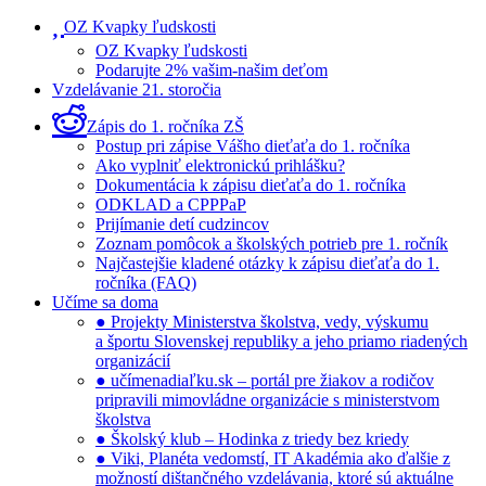
OZ Kvapky ľudskosti
OZ Kvapky ľudskosti
Podarujte 2% vašim-našim deťom
Vzdelávanie 21. storočia
Zápis do 1. ročníka ZŠ
Postup pri zápise Vášho dieťaťa do 1. ročníka
Ako vyplniť elektronickú prihlášku?
Dokumentácia k zápisu dieťaťa do 1. ročníka
ODKLAD a CPPPaP
Prijímanie detí cudzincov
Zoznam pomôcok a školských potrieb pre 1. ročník
Najčastejšie kladené otázky k zápisu dieťaťa do 1.
ročníka (FAQ)
Učíme sa doma
● Projekty Ministerstva školstva, vedy, výskumu
a športu Slovenskej republiky a jeho priamo riadených
organizácií
● učímenadiaľku.sk – portál pre žiakov a rodičov
pripravili mimovládne organizácie s ministerstvom
školstva
● Školský klub – Hodinka z triedy bez kriedy
● Viki, Planéta vedomstí, IT Akadémia ako ďalšie z
možností dištančného vzdelávania, ktoré sú aktuálne